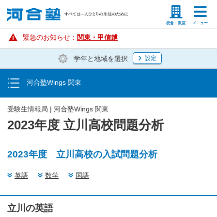
学費
塾生の方
高等学校の先生
校舎・教室
メニュー
お申し込み方法
緊急のお知らせ：
関東・甲信越
学年と地域を選択
設定
教室一覧
河合塾Wings 関東
受験生情報局
受験生情報局 | 河合塾Wings 関東
2023年度 立川高校問題分析
2023年度 立川高校の入試問題分析
英語
数学
国語
立川の英語