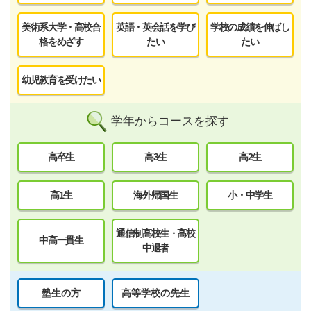
美術系大学・高校合
英語・英会話を学び
学校の成績を伸ばし
格をめざす
たい
たい
幼児教育を受けたい
学年からコースを探す
高卒生
高3生
高2生
高1生
海外帰国生
小・中学生
通信制高校生・高校
中高一貫生
中退者
塾生の方
高等学校の先生