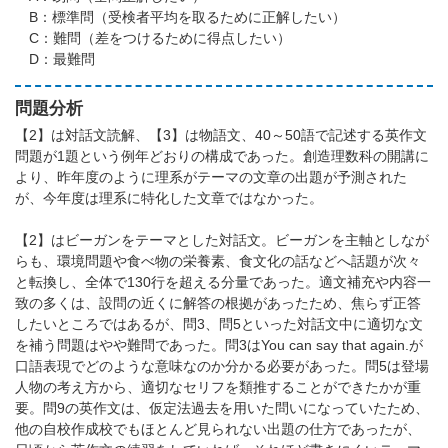
B：標準問（受検者平均を取るために正解したい）
C：難問（差をつけるために得点したい）
D：最難問
問題分析
【2】は対話文読解、【3】は物語文、40～50語で記述する英作文
問題が1題という例年どおりの構成であった。創造理数科の開講に
より、昨年度のように理系がテーマの文章の出題が予測された
が、今年度は理系に特化した文章ではなかった。
【2】はビーガンをテーマとした対話文。ビーガンを主軸としなが
らも、環境問題や食べ物の栄養素、食文化の話などへ話題が次々
と転換し、全体で130行を超える分量であった。適文補充や内容一
致の多くは、設問の近くに解答の根拠があったため、焦らず正答
したいところではあるが、問3、問5といった対話文中に適切な文
を補う問題はやや難問であった。問3はYou can say that again.が
口語表現でどのような意味なのか分かる必要があった。問5は登場
人物の考え方から、適切なセリフを類推することができたかが重
要。問9の英作文は、仮定法過去を用いた問いになっていたため、
他の自校作成校でもほとんど見られない出題の仕方であったが、