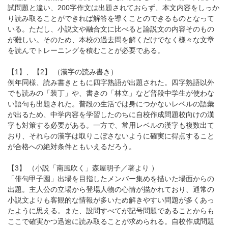
試問題と違い、200字作文は出題されておらず、本文内容をしっか
り読み取ることができれば解答を導くことのできるものとなって
いる。ただし、小説文や融合文に比べると論説文の内容そのもの
が難しい。そのため、本校の過去問を解くだけでなく様々な文章
を読んでトレーニングを積むことが必要である。
【1】、【2】 （漢字の読み書き）
例年同様、読み書きともに四字熟語が出題された。四字熟語以外
でも読みの「装丁」や、書きの「林立」など普段中学生が使わな
い語句も出題された。普段の生活では身につかないレベルの語彙
が出るため、中学内容を学習したのちに自校作成問題校向けの漢
字も対策する必要がある。一方で、常用レベルの漢字も複数出て
おり、それらの漢字は取りこぼさないように確実に得点すること
が合格への絶対条件ともいえるだろう。
【3】 （小説「南風吹く」森屋明子／著より ）
「俳句甲子園」出場を目指したメンバー集めを描いた場面からの
出題。主人公の立場から登場人物の心情が描かれており、通常の
小説文よりも客観的な情報が多いため解きやすい問題が多くあっ
たように思える。また、設問すべてが記号問題であることからも
ここで確実かつ迅速に読み取ることが求められる。自校作成問題