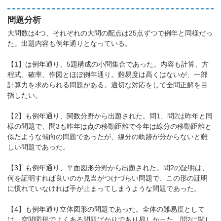
問題分析
大問数は4つ、それぞれの大問の配点は25点ずつで例年と同様だっ
た。出題内容も例年通りとなっている。
【1】は例年通り、5題構成の小問集合であった。内容も計算、方
程式、確率、作図とほぼ例年通り。難易度は高くはないが、一部
計算力を求められる問題がある。適切な対応をして全問正解を目
指したい。
【2】も例年通り、関数分野から出題された。問1、問2は昨年と同
様の問題で、問3も昨年は点の移動距離で今年は線分の移動距離と
似たような傾向の問題であったが、線分の軌跡が分からないと難
しい問題であった。
【3】も例年通り、平面図形分野から出題された。問2の証明は、
何を証明すれば良いのか見当がつけづらい問題で、この形の証明
に慣れていなければ手が止まってしまうような問題であった。
【4】も例年通り立体図形の問題であった。全体の難易度として
は、空間図形でよくある問題ばかりであり易しかった。問2に関し