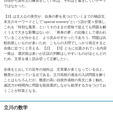
日頃から英作文の練習をしていれば、それほど書きにくいテーマ
ではなかった。
【3】は主人公の美空が、自身の夢を見つけていくまでの物語文。
本文のキーワードとして”special scenery”という語が度々登場し、
これを「特別な風景」というそのままの意味で捉えても問題を解
くうえで大きな影響はないが、「将来の夢」の比喩として使われ
ていることが分かると、より読みやすかったであろう。問題は比
較的易しいものが多いため、こちらの大問でしっかり得点すると
合格に近づくと言える。【2】、【3】ともに出題されている内容
一致は、選択肢は多いが正誤の判断はしやすいものがほとんどの
ため、文章を速く読み切って正解したい。
全体をとおしての近年の傾向は、文章量が多くなっている点と、
難度が上がっている点である。立川高校の過去の入試問題を解く
ことはもちろんだが、難度の高い自校作成校の長文に多く触れ、
速読力や時間内に問題を取捨選択しながら処理する力をつけてお
くことが対策となる。
立川の数学