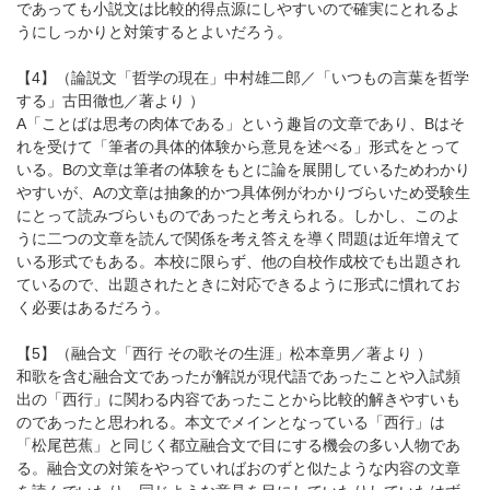
であっても小説文は比較的得点源にしやすいので確実にとれるよ
うにしっかりと対策するとよいだろう。
【4】（論説文「哲学の現在」中村雄二郎／「いつもの言葉を哲学
する」古田徹也／著より ）
A「ことばは思考の肉体である」という趣旨の文章であり、Bはそ
れを受けて「筆者の具体的体験から意見を述べる」形式をとって
いる。Bの文章は筆者の体験をもとに論を展開しているためわかり
やすいが、Aの文章は抽象的かつ具体例がわかりづらいため受験生
にとって読みづらいものであったと考えられる。しかし、このよ
うに二つの文章を読んで関係を考え答えを導く問題は近年増えて
いる形式でもある。本校に限らず、他の自校作成校でも出題され
ているので、出題されたときに対応できるように形式に慣れてお
く必要はあるだろう。
【5】（融合文「西行 その歌その生涯」松本章男／著より ）
和歌を含む融合文であったが解説が現代語であったことや入試頻
出の「西行」に関わる内容であったことから比較的解きやすいも
のであったと思われる。本文でメインとなっている「西行」は
「松尾芭蕉」と同じく都立融合文で目にする機会の多い人物であ
る。融合文の対策をやっていればおのずと似たような内容の文章