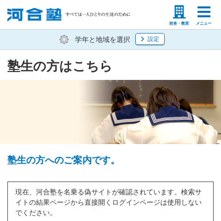
塾生の方
高等学校の先生
校舎・教室
メニュー
学年と地域を選択
設定
塾生の方はこちら
塾生の方へのご案内です。
現在、河合塾を名乗る偽サイトが確認されています。検索サ
イトの結果ページから直接開くログインページは使用しない
でください。