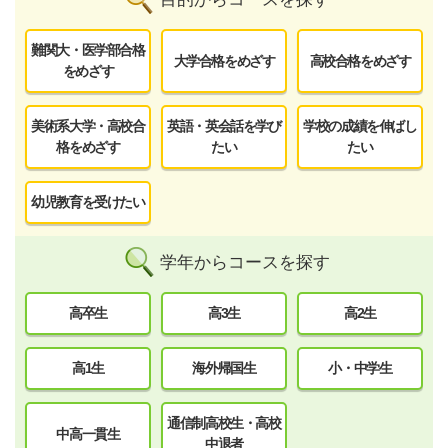
難関大・医学部合格
大学合格をめざす
高校合格をめざす
をめざす
美術系大学・高校合
英語・英会話を学び
学校の成績を伸ばし
格をめざす
たい
たい
幼児教育を受けたい
学年からコースを探す
高卒生
高3生
高2生
高1生
海外帰国生
小・中学生
通信制高校生・高校
中高一貫生
中退者