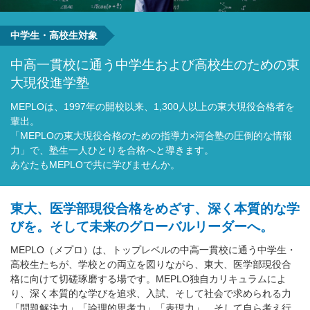
中学生・高校生対象
中高一貫校に通う中学生および高校生のための東
大現役進学塾
MEPLOは、1997年の開校以来、1,300人以上の東大現役合格者を
輩出。
「MEPLOの東大現役合格のための指導力×河合塾の圧倒的な情報
力」で、塾生一人ひとりを合格へと導きます。
あなたもMEPLOで共に学びませんか。
東大、医学部現役合格をめざす、深く本質的な学
びを。そして未来のグローバルリーダーへ。
MEPLO（メプロ）は、トップレベルの中高一貫校に通う中学生・
高校生たちが、学校との両立を図りながら、東大、医学部現役合
格に向けて切磋琢磨する場です。MEPLO独自カリキュラムによ
り、深く本質的な学びを追求、入試、そして社会で求められる力
「問題解決力」「論理的思考力」「表現力」、そして自ら考え行