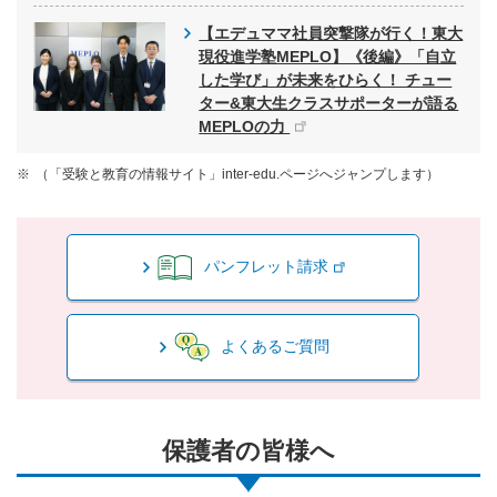
【エデュママ社員突撃隊が行く！東大
現役進学塾MEPLO】《後編》「自立
した学び」が未来をひらく！ チュー
ター&東大生クラスサポーターが語る
MEPLOの力
（「受験と教育の情報サイト」inter-edu.ページへジャンプします）
パンフレット請求
よくあるご質問
保護者の皆様へ