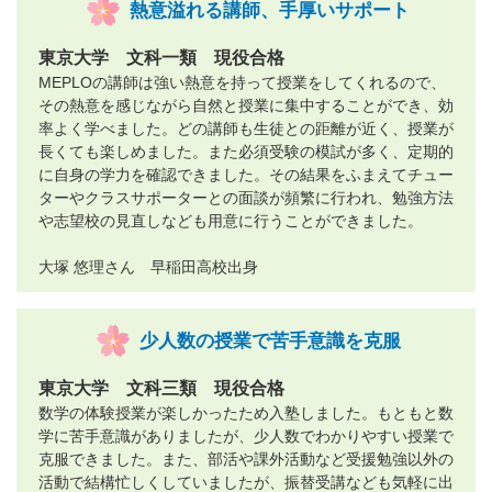
熱意溢れる講師、手厚いサポート
東京大学 文科一類 現役合格
MEPLOの講師は強い熱意を持って授業をしてくれるので、
その熱意を感じながら自然と授業に集中することができ、効
率よく学べました。どの講師も生徒との距離が近く、授業が
長くても楽しめました。また必須受験の模試が多く、定期的
に自身の学力を確認できました。その結果をふまえてチュー
ターやクラスサポーターとの面談が頻繁に行われ、勉強方法
や志望校の見直しなども用意に行うことができました。
大塚 悠理さん 早稲田高校出身
少人数の授業で苦手意識を克服
東京大学 文科三類 現役合格
数学の体験授業が楽しかったため入塾しました。もともと数
学に苦手意識がありましたが、少人数でわかりやすい授業で
克服できました。また、部活や課外活動など受援勉強以外の
活動で結構忙しくしていましたが、振替受講なども気軽に出