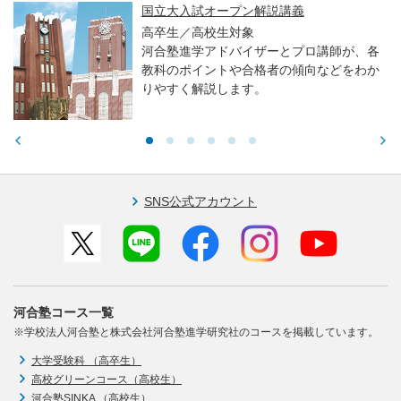
親子で学ぶ！大学入試セミナー ～東大・京
大・医学科編～
高校生／中学生／保護者対象
東大・京大・医学部医学科入試で求められ
る力や学習アドバイスをお伝えします。
SNS公式アカウント
河合塾コース一覧
※学校法人河合塾と株式会社河合塾進学研究社のコースを掲載しています。
大学受験科 （高卒生）
高校グリーンコース（高校生）
河合塾SINKA （高校生）