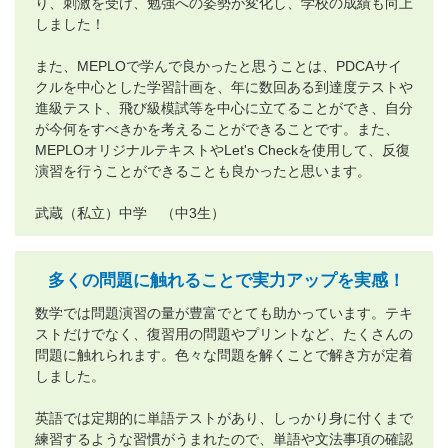
り、刺激を受け、勉強への姿勢が変化し、学校の成績も向上
しました！
また、MEPLOで学んで良かったと思うことは、PDCAサイ
クルを中心とした学習計画を、年に数回ある到達度テストや
進級テスト、飛び級模試等を中心に立てることができ、自分
が今何をすべきかを考えることができることです。また、
MEPLOオリジナルテキストやLet's Checkを使用して、反復
演習を行うことができることも良かったと思います。
武蔵（私立）中学 （中3生）
多くの問題に触れることで実力アップを実感！
数学では問題演習の量が豊富でとても助かっています。テキ
ストだけでなく、復習用の問題やプリントなど、たくさんの
問題に触れられます。色々な問題を解くことで解き方が定着
しました。
英語では定期的に単語テストがあり、しっかり身に付くまで
練習するような習慣がうまれたので、単語や文法事項の確認