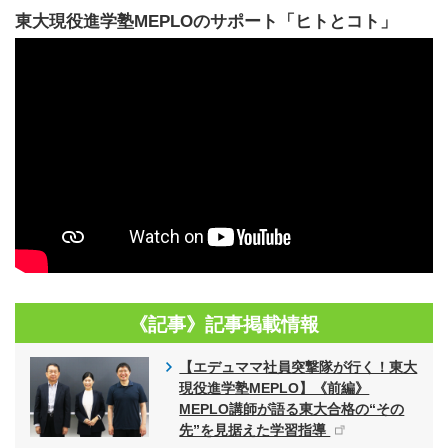
東大現役進学塾MEPLOのサポート「ヒトとコト」
《記事》記事掲載情報
【エデュママ社員突撃隊が行く！東大
現役進学塾MEPLO】《前編》
MEPLO講師が語る東大合格の“その
先”を見据えた学習指導