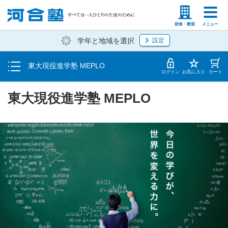
カリキュラム説明会・イベント
塾生の方
高等学校の先生
校舎・教室
メニュー
学年と地域を選択
設定
夏期講習
東大現役進学塾 MEPLO
教室・アクセス
ログイン
お気に入り
カート
東大現役進学塾 MEPLO