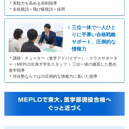
＊実戦力を高める添削指導
＊全統模試＜飛び級模試＞採用
三位一体で一人ひと
りに手厚い合格戦略
サポート、圧倒的な
情報力
＊講師・チューター（進学アドバイザー）・クラスサポータ
ー（MEPLO出身大学生スタッフ ）三位一体の徹底した塾生
進学指導
＊河合塾ならではの圧倒的な情報力に基いた指導