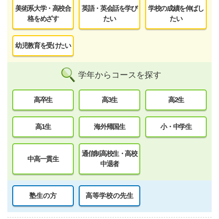
美術系大学・高校合
英語・英会話を学び
学校の成績を伸ばし
格をめざす
たい
たい
幼児教育を受けたい
学年からコースを探す
高卒生
高3生
高2生
高1生
海外帰国生
小・中学生
通信制高校生・高校
中高一貫生
中退者
塾生の方
高等学校の先生