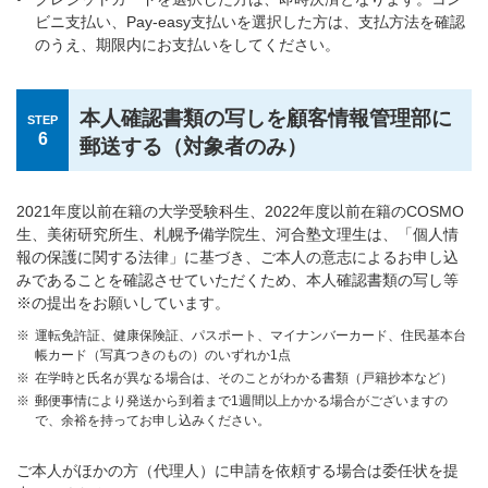
ビニ支払い、Pay-easy支払いを選択した方は、支払方法を確認
のうえ、期限内にお支払いをしてください。
本人確認書類の写しを顧客情報管理部に
STEP
6
郵送する（対象者のみ）
2021年度以前在籍の大学受験科生、2022年度以前在籍のCOSMO
生、美術研究所生、札幌予備学院生、河合塾文理生は、「個人情
報の保護に関する法律」に基づき、ご本人の意志によるお申し込
みであることを確認させていただくため、本人確認書類の写し等
※の提出をお願いしています。
運転免許証、健康保険証、パスポート、マイナンバーカード、住民基本台
帳カード（写真つきのもの）のいずれか1点
在学時と氏名が異なる場合は、そのことがわかる書類（戸籍抄本など）
郵便事情により発送から到着まで1週間以上かかる場合がございますの
で、余裕を持ってお申し込みください。
ご本人がほかの方（代理人）に申請を依頼する場合は委任状を提