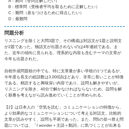
A：易問（全問正解したい）
B：標準問（受検者平均を取るために正解したい）
C：難問（差をつけるために得点したい）
D：最難問
問題分析
リスニングを除くと大問3題で、その構成は対話文が1題と説明文
が2題であった。物語文が出題されないのは4年連続である。ま
た、近年の傾向に見られる、理系的な内容も含むテーマの文章が
今年も出題された。
自校作成問題校の中でも、特に文章量が多い学校の1つであるが、
今年度も長文の総語数は3,000語ほどあり、非常に長いことが特徴
である。精読すると興味深い内容であり、設問も解きやすいが、
リスニングを除き、40分で解かなければならないため、設問を解
く順番を考えながら読み進めていくことが求められる。
【2】は日本人の「空気を読む」コミュニケーションの特徴から、
より効果的なコミュニケーションについて考える対話文。比較的
文章が読みやすく、設問も平易であった。また、問5の並べ替え問
題については、「I wonder＋主語＋動詞」に気づくことが出来る