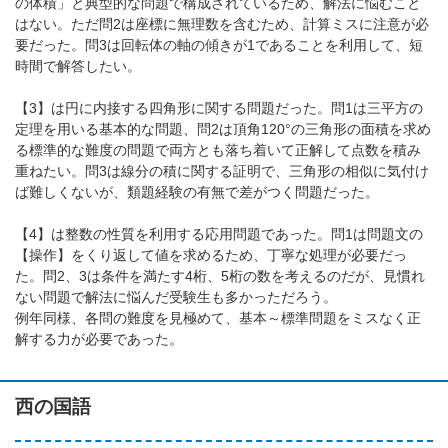
の体積」と典型的な問題で構成されているため、解法に悩むこと
はない。ただ問2は座標に無理数を含むため、計算ミスに注意が必
要だった。問3は回転体の軸の傾きが1であることを利用して、短
時間で解答したい。
【3】は円に内接する四角形に関する問題だった。問1は三平方の
定理を用いる基本的な問題、問2は頂角120°の三角形の面積を求め
る標準的な難度の問題で両方とも落ち着いて正解して点数を積み
重ねたい。問3は線分の積に関する証明で、三角形の相似に気付け
ば難しくないが、類題経験の有無で差がつく問題だった。
【4】は整数の性質を利用する応用問題であった。問1は問題文の
【操作】をくり返して値を求めるため、丁寧な処理が必要だっ
た。問2、3は条件を満たす4桁、5桁の数を考えるのだが、見慣れ
ない問題で解法に悩んだ受験生も多かっただろう。
例年同様、各問の難度を見極めて、基本～標準問題をミスなく正
解する力が必要であった。
西の国語