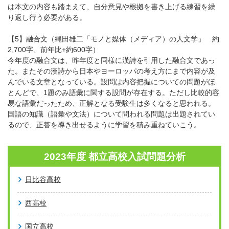
は本文の内容も踏まえて、自分意見や根拠を書き上げる練習を繰
り返し行う必要がある。
【5】融合文（縄田雄二「モノと媒体（メディア）の人文学」 約
2,700字、前年比+約600字）
今年度の融合文は、昨年度と同様に漢詩を引用した融合文であっ
た。またその漢詩から日本やヨーロッパの考え方にまで内容が及
んでいる文章となっている。設問は内容把握についての問題がほ
とんどで、1題のみ語彙に関する設問が存在する。ただし比較的容
易な語彙だったため、正解となる受験生は多くなると思われる。
国語の知識（語彙や文法）について問われる問題は出題されてい
るので、正答を導き出せるように学習を積み重ねていこう。
2023年度 都立高校入試問題分析
日比谷高校
西高校
国立高校