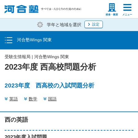
お申し込み方法
塾生の方
高等学校の先生
校舎・教室
メニュー
学年と地域を選択
設定
教室一覧
河合塾Wings 関東
受験生情報局
受験生情報局 | 河合塾Wings 関東
2023年度 西高校問題分析
2023年度 西高校の入試問題分析
英語
数学
国語
西の英語
2023年度入試問題