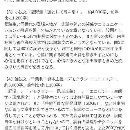
【3】小説文（碧野圭「凛として弓を引く」 約4,000字、前年
比-11,200字）
受験生と同世代の登場人物が、先輩や師との関係やコミュニケー
ションが弓道を通して描かれている文章となっている。設問とし
ては問1～4は心情把握に関するものであり、また問5の表現・内容
把握も都立高校入試では出題頻度の高いものとなっている。問3に
関しては80字の記述があるが、昨年と同様に心情変化に関する出
題となっている。心情に関する問題で正答を導き出すためにも、
心情を把握するだけでなく、心情の原因となる出来事も含めた読
み取りの練習が必要となる。
【4】論説文（千葉眞「資本主義・デモクラシー・エコロジー」
約5,000字、前年比+約1,100字）
「経済」、「デモクラシー（民主主義）」、「エコロジー（生態
学・環境保全）」と受験生にとっては比較的目にしやすいテーマ
が出題された。また「持続可能な開発目標（SDGs）」など時事的
な話題も文章中に出てきているので、新聞やニュースなどに目を
通しておくことが求められる。文章内容は難解ではあるが、設問
自体が解けなということはないので、読解の基礎やテクニックを
過去問演習等を通して身につけておく必要がある。また200字作文