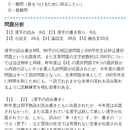
C：難問（差をつけるために得点したい）
D：最難問
問題分析
【1】漢字の読み 8点 【2】漢字の書き取り 8点
【3】小説文 26点 【4】論説文 38点 【5】融合文20点
漢字の読み書き8問、80字の心情記述問題と200字作文以外は選択
問題という出題形式、また文章問題の文字総数約11,700字につい
てはほぼ例年と同様。昨年度は【4】の選択問題で9つの選択肢か
ら内容の正しい3つを選ぶ九択問題が出題されたが、今年度の選択
問題はすべて四択問題となった。文章問題全体として、200字作文
に時間を割くためにも、一読でおおまかな全体の流れを読み取れ
るように読解練習を積む必要がある。
【1】、【2】（漢字の読み書き）
昨年度は四字熟語が読み書きともに出題されたが、今年度は出題
されなかった。また出題されている漢字は総じて易しい漢字が出
題されている。しかし、読みの「来（きた）す」や、書きの「ソ
ウカ（窓下）」など普段の生活では耳慣れない言葉が出題される
ので、語彙力を身に着ける学習が必須となる。