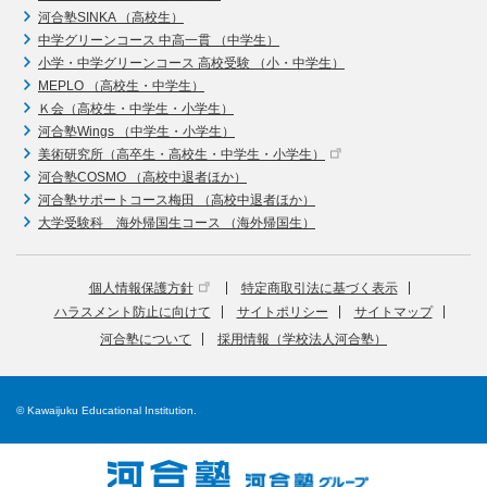
河合塾SINKA （高校生）
中学グリーンコース 中高一貫 （中学生）
小学・中学グリーンコース 高校受験 （小・中学生）
MEPLO （高校生・中学生）
Ｋ会（高校生・中学生・小学生）
河合塾Wings （中学生・小学生）
美術研究所（高卒生・高校生・中学生・小学生）
河合塾COSMO （高校中退者ほか）
河合塾サポートコース梅田 （高校中退者ほか）
大学受験科 海外帰国生コース （海外帰国生）
個人情報保護方針
特定商取引法に基づく表示
ハラスメント防止に向けて
サイトポリシー
サイトマップ
河合塾について
採用情報（学校法人河合塾）
© Kawaijuku Educational Institution.