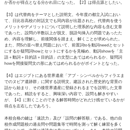
か否かが得点となる分かれ目になった。【2】は得点源としたい。
【3】は代替肉をテーマとした説明文。今年度の都立入試におい
て、日比谷高校の対話文でも同内容が出題された。代替肉を使う
メリットやデメリットについて説明した理系的な内容も含む文章
であった。設問の半数以上が脱文、脱語句挿入の問題であったた
め、内容を理解し、前後関係を踏まえ、解くことが求められた。
また、問5の並べ替え問題において、前置詞toを動詞needとセット
にするか疑問詞howとセットにするかを見極め、動詞showを「主
語＋動詞＋目的語＋目的語」の文型にあてはめられるか、疑問詞
howを間接疑問文の形にあてはめられるかがポイントとなった。
【4】はエジプトにある世界遺産「アブ・シンベルからフィラエま
でのヌビア遺跡群」に関する説明文。建設された歴史的な背景の
話から始まり、その後世界遺産に登録されるまでを説明した文章
であった。精読をすると、興味深い内容で、設問も解きやすい
が、【4】に割くことのできる解答時間がどれだけ残せているかが
得点を左右したであろう。
本校合格の鍵は「速読力」及び「設問の解答順」である。他の自
校作成問題校の過去問や問題集等で時間を測って解く練習を多く