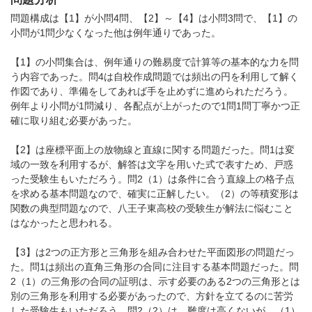
問題構成は【1】が小問4問、【2】～【4】は小問3問で、【1】の
小問が1問少なくなった他は例年通りであった。
【1】の小問集合は、例年通りの難易度で計算等の基本的な力を問
う内容であった。問4は自校作成問題では頻出の円を利用して解く
作図であり、準備をしてあれば手を止めずに進められただろう。
例年より小問が1問減り、各配点が上がったので1問1問丁寧かつ正
確に取り組む必要があった。
【2】は座標平面上の放物線と直線に関する問題だった。問1は変
域の一致を利用するが、解答は文字を用いた式で表すため、戸惑
った受験生もいただろう。問2（1）は条件に合う直線上の格子点
を求める基本問題なので、確実に正解したい。（2）の等積変形は
関数の典型問題なので、八王子東高校の受験生が解法に悩むこと
はなかったと思われる。
【3】は2つの正方形と三角形を組み合わせた平面図形の問題だっ
た。問1は頻出の直角三角形の合同に注目する基本問題だった。問
2（1）の三角形の合同の証明は、示す必要のある2つの三角形とは
別の三角形を利用する必要があったので、方針を立てるのに苦労
した受験生もいただろう。問2（2）は、難度は高くないが、（1）