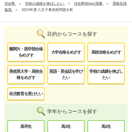
河合塾
学校の成績を伸ばしたい
河合塾Wings 関東
受験生情
報局
2023年度 八王子東高校問題分析
目的からコースを探す
難関大・医学部合格
大学合格をめざす
高校合格をめざす
をめざす
美術系大学・高校合
英語・英会話を学び
学校の成績を伸ばし
格をめざす
たい
たい
幼児教育を受けたい
学年からコースを探す
高卒生
高3生
高2生