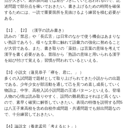
点が大きい。選択肢問題では差がつきにくいと思われるので、記
述問題で部分点を稼いでおきたい。書き上げるための時間を確保
するためには、一読で重要箇所を見抜けるよう練習を積む必要が
ある。
【1】、【2】 （漢字の読み書き）
読みの「禁忌」や「長広舌」は日常のなかで使う機会はあまりな
い熟語であろう。様々な文章に触れて語彙力の強化に努めること
が大切である。また、書き取りの「薬効」は言葉の意味を考えて
漢字を書く必要がある。普段から「熟語の意味と用いられる漢字
を結び付けて覚える」習慣が問われているといえる。
【3】小説文（蓮見恭子「襷を、君に。」 ）
多くの入試問題で題材として取り上げられてきた小説からの出題
である。少年少女が部活動を通して己を見つめ直し成長していく
物語は、中学、高校入試小説問題の王道パターンといえる。登場
人物の心情は読み取りやすく、設問の難易度はそれほど高くない
ので、素早く確実に解答していきたい。表現の特徴を説明する問5
は八王子東高校を含め自校作成問題・共通問題でも頻出問題なの
で、十分練習しておきたい。
【4】論説文（養老孟司「考えるヒト」）