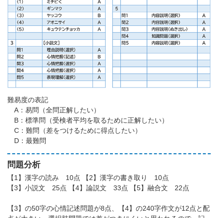
難易度の表記
A：易問（全問正解したい）
B：標準問（受検者平均を取るために正解したい）
C：難問（差をつけるために得点したい）
D：最難問
問題分析
【1】漢字の読み 10点 【2】漢字の書き取り 10点
【3】小説文 25点 【4】論説文 33点 【5】融合文 22点
【3】の50字の心情記述問題が8点、【4】の240字作文が12点と配