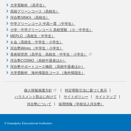
大学受験科 （高卒生）
高校グリーンコース（高校生）
河合塾SINKA （高校生）
中学グリーンコース 中高一貫 （中学生）
小学・中学グリーンコース 高校受験 （小・中学生）
MEPLO （高校生・中学生）
Ｋ会（高校生・中学生・小学生）
河合塾Wings （中学生・小学生）
美術研究所（高卒生・高校生・中学生・小学生）
河合塾COSMO （高校中退者ほか）
河合塾サポートコース梅田 （高校中退者ほか）
大学受験科 海外帰国生コース （海外帰国生）
個人情報保護方針
特定商取引法に基づく表示
ハラスメント防止に向けて
サイトポリシー
サイトマップ
河合塾について
採用情報（学校法人河合塾）
© Kawaijuku Educational Institution.