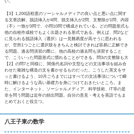
い。
【3】1,200語程度のソーシャルメディアの良い点と悪い点に関す
る文章読解。脱語挿入が4問、脱文挿入が2問、文整除が1問、内容
（不）一致が3問で、小問10問で構成されている。どの問題形式も
他の自校作成校でもよく出題される形式である。例えば、問2など
に見られる脱語挿入（選択）は一見難易度が高そうに思われる
が、空所1つごとに選択肢をきちんと検討できれば容易に正解でき
る問題。過去問演習の際に、他の高校の過去問も演習すること
で、こういった問題形式に慣れることができる。問3の文整除も大
【2】の問7と同様に、関係代名詞や文型などの文法事項を組み合
わせた複雑な構造の文を書かせるものだった。こうした英文をサ
ッと書けるよう、10月ごろまでにはすべての文法事項について瞬
時に解けるような高い基礎力を身につけておきたいところ。ま
た、インターネット、ソーシャルメディア、科学技術、IT等の是
非を問う問題は近年の頻出問題。自分の意見・考えを英語でもま
とめておくと役立つ。
八王子東の数学