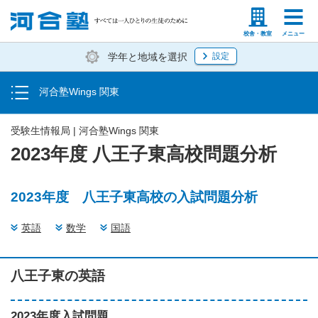
お申し込み方法
塾生の方
高等学校の先生
校舎・教室
メニュー
学年と地域を選択
設定
教室一覧
河合塾Wings 関東
受験生情報局
受験生情報局 | 河合塾Wings 関東
2023年度 八王子東高校問題分析
2023年度 八王子東高校の入試問題分析
英語
数学
国語
八王子東の英語
2023年度入試問題