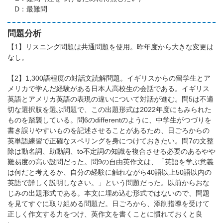
D：最難問
問題分析
【1】リスニング問題は共通問題を使用。昨年度から大きな変更は
なし。
【2】1,300語程度の対話文読解問題。イギリスからの留学生とア
メリカで学んだ経験がある日本人高校生の会話である。イギリス
英語とアメリカ英語の表現の違いについて対話が進む。問5は不適
切な選択肢を選ぶ問題で、この出題形式は2022年度にもみられた
ものを踏襲している。問6のdifferentのように、中学生がつづりを
書き誤りやすいものを記述させることがあるため、日ごろからの
英単語練習で正確なスペリングを身につけておきたい。問7の文整
除は動名詞、助動詞、to不定詞の知識を複合させる必要のあるやや
難易度の高い設問だった。問9の自由英作文は、「英語を学ぶ意義
は何だと考えるか、自分の経験に触れながら40語以上50語以内の
英語で詳しく説明しなさい。」という問題だった。以前からおな
じみの出題形式である。本文に埋め込む形式ではないので、問題
を見てすぐに取り組める問題だ。日ごろから、添削指導を受けて
正しく作文する力をつけ、英作文を書くことに慣れておくと良