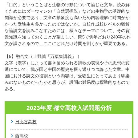
「目的」ということばと生物の行動について論じた文章。読み解
くためにはダーウィンの「自然選択説」などの生物学の基礎的な
知識が必要であり、文章の抽象度も高いため内容理解に時間がか
かった受験生も多かったのではないか。自校作成校レベルの難解
な論説文を読みこなすためには、様々なテーマについて、その背
景知識を知っておくことが望ましい。問5で例年どおり240字の作
文が課されるので、ここにどれだけ時間を割くかが重要である。
【5】融合文（上野誠「万葉集講義」 ）
文字（漢字）によって書き留められる詩歌の表現やその思想の変
遷について、我が国と中国の歴史を振り返りつつ論じた文章。中
国における詩文の役割という内容は、受験生にとってあまり馴染
みのないものだったかと思うが、設問の難易度は標準的なもので
ある。
2023年度 都立高校入試問題分析
日比谷高校
西高校