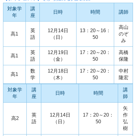
対象学
講
日時
時間
講師
年
座
高山
英
12月14日
13：20～16：
高1
のぞ
語
（日）
50
み
英
12月19日
17：20～20：
高橋
高1
語
（金）
50
保隆
数
12月18日
17：20～20：
中村
高1
学
（木）
50
隆宏
対象学
講
講
日時
時間
年
座
師
矢
英
12月14日
17：20～20：
作
高2
語
（日）
50
弘
樹