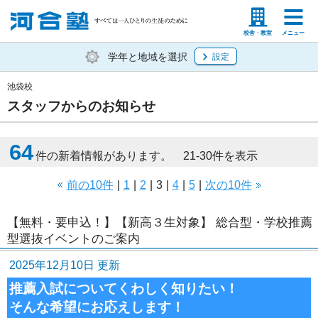
塾生の方
高等学校の先生
校舎・教室
メニュー
学年と地域を選択
設定
池袋校
スタッフからのお知らせ
64
件の新着情報があります。 21-30件を表示
前の10件
|
1
|
2
|
3
|
4
|
5
|
次の10件
【無料・要申込！】【新高３生対象】 総合型・学校推薦
型選抜イベントのご案内
2025年12月10日 更新
推薦入試についてくわしく知りたい！
そんな希望にお応えします！