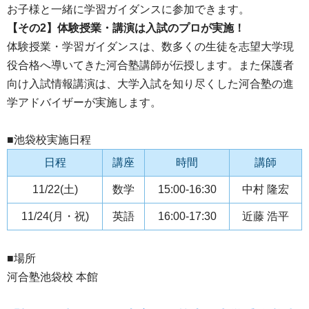
お子様と一緒に学習ガイダンスに参加できます。
【その2】体験授業・講演は入試のプロが実施！
体験授業・学習ガイダンスは、数多くの生徒を志望大学現
役合格へ導いてきた河合塾講師が伝授します。また保護者
向け入試情報講演は、大学入試を知り尽くした河合塾の進
学アドバイザーが実施します。
■池袋校実施日程
日程
講座
時間
講師
11/22(土)
数学
15:00-16:30
中村 隆宏
11/24(月・祝)
英語
16:00-17:30
近藤 浩平
■場所
河合塾池袋校 本館