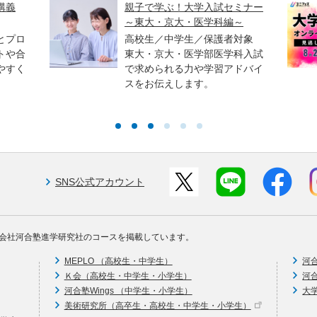
講義
親子で学ぶ！大学入試セミナー
～東大・京大・医学科編～
とプロ
高校生／中学生／保護者対象
トや合
東大・京大・医学部医学科入試
やすく
で求められる力や学習アドバイ
スをお伝えします。
SNS公式アカウント
会社河合塾進学研究社のコースを掲載しています。
MEPLO （高校生・中学生）
河
Ｋ会（高校生・中学生・小学生）
河
河合塾Wings （中学生・小学生）
大
美術研究所（高卒生・高校生・中学生・小学生）