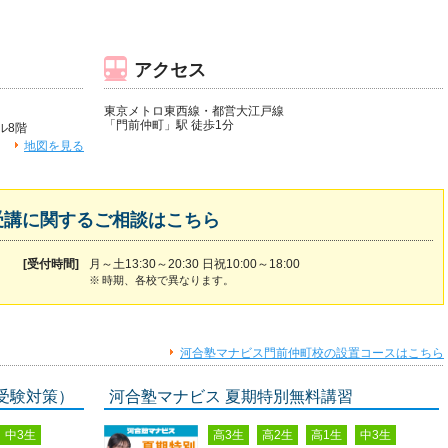
アクセス
東京メトロ東西線・都営大江戸線
「門前仲町」駅 徒歩1分
ル8階
地図を見る
受講に関するご相談はこちら
[受付時間]
月～土13:30～20:30 日祝10:00～18:00
※
時期、各校で異なります。
河合塾マナビス門前仲町校の設置コースはこちら
受験対策）
河合塾マナビス 夏期特別無料講習
中3生
高3生
高2生
高1生
中3生