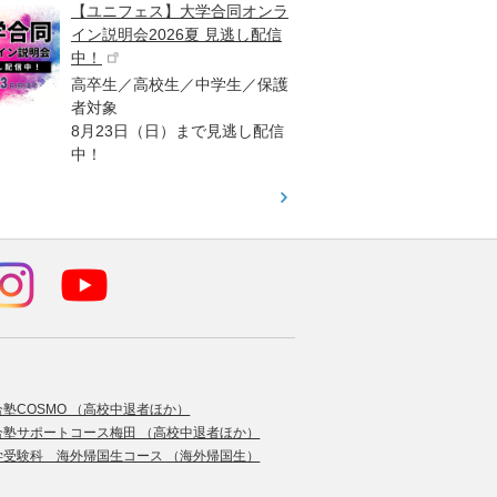
【ユニフェス】大学合同オンラ
大学受
イン説明会2026夏 見逃し配信
ント
中！
高校生
高卒生／高校生／中学生／保護
「栄冠
者対象
報が満
8月23日（日）まで見逃し配信
題集を
中！
す！
合塾COSMO （高校中退者ほか）
合塾サポートコース梅田 （高校中退者ほか）
学受験科 海外帰国生コース （海外帰国生）