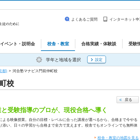
よくあるご質問
インターネット申
イベント・説明会
校舎・教室
合格実績・体験談
受験
学年と地域を選択
設定
京都)
>
河合塾マナビス門前仲町校
町校
戻る
業と受験指導のプロが、現役合格へ導く
による映像授業。自分の目標・レベルに合った講座が選べるから、合格まで今やる
り添い、日々の学習から合格まで全力で支えます。校舎でもオンラインでも無料体
校舎・教室の地図を見る