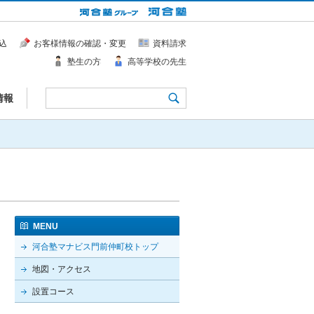
込
お客様情報の確認・変更
資料請求
塾生の方
高等学校の先生
情報
MENU
河合塾マナビス門前仲町校トップ
地図・アクセス
設置コース