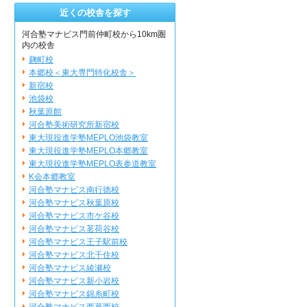
近くの校舎を探す
河合塾マナビス門前仲町校から10km圏
内の校舎
麹町校
本郷校＜東大専門特化校舎＞
新宿校
池袋校
秋葉原館
河合塾美術研究所新宿校
東大現役進学塾MEPLO池袋教室
東大現役進学塾MEPLO本郷教室
東大現役進学塾MEPLO表参道教室
K会本郷教室
河合塾マナビス南行徳校
河合塾マナビス秋葉原校
河合塾マナビス市ケ谷校
河合塾マナビス茗荷谷校
河合塾マナビス王子駅前校
河合塾マナビス北千住校
河合塾マナビス綾瀬校
河合塾マナビス新小岩校
河合塾マナビス錦糸町校