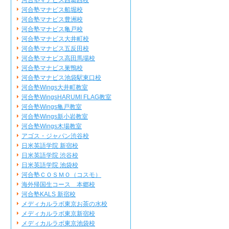
河合塾マナビス西葛西校
河合塾マナビス船堀校
河合塾マナビス豊洲校
河合塾マナビス亀戸校
河合塾マナビス大井町校
河合塾マナビス五反田校
河合塾マナビス高田馬場校
河合塾マナビス巣鴨校
河合塾マナビス池袋駅東口校
河合塾Wings大井町教室
河合塾WingsHARUMI FLAG教室
河合塾Wings亀戸教室
河合塾Wings新小岩教室
河合塾Wings木場教室
アゴス・ジャパン渋谷校
日米英語学院 新宿校
日米英語学院 渋谷校
日米英語学院 池袋校
河合塾ＣＯＳＭＯ（コスモ）
海外帰国生コース 本郷校
河合塾KALS 新宿校
メディカルラボ東京お茶の水校
メディカルラボ東京新宿校
メディカルラボ東京池袋校