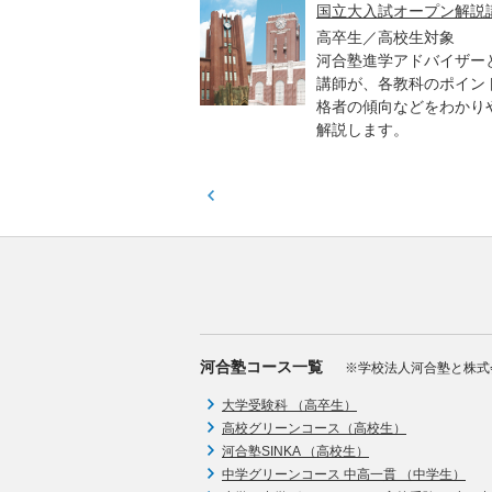
高一貫校 中学生テスト
国立大入試オープン解説
貫校の中3生対象
高卒生／高校生対象
模のテストを受験して、
河合塾進学アドバイザー
実力と伸ばすべき力を知
講師が、各教科のポイン
格者の傾向などをわかり
解説します。
河合塾コース一覧
※学校法人河合塾と株式
大学受験科 （高卒生）
高校グリーンコース（高校生）
河合塾SINKA （高校生）
中学グリーンコース 中高一貫 （中学生）