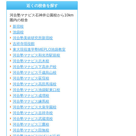
近くの校舎を探す
河合塾マナビス石神井公園校から10km
圏内の校舎
新宿校
池袋校
河合塾美術研究所新宿校
吉祥寺現役館
東大現役進学塾MEPLO池袋教室
河合塾マナビス和光市駅前校
河合塾マナビス志木校
河合塾マナビス下高井戸校
河合塾マナビス千歳烏山校
河合塾マナビス荻窪校
河合塾マナビス高田馬場校
河合塾マナビス池袋駅東口校
河合塾マナビス成増校
河合塾マナビス練馬校
河合塾マナビス大泉学園校
河合塾マナビス吉祥寺校
河合塾マナビス武蔵境校
河合塾マナビス三鷹校
河合塾マナビス田無校