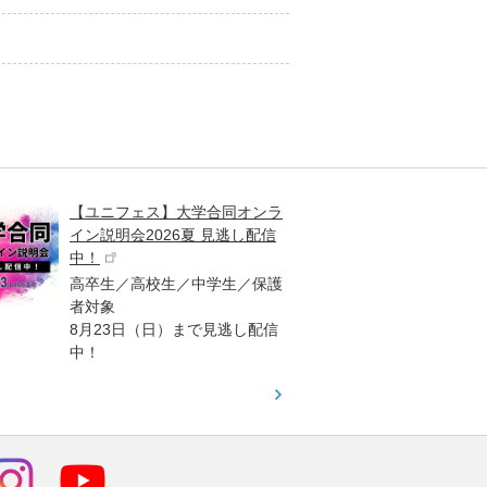
【ユニフェス】大学合同オンラ
大学受
イン説明会2026夏 見逃し配信
ント
中！
高校生
高卒生／高校生／中学生／保護
「栄冠
者対象
報が満
8月23日（日）まで見逃し配信
題集を
中！
す！