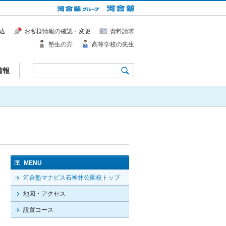
込
お客様情報の確認・変更
資料請求
塾生の方
高等学校の先生
情報
MENU
河合塾マナビス石神井公園校トップ
地図・アクセス
設置コース