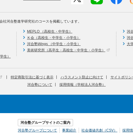
会社河合塾進学研究社のコースを掲載しています。
MEPLO （高校生・中学生）
河
Ｋ会（高校生・中学生・小学生）
河
河合塾Wings （中学生・小学生）
大
美術研究所（高卒生・高校生・中学生・小学生）
中学生）
特定商取引法に基づく表示
ハラスメント防止に向けて
サイトポリシ
河合塾について
採用情報（学校法人河合塾）
河合塾グループサイトのご案内
河合塾グループについて
事業紹介
社会価値共創（CSV）
採用