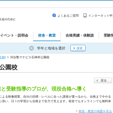
よくあるご質問
インターネット申
イベント・説明会
校舎・教室
合格実績・体験談
受験
学年と地域を選択
設定
京都)
>
河合塾マナビス石神井公園校
公園校
戻る
業と受験指導のプロが、現役合格へ導く
による映像授業。自分の目標・レベルに合った講座が選べるから、合格まで今やる
り添い、日々の学習から合格まで全力で支えます。校舎でもオンラインでも無料体
校舎・教室の地図を見る