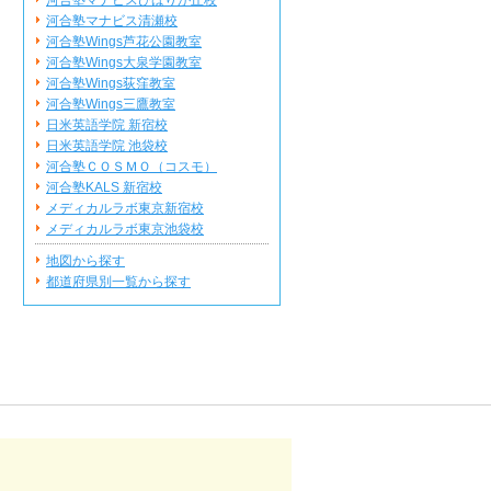
河合塾マナビスひばりが丘校
河合塾マナビス清瀬校
河合塾Wings芦花公園教室
河合塾Wings大泉学園教室
河合塾Wings荻窪教室
河合塾Wings三鷹教室
日米英語学院 新宿校
日米英語学院 池袋校
河合塾ＣＯＳＭＯ（コスモ）
河合塾KALS 新宿校
メディカルラボ東京新宿校
メディカルラボ東京池袋校
地図から探す
都道府県別一覧から探す