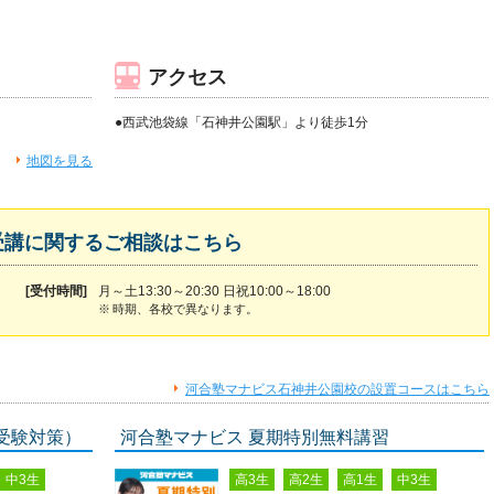
アクセス
●西武池袋線「石神井公園駅」より徒歩1分
地図を見る
受講に関するご相談はこちら
[受付時間]
月～土13:30～20:30 日祝10:00～18:00
※
時期、各校で異なります。
河合塾マナビス石神井公園校の設置コースはこちら
受験対策）
河合塾マナビス 夏期特別無料講習
中3生
高3生
高2生
高1生
中3生