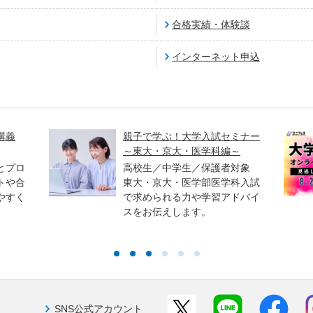
合格実績・体験談
インターネット申込
講義
親子で学ぶ！大学入試セミナー
～東大・京大・医学科編～
とプロ
高校生／中学生／保護者対象
トや合
東大・京大・医学部医学科入試
やすく
で求められる力や学習アドバイ
スをお伝えします。
SNS公式アカウント