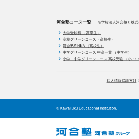
河合塾コース一覧
※学校法人河合塾と株式
大学受験科 （高卒生）
高校グリーンコース（高校生）
河合塾SINKA （高校生）
中学グリーンコース 中高一貫 （中学生）
小学・中学グリーンコース 高校受験 （小・
個人情報保護方針
© Kawaijuku Educational Institution.