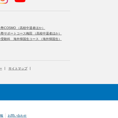
合塾COSMO （高校中退者ほか）
合塾サポートコース梅田 （高校中退者ほか）
学受験科 海外帰国生コース （海外帰国生）
ー
サイトマップ
情報
お問い合わせ