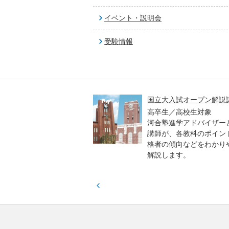
イベント・説明会
受験情報
高一貫校 中学生テスト
国立大入試オープン解説
貫校の中3生対象
高卒生／高校生対象
模のテストを受験して、
河合塾進学アドバイザー
実力と伸ばすべき力を知
講師が、各教科のポイン
格者の傾向などをわかり
解説します。