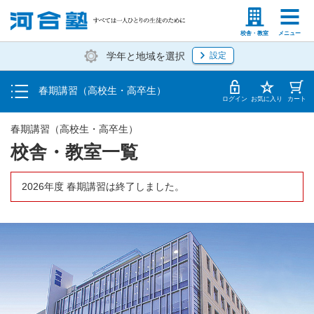
受講料・お申し込み方法
塾生の方
高等学校の先生
校舎・教室
メニュー
学年と地域を選択
設定
受講開始までの流れ
春期講習（高校生・高卒生）
校舎・教室一覧
ログイン
お気に入り
カート
春期講習（高校生・高卒生）
校舎・教室一覧
2026年度 春期講習は終了しました。