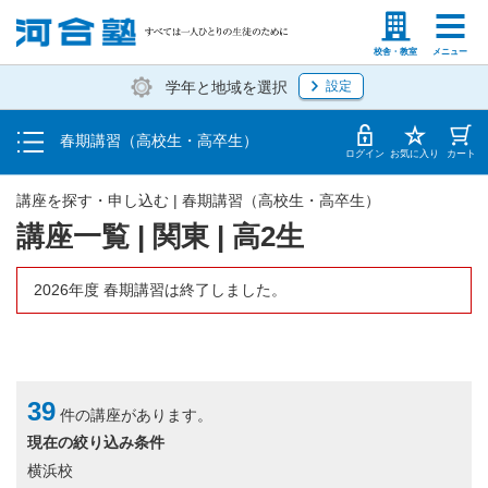
受講料・お申し込み方法
塾生の方
高等学校の先生
校舎・教室
メニュー
学年と地域を選択
設定
受講開始までの流れ
春期講習（高校生・高卒生）
校舎・教室一覧
ログイン
お気に入り
カート
講座を探す・申し込む | 春期講習（高校生・高卒生）
講座一覧 | 関東 | 高2生
2026年度 春期講習は終了しました。
39
件の講座があります。
現在の絞り込み条件
横浜校