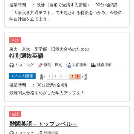
授業時間
： 映像（自宅で受講する講座） 90分×全2講
「大学入学共通テスト」で出題される特徴をつかみ、今後の
学習計画を立てよう！
英語
東大・京大・医学部・旧帝大合格のための
特別選抜英語
リスニング
添削・採点
対面授業
映像授業
レベル別講座
授業時間
： 90分授業×全4講
最難関大合格をめざした学力アップを！
英語
難関英語－トップレベル－
リスニング
対面授業