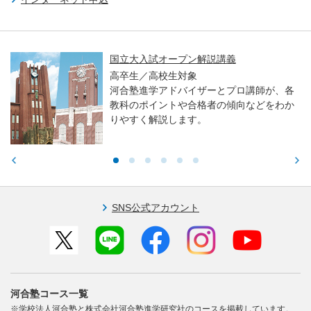
親子で学ぶ！大学入試セミナー 
大・医学科編～
師が、各
高校生／中学生／保護者対象
どをわか
東大・京大・医学部医学科入試で
る力や学習アドバイスをお伝えし
SNS公式アカウント
河合塾コース一覧
※学校法人河合塾と株式会社河合塾進学研究社のコースを掲載しています。