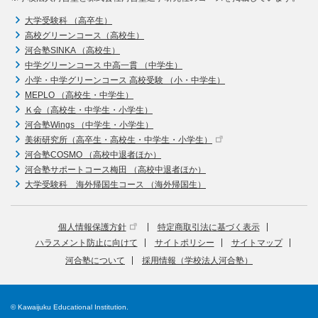
大学受験科 （高卒生）
高校グリーンコース（高校生）
河合塾SINKA （高校生）
中学グリーンコース 中高一貫 （中学生）
小学・中学グリーンコース 高校受験 （小・中学生）
MEPLO （高校生・中学生）
Ｋ会（高校生・中学生・小学生）
河合塾Wings （中学生・小学生）
美術研究所（高卒生・高校生・中学生・小学生）
河合塾COSMO （高校中退者ほか）
河合塾サポートコース梅田 （高校中退者ほか）
大学受験科 海外帰国生コース （海外帰国生）
個人情報保護方針
特定商取引法に基づく表示
ハラスメント防止に向けて
サイトポリシー
サイトマップ
河合塾について
採用情報（学校法人河合塾）
© Kawaijuku Educational Institution.