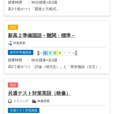
授業時間
： 90分授業×全2講
高2で差がつく「図形と方程式」
国語
新高２準備国語－難関・標準－
対面授業
新学年準備講座
授業時間
： 90分授業×全2講
高2で差がつく「評論（現代文）」と「歴史物語（古文）」
英語
共通テスト対策英語（映像）
リスニング
映像授業
共通テスト対策講座