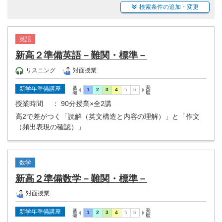
検索条件の追加・変更
英語
新高２準備英語－難関・標準－
リスニング
対面授業
新学年準備講座
授業時間
： 90分授業×全2講
高2で差がつく「読解（英文構造と内容の理解）」と「作文
（頻出表現の確認）」
数学
新高２準備数学－難関・標準－
対面授業
新学年準備講座