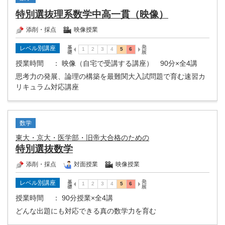
特別選抜理系数学中高一貫（映像）
添削・採点
映像授業
レベル別講座
授業時間
： 映像（自宅で受講する講座） 90分×全4講
思考力の発展、論理の構築を最難関大入試問題で育む速習カ
リキュラム対応講座
数学
東大・京大・医学部・旧帝大合格のための
特別選抜数学
添削・採点
対面授業
映像授業
レベル別講座
授業時間
： 90分授業×全4講
どんな出題にも対応できる真の数学力を育む