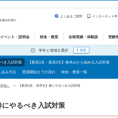
よくあるご質問
インターネット申
イベント・説明会
校舎・教室
合格実績・体験談
受験
学年と地域を選択
設定
るべき入試対策
【新高1生・新高2生】春休みから始める入試対策
し込み方法
受講開始までの流れ
校舎・教室一覧
高卒生）
【新高3生・高卒生】春にやるべき入試対策
春にやるべき入試対策