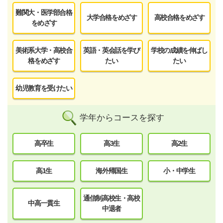
難関大・医学部合格
大学合格をめざす
高校合格をめざす
をめざす
美術系大学・高校合
英語・英会話を学び
学校の成績を伸ばし
格をめざす
たい
たい
幼児教育を受けたい
学年からコースを探す
高卒生
高3生
高2生
高1生
海外帰国生
小・中学生
通信制高校生・高校
中高一貫生
中退者