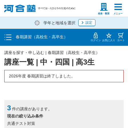
受講料・お申し込み方法
塾生の方
高等学校の先生
校舎・教室
メニュー
学年と地域を選択
設定
受講開始までの流れ
春期講習（高校生・高卒生）
校舎・教室一覧
ログイン
お気に入り
カート
講座を探す・申し込む | 春期講習（高校生・高卒生）
講座一覧 | 中・四国 | 高3生
2026年度 春期講習は終了しました。
3
件の講座があります。
現在の絞り込み条件
共通テスト対策