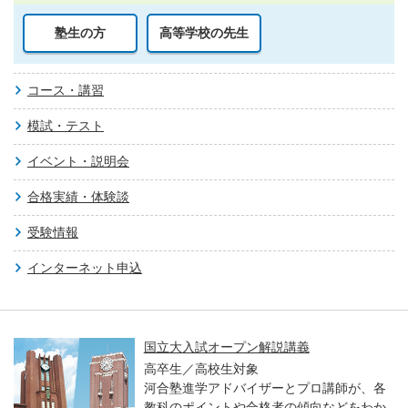
塾生の方
高等学校の先生
コース・講習
模試・テスト
イベント・説明会
合格実績・体験談
受験情報
インターネット申込
国立大入試オープン解説講義
高卒生／高校生対象
河合塾進学アドバイザーとプロ講師が、各
教科のポイントや合格者の傾向などをわか