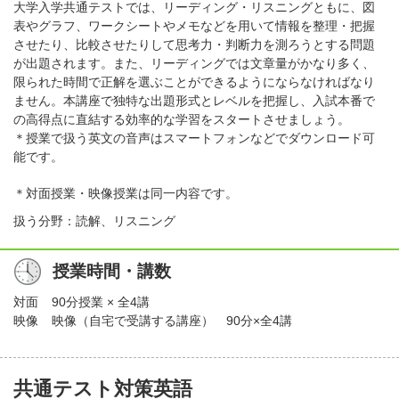
大学入学共通テストでは、リーディング・リスニングともに、図
表やグラフ、ワークシートやメモなどを用いて情報を整理・把握
させたり、比較させたりして思考力・判断力を測ろうとする問題
が出題されます。また、リーディングでは文章量がかなり多く、
限られた時間で正解を選ぶことができるようにならなければなり
ません。本講座で独特な出題形式とレベルを把握し、入試本番で
の高得点に直結する効率的な学習をスタートさせましょう。
＊授業で扱う英文の音声はスマートフォンなどでダウンロード可
能です。
＊対面授業・映像授業は同一内容です。
扱う分野：読解、リスニング
授業時間・講数
対面
90分授業 × 全4講
映像
映像（自宅で受講する講座） 90分×全4講
共通テスト対策英語