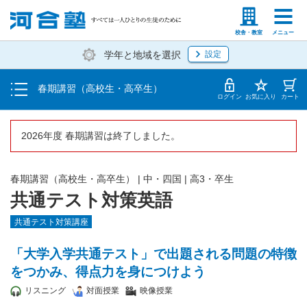
受講料・お申し込み方法
塾生の方
高等学校の先生
校舎・教室
メニュー
学年と地域を選択
設定
受講開始までの流れ
春期講習（高校生・高卒生）
校舎・教室一覧
ログイン
お気に入り
カート
2026年度 春期講習は終了しました。
春期講習（高校生・高卒生）
|
中・四国
|
高3・卒生
共通テスト対策英語
共通テスト対策講座
「大学入学共通テスト」で出題される問題の特徴
をつかみ、得点力を身につけよう
リスニング
対面授業
映像授業