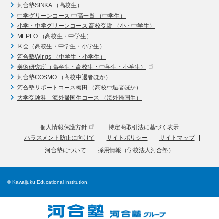
河合塾SINKA （高校生）
中学グリーンコース 中高一貫 （中学生）
小学・中学グリーンコース 高校受験 （小・中学生）
MEPLO （高校生・中学生）
Ｋ会（高校生・中学生・小学生）
河合塾Wings （中学生・小学生）
美術研究所（高卒生・高校生・中学生・小学生）
河合塾COSMO （高校中退者ほか）
河合塾サポートコース梅田 （高校中退者ほか）
大学受験科 海外帰国生コース （海外帰国生）
個人情報保護方針
特定商取引法に基づく表示
ハラスメント防止に向けて
サイトポリシー
サイトマップ
河合塾について
採用情報（学校法人河合塾）
© Kawaijuku Educational Institution.