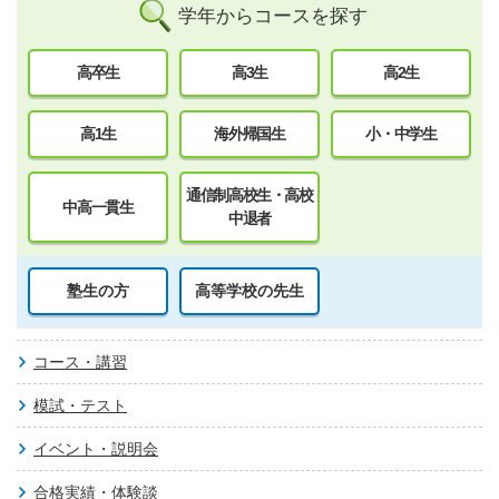
学年からコースを探す
高卒生
高3生
高2生
高1生
海外帰国生
小・中学生
通信制高校生・高校
中高一貫生
中退者
塾生の方
高等学校の先生
コース・講習
模試・テスト
イベント・説明会
合格実績・体験談