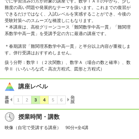
でに学習済みの方が対象の講座です。数学ⅠＡⅡの中から、少し
難度の高い問題や発展的なテーマを扱います。これまでの復習が
できるだけではなく、入試レベルを実感することができ、今後の
受験対策へのスムーズな橋渡しにもなります。
＊本講座は、高校グリーンコース「難関数学中高一貫」「難関理
系数学中高一貫」を受講予定の方に最適の講座です。
＊春期講習「難関理系数学中高一貫」と半分以上内容が重複しま
す。併行受講はおすすめしません。
扱う分野：数学Ⅰ（２次関数）、数学Ａ（場合の数と確率）、数
学Ⅱ（いろいろな式・高次方程式、図形と方程式）
講座レベル
授業時間・講数
映像（自宅で受講する講座） 90分×全4講