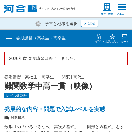
受講料・お申し込み方法
塾生の方
高等学校の先生
校舎・教室
メニュー
学年と地域を選択
設定
受講開始までの流れ
春期講習（高校生・高卒生）
校舎・教室一覧
ログイン
お気に入り
カート
2026年度 春期講習は終了しました。
春期講習（高校生・高卒生）
|
関東
|
高2生
難関数学中高一貫（映像）
レベル別講座
発展的な内容・問題で入試レベルを実感
映像授業
数学Ⅱの「いろいろな式・高次方程式」、「図形と方程式」をす