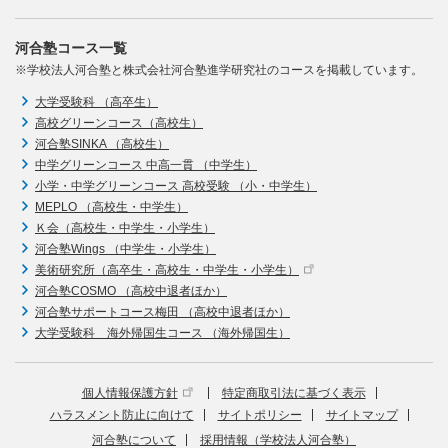
河合塾コース一覧
※学校法人河合塾と株式会社河合塾進学研究社のコースを掲載しています。
大学受験科 （高卒生）
高校グリーンコース（高校生）
河合塾SINKA （高校生）
中学グリーンコース 中高一貫 （中学生）
小学・中学グリーンコース 高校受験 （小・中学生）
MEPLO （高校生・中学生）
Ｋ会（高校生・中学生・小学生）
河合塾Wings （中学生・小学生）
美術研究所（高卒生・高校生・中学生・小学生）
河合塾COSMO （高校中退者ほか）
河合塾サポートコース梅田 （高校中退者ほか）
大学受験科 海外帰国生コース （海外帰国生）
個人情報保護方針
特定商取引法に基づく表示
ハラスメント防止に向けて
サイトポリシー
サイトマップ
河合塾について
採用情報（学校法人河合塾）