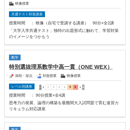
映像授業
共通テスト対策講座
授業時間
： 映像（自宅で受講する講座） 90分×全2講
「大学入学共通テスト」独特の出題形式に触れて、学習対策
のイメージをつかもう
数学
特別選抜理系数学中高一貫（ONE WEX）
添削・採点
対面授業
映像授業
レベル別講座
授業時間
： 90分授業×全4講
思考力の発展、論理の構築を最難関大入試問題で育む速習カ
リキュラム対応講座
数学