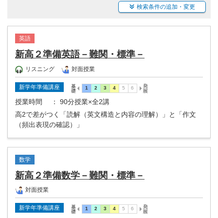
検索条件の追加・変更
英語
新高２準備英語－難関・標準－
リスニング
対面授業
新学年準備講座
授業時間
： 90分授業×全2講
高2で差がつく「読解（英文構造と内容の理解）」と「作文
（頻出表現の確認）」
数学
新高２準備数学－難関・標準－
対面授業
新学年準備講座