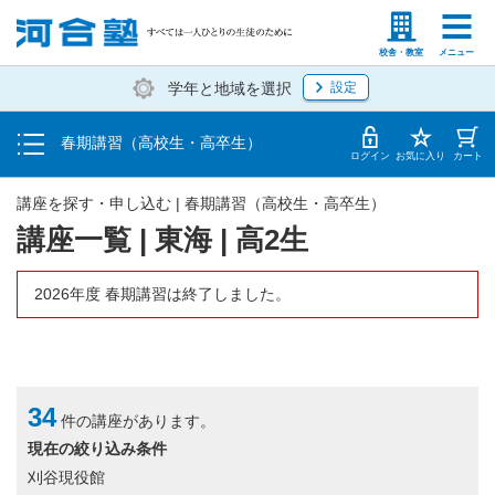
受講料・お申し込み方法
塾生の方
高等学校の先生
校舎・教室
メニュー
学年と地域を選択
設定
受講開始までの流れ
春期講習（高校生・高卒生）
校舎・教室一覧
ログイン
お気に入り
カート
講座を探す・申し込む | 春期講習（高校生・高卒生）
講座一覧 | 東海 | 高2生
2026年度 春期講習は終了しました。
34
件の講座があります。
現在の絞り込み条件
刈谷現役館