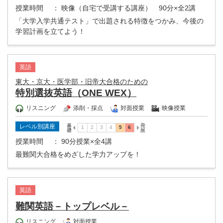
授業時間
： 映像（自宅で受講する講座） 90分×全2講
「大学入学共通テスト」で出題される特徴をつかみ、今後の
学習計画を立てよう！
英語
東大・京大・医学部・旧帝大合格のための
特別選抜英語（ONE WEX）
リスニング
添削・採点
対面授業
映像授業
レベル別講座
授業時間
： 90分授業×全4講
最難関大合格をめざした学力アップを！
英語
難関英語－トップレベル－
リスニング
対面授業