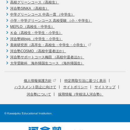
高校グリーンコース（高校生）
河合塾SINKA （高校生）
中学グリーンコース 中高一貫 （中学生）
小学・中学グリーンコース 高校受験 （小・中学生）
MEPLO （高校生・中学生）
Ｋ会（高校生・中学生・小学生）
河合塾Wings （中学生・小学生）
美術研究所（高卒生・高校生・中学生・小学生）
河合塾COSMO （高校中退者ほか）
河合塾サポートコース梅田 （高校中退者ほか）
大学受験科 海外帰国生コース （海外帰国生）
個人情報保護方針
特定商取引法に基づく表示
ハラスメント防止に向けて
サイトポリシー
サイトマップ
河合塾について
採用情報（学校法人河合塾）
© Kawaijuku Educational Institution.