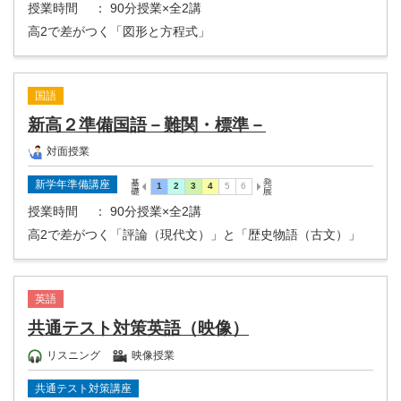
授業時間
： 90分授業×全2講
高2で差がつく「図形と方程式」
国語
新高２準備国語－難関・標準－
対面授業
新学年準備講座
授業時間
： 90分授業×全2講
高2で差がつく「評論（現代文）」と「歴史物語（古文）」
英語
共通テスト対策英語（映像）
リスニング
映像授業
共通テスト対策講座