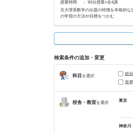
授業時間
： 90分授業×全4講
京大理系数学の出題の特徴を本格的な
の学習の方法や目標をつかむ
検索条件の追加・変更
総
科目
を選択
世
東京
校舎・教室
を選択
神奈川