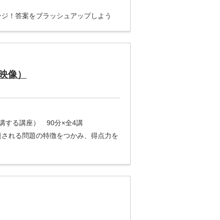
ンジ！答案をブラッシュアップしよう
映像）
講する講座） 90分×全4講
題される問題の特徴をつかみ、得点力を