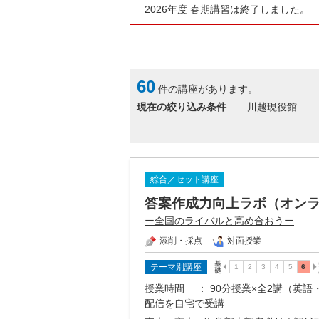
2026年度 春期講習は終了しました。
60
件の講座があります。
現在の絞り込み条件
川越現役館
総合／セット講座
答案作成力向上ラボ（オン
ー全国のライバルと高め合おうー
添削・採点
対面授業
テーマ別講座
授業時間
： 90分授業×全2講（英
配信を自宅で受講