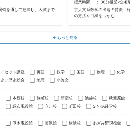
授業時間
： 90分授業×全4
演習を通して把握し、入試まで
京大文系数学の出題の特徴、
の方法や目標をつかむ
もっと見る
合／セット講座
英語
数学
国語
物理
化学
界史／歴史総合
地理
小論文
本郷校
麹町校
新宿校
池袋校
秋葉原館
調布現役館
立川校
町田校
SINKA経堂校
厚木現役館
藤沢館
横浜校
あざみ野現役館