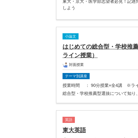
東大・京大・医学部志望者必見！記述
しよう
小論文
はじめての総合型・学校推
ライン授業）
対面授業
テーマ別講座
授業時間
： 90分授業×全4講 ※
総合型・学校推薦型選抜について知り
英語
東大英語