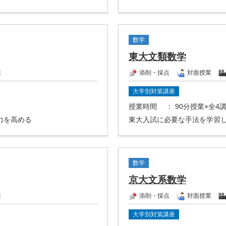
数学
東大文類数学
業
添削・採点
対面授業
大学別対策講座
授業時間
： 90分授業×全4
力を高める
東大入試に必要な手法を学習
数学
京大文系数学
業
添削・採点
対面授業
大学別対策講座