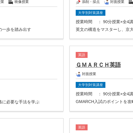
授業
映像授業
添削・採点
対面授業
大学別対策講座
授業時間
： 90分授業×全4
の一歩を踏み出す
英文の構造をマスターし、京
英語
ＧＭＡＲＣＨ英語
対面授業
大学別対策講座
授業時間
： 90分授業×全4
GMARCH入試のポイントを
格に必要な手法を学ぶ
英語