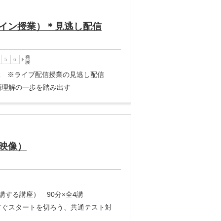
イン授業）＊見逃し配信
4講 ※ライブ配信授業の見逃し配信
語理解の一歩を踏み出す
映像）
講する講座） 90分×全4講
すぐスタートを切ろう、共通テスト対