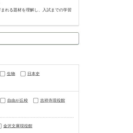
講
好まれる題材を理解し、入試までの学習
生物
日本史
自由が丘校
吉祥寺現役館
金沢文庫現役館