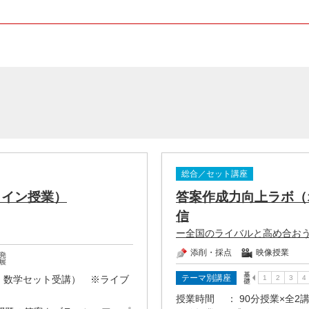
総合／セット講座
ライン授業）
答案作成力向上ラボ（
信
ー全国のライバルと高め合お
添削・採点
映像授業
テーマ別講座
語・数学セット受講） ※ライブ
授業時間
： 90分授業×全