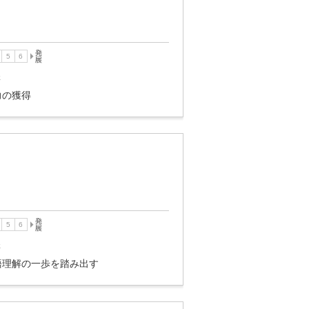
講
力の獲得
講
語理解の一歩を踏み出す