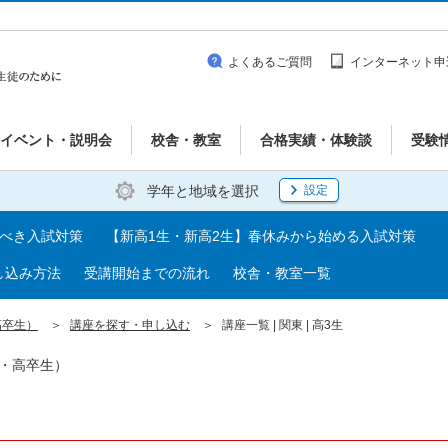
よくあるご質問
インターネット申
イベント・説明会
校舎・教室
合格実績・体験談
受験
学年と地域を選択
設定
るべき入試対策
【新高1生・新高2生】春休みから始める入試対策
し込み方法
受講開始までの流れ
校舎・教室一覧
高卒生）
講座を探す・申し込む
講座一覧 | 関東 | 高3生
生・高卒生）