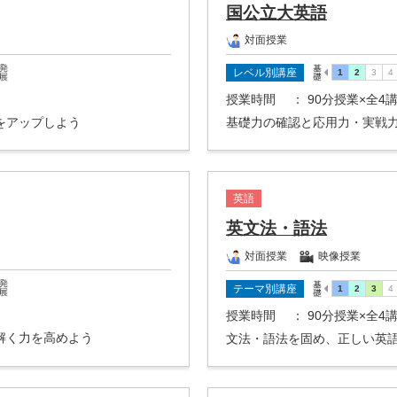
国公立大英語
対面授業
レベル別講座
授業時間
： 90分授業×全4
をアップしよう
基礎力の確認と応用力・実戦
英語
英文法・語法
対面授業
映像授業
テーマ別講座
授業時間
： 90分授業×全4
解く力を高めよう
文法・語法を固め、正しい英