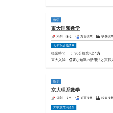
数学
東大理類数学
添削・採点
対面授業
映像授
大学別対策講座
授業時間
： 90分授業×全4講
東大入試に必要な知識の活用法と実戦
数学
京大理系数学
添削・採点
対面授業
映像授
大学別対策講座