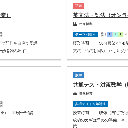
英語
授業）
英文法・語法（オンラ
映像授業
テーマ別講座
ライブ配信を自宅で受講
授業時間
： 90分授業×全
一歩を踏み出す
文法・語法を固め、正しい英
数学
共通テスト対策数学（
映像授業
共通テスト対策講座
座） 90分×全4講
授業時間
： 映像（自宅で受
！
成功のカギは早めの準備。今
策！