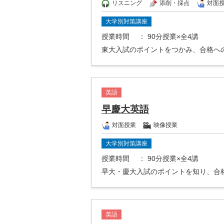
リスニング
添削・採点
対面
大学別対策講座
授業時間
： 90分授業×全4講
東大入試のポイントをつかみ、合格へ
英語
早慶大英語
対面授業
映像授業
大学別対策講座
授業時間
： 90分授業×全4講
早大・慶大入試のポイントを知り、合
英語