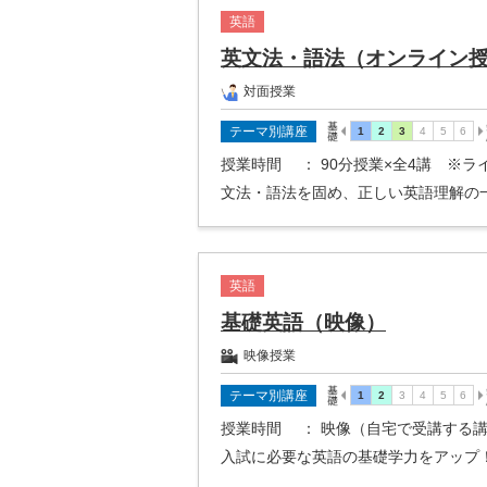
英語
英文法・語法（オンライン
対面授業
テーマ別講座
授業時間
： 90分授業×全4講 ※
文法・語法を固め、正しい英語理解の
英語
基礎英語（映像）
映像授業
テーマ別講座
授業時間
： 映像（自宅で受講する講
入試に必要な英語の基礎学力をアップ