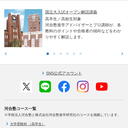
義
親子で学ぶ！大学入試セミ
大・医学科編～
プロ講師が、各
高校生／中学生／保護者対
傾向などをわか
東大・京大・医学部医学科
る力や学習アドバイスをお
SNS公式アカウント
河合塾コース一覧
※学校法人河合塾と株式会社河合塾進学研究社のコースを掲載しています。
大学受験科 （高卒生）