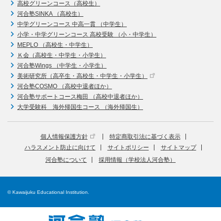
高校グリーンコース（高校生）
河合塾SINKA （高校生）
中学グリーンコース 中高一貫 （中学生）
小学・中学グリーンコース 高校受験 （小・中学生）
MEPLO （高校生・中学生）
Ｋ会（高校生・中学生・小学生）
河合塾Wings （中学生・小学生）
美術研究所（高卒生・高校生・中学生・小学生）
河合塾COSMO （高校中退者ほか）
河合塾サポートコース梅田 （高校中退者ほか）
大学受験科 海外帰国生コース （海外帰国生）
個人情報保護方針
特定商取引法に基づく表示
ハラスメント防止に向けて
サイトポリシー
サイトマップ
河合塾について
採用情報（学校法人河合塾）
© Kawaijuku Educational Institution.