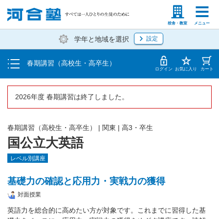
受講料・お申し込み方法
塾生の方
高等学校の先生
校舎・教室
メニュー
学年と地域を選択
設定
受講開始までの流れ
春期講習（高校生・高卒生）
校舎・教室一覧
ログイン
お気に入り
カート
2026年度 春期講習は終了しました。
春期講習（高校生・高卒生）
|
関東
|
高3・卒生
国公立大英語
レベル別講座
基礎力の確認と応用力・実戦力の獲得
対面授業
英語力を総合的に高めたい方が対象です。これまでに習得した基