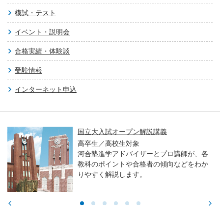
模試・テスト
イベント・説明会
合格実績・体験談
受験情報
インターネット申込
親子で学ぶ！大学入試セミナー ～東大・京
大・医学科編～
高校生／中学生／保護者対象
東大・京大・医学部医学科入試で求められ
る力や学習アドバイスをお伝えします。