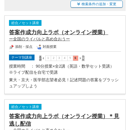
検索条件の追加・変更
総合／セット講座
答案作成力向上ラボ（オンライン授業）
ー全国のライバルと高め合おうー
添削・採点
対面授業
テーマ別講座
授業時間
： 90分授業×全2講（英語・数学セット受講）
※ライブ配信を自宅で受講
東大・京大・医学部志望者必見！記述問題の答案をブラッシ
ュアップしよう
総合／セット講座
答案作成力向上ラボ（オンライン授業）＊見
逃し配信