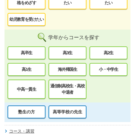
格をめざす
たい
たい
幼児教育を受けたい
学年からコースを探す
高卒生
高3生
高2生
高1生
海外帰国生
小・中学生
通信制高校生・高校
中高一貫生
中退者
塾生の方
高等学校の先生
コース・講習