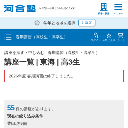
受講料・お申し込み方法
塾生の方
高等学校の先生
校舎・教室
メニュー
学年と地域を選択
設定
受講開始までの流れ
春期講習（高校生・高卒生）
校舎・教室一覧
ログイン
お気に入り
カート
講座を探す・申し込む | 春期講習（高校生・高卒生）
講座一覧 | 東海 | 高3生
2026年度 春期講習は終了しました。
55
件の講座があります。
現在の絞り込み条件
豊田現役館