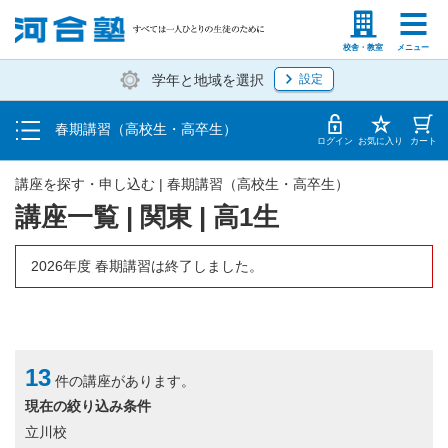
受講料・お申し込み方法
塾生の方
高等学校の先生
校舎・教室
メニュー
学年と地域を選択
設定
受講開始までの流れ
春期講習（高校生・高卒生）
校舎・教室一覧
ログイン
お気に入り
カート
講座を探す・申し込む | 春期講習（高校生・高卒生）
講座一覧 | 関東 | 高1生
2026年度 春期講習は終了しました。
13
件の講座があります。
現在の絞り込み条件
立川校