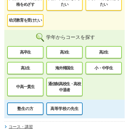
格をめざす
たい
たい
幼児教育を受けたい
学年からコースを探す
高卒生
高3生
高2生
高1生
海外帰国生
小・中学生
通信制高校生・高校
中高一貫生
中退者
塾生の方
高等学校の先生
コース・講習