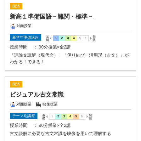
国語
新高１準備国語－難関・標準－
対面授業
新学年準備講座
授業時間
： 90分授業×全2講
「評論文読解（現代文）」「係り結び・活用形（古文）」が
わかる！できる！
国語
ビジュアル古文常識
対面授業
映像授業
テーマ別講座
授業時間
： 90分授業×全2講
古文読解に必要な古文常識を映像を用いて理解する