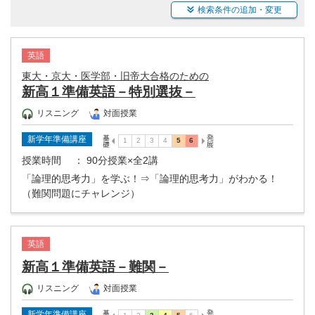
検索条件の追加・変更
英語
東大・京大・医学部・旧帝大合格のための
新高１準備英語－特別選抜－
リスニング
対面授業
新学年準備講座
授業時間
： 90分授業×全2講
「論理的思考力」を学ぶ！⇒「論理的思考力」がわかる！
（難関問題にチャレンジ）
英語
新高１準備英語－難関－
リスニング
対面授業
新学年準備講座