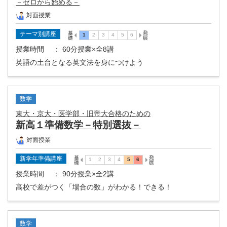
－ゼロから始める－
対面授業
テーマ別講座
授業時間
： 60分授業×全8講
英語の土台となる英文法を身につけよう
数学
東大・京大・医学部・旧帝大合格のための
新高１準備数学－特別選抜－
対面授業
新学年準備講座
授業時間
： 90分授業×全2講
高校で差がつく「場合の数」がわかる！できる！
数学