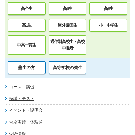
高卒生
高3生
高2生
高1生
海外帰国生
小・中学生
通信制高校生・高校
中高一貫生
中退者
塾生の方
高等学校の先生
コース・講習
模試・テスト
イベント・説明会
合格実績・体験談
受験情報