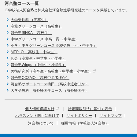
河合塾コース一覧
※学校法人河合塾と株式会社河合塾進学研究社のコースを掲載しています。
大学受験科 （高卒生）
高校グリーンコース（高校生）
河合塾SINKA （高校生）
中学グリーンコース 中高一貫 （中学生）
小学・中学グリーンコース 高校受験 （小・中学生）
MEPLO （高校生・中学生）
Ｋ会（高校生・中学生・小学生）
河合塾Wings （中学生・小学生）
美術研究所（高卒生・高校生・中学生・小学生）
河合塾COSMO （高校中退者ほか）
河合塾サポートコース梅田 （高校中退者ほか）
大学受験科 海外帰国生コース （海外帰国生）
個人情報保護方針
特定商取引法に基づく表示
ハラスメント防止に向けて
サイトポリシー
サイトマップ
河合塾について
採用情報（学校法人河合塾）