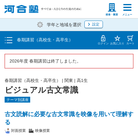
受講料・お申し込み方法
塾生の方
高等学校の先生
校舎・教室
メニュー
学年と地域を選択
設定
受講開始までの流れ
春期講習（高校生・高卒生）
校舎・教室一覧
ログイン
お気に入り
カート
2026年度 春期講習は終了しました。
春期講習（高校生・高卒生）
|
関東
|
高1生
ビジュアル古文常識
テーマ別講座
古文読解に必要な古文常識を映像を用いて理解す
る
対面授業
映像授業