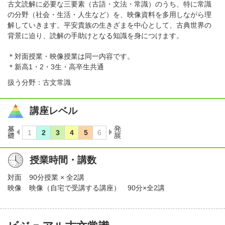
古文読解に必要な三要素（古語・文法・常識）のうち、特に常識
の分野（社会・生活・人生など）を、映像資料を多用しながら理
解していきます。平安貴族の生きざまを中心として、古典世界の
背景に迫り、読解の手助けとなる知識を身につけます。
＊対面授業・映像授業は同一内容です。
＊新高1・2・3生・高卒生共通
扱う分野：古文常識
講座レベル
授業時間・講数
対面
90分授業 × 全2講
映像
映像（自宅で受講する講座） 90分×全2講