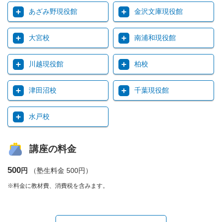
あざみ野現役館
金沢文庫現役館
大宮校
南浦和現役館
川越現役館
柏校
津田沼校
千葉現役館
水戸校
講座の料金
500
円
（塾生料金 500円）
※料金に教材費、消費税を含みます。