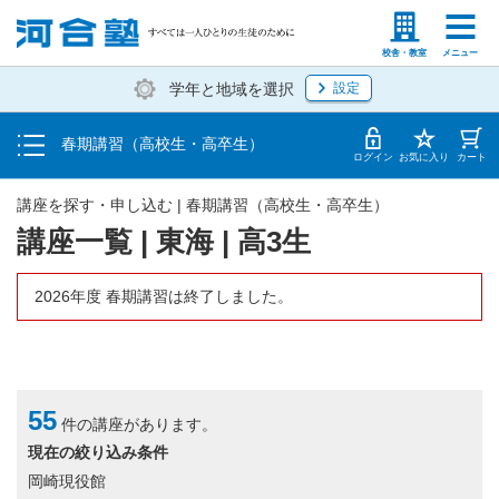
受講料・お申し込み方法
塾生の方
高等学校の先生
校舎・教室
メニュー
学年と地域を選択
設定
受講開始までの流れ
春期講習（高校生・高卒生）
校舎・教室一覧
ログイン
お気に入り
カート
講座を探す・申し込む | 春期講習（高校生・高卒生）
講座一覧 | 東海 | 高3生
2026年度 春期講習は終了しました。
55
件の講座があります。
現在の絞り込み条件
岡崎現役館