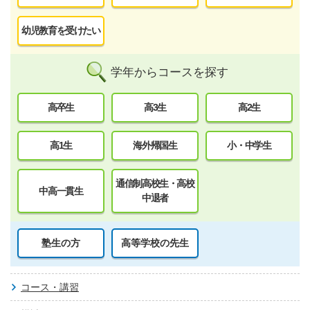
幼児教育を受けたい
学年からコースを探す
高卒生
高3生
高2生
高1生
海外帰国生
小・中学生
通信制高校生・高校
中高一貫生
中退者
塾生の方
高等学校の先生
コース・講習