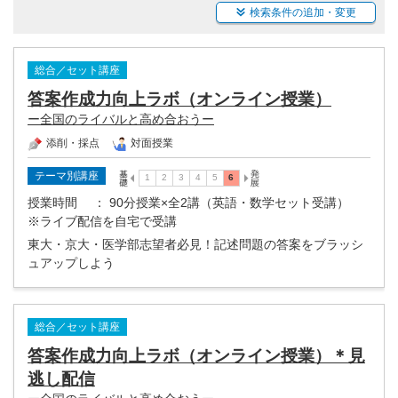
検索条件の追加・変更
総合／セット講座
答案作成力向上ラボ（オンライン授業）
ー全国のライバルと高め合おうー
添削・採点
対面授業
テーマ別講座
授業時間
： 90分授業×全2講（英語・数学セット受講）
※ライブ配信を自宅で受講
東大・京大・医学部志望者必見！記述問題の答案をブラッシ
ュアップしよう
総合／セット講座
答案作成力向上ラボ（オンライン授業）＊見
逃し配信