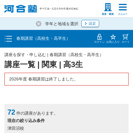
受講料・お申し込み方法
塾生の方
高等学校の先生
校舎・教室
メニュー
学年と地域を選択
設定
受講開始までの流れ
春期講習（高校生・高卒生）
校舎・教室一覧
ログイン
お気に入り
カート
講座を探す・申し込む | 春期講習（高校生・高卒生）
講座一覧 | 関東 | 高3生
2026年度 春期講習は終了しました。
72
件の講座があります。
現在の絞り込み条件
津田沼校