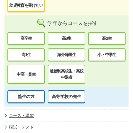
幼児教育を受けたい
学年からコースを探す
高卒生
高3生
高2生
高1生
海外帰国生
小・中学生
通信制高校生・高校
中高一貫生
中退者
塾生の方
高等学校の先生
コース・講習
模試・テスト