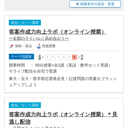
検索条件の追加・変更
総合／セット講座
答案作成力向上ラボ（オンライン授業）
ー全国のライバルと高め合おうー
添削・採点
対面授業
テーマ別講座
授業時間
： 90分授業×全2講（英語・数学セット受講）
※ライブ配信を自宅で受講
東大・京大・医学部志望者必見！記述問題の答案をブラッシ
ュアップしよう
総合／セット講座
答案作成力向上ラボ（オンライン授業）＊見
逃し配信