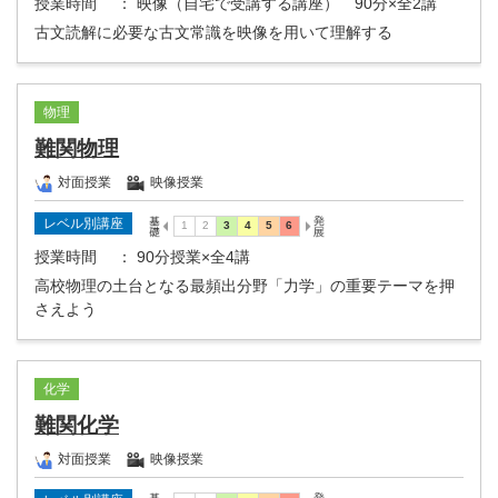
授業時間
： 映像（自宅で受講する講座） 90分×全2講
古文読解に必要な古文常識を映像を用いて理解する
物理
難関物理
対面授業
映像授業
レベル別講座
授業時間
： 90分授業×全4講
高校物理の土台となる最頻出分野「力学」の重要テーマを押
さえよう
化学
難関化学
対面授業
映像授業