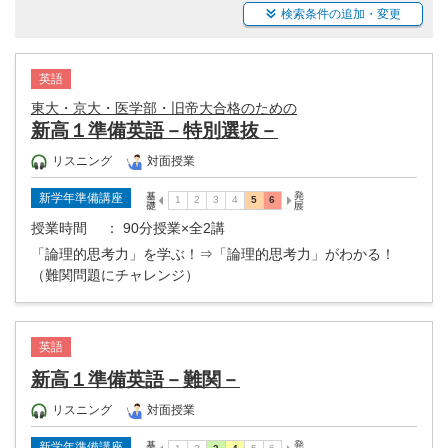
検索条件の追加・変更
英語
東大・京大・医学部・旧帝大合格のための
新高１準備英語－特別選抜－
リスニング
対面授業
新学年準備講座
授業時間
： 90分授業×全2講
「論理的思考力」を学ぶ！⇒「論理的思考力」がわかる！
（難関問題にチャレンジ）
英語
新高１準備英語－難関－
リスニング
対面授業
新学年準備講座