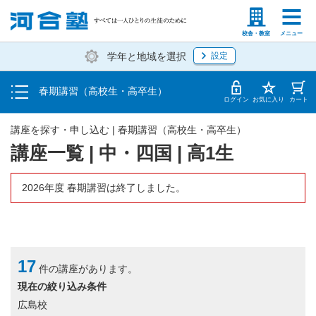
受講料・お申し込み方法
塾生の方
高等学校の先生
校舎・教室
メニュー
学年と地域を選択
設定
受講開始までの流れ
春期講習（高校生・高卒生）
校舎・教室一覧
ログイン
お気に入り
カート
講座を探す・申し込む | 春期講習（高校生・高卒生）
講座一覧 | 中・四国 | 高1生
2026年度 春期講習は終了しました。
17
件の講座があります。
現在の絞り込み条件
広島校