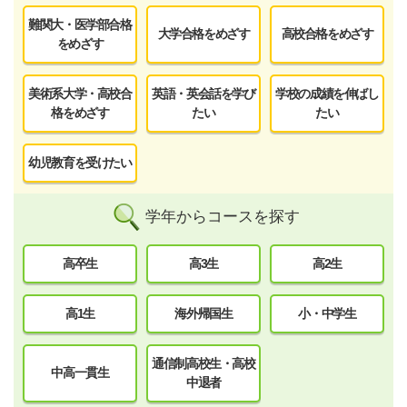
難関大・医学部合格
大学合格をめざす
高校合格をめざす
をめざす
美術系大学・高校合
英語・英会話を学び
学校の成績を伸ばし
格をめざす
たい
たい
幼児教育を受けたい
学年からコースを探す
高卒生
高3生
高2生
高1生
海外帰国生
小・中学生
通信制高校生・高校
中高一貫生
中退者