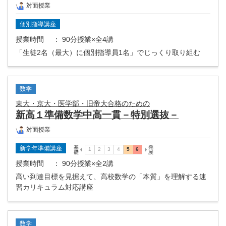
対面授業
個別指導講座
授業時間
： 90分授業×全4講
「生徒2名（最大）に個別指導員1名」でじっくり取り組む
数学
東大・京大・医学部・旧帝大合格のための
新高１準備数学中高一貫－特別選抜－
対面授業
新学年準備講座
授業時間
： 90分授業×全2講
高い到達目標を見据えて、高校数学の「本質」を理解する速
習カリキュラム対応講座
数学