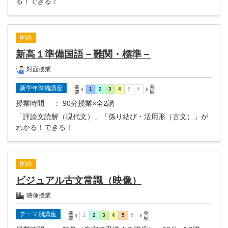
る！できる！
国語
新高１準備国語－難関・標準－
対面授業
新学年準備講座
授業時間
： 90分授業×全2講
「評論文読解（現代文）」「係り結び・活用形（古文）」が
わかる！できる！
国語
ビジュアル古文常識（映像）
映像授業
テーマ別講座