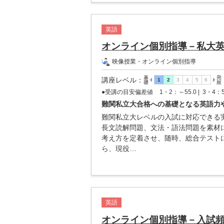
英語
オンライン個別指導－私大
映像授業・オンライン個別指導
講座レベル
：
●受講の目安偏差値
1・2：～55.0 |
3・4：5
難関私立大合格への基礎となる英語力
難関私立大レベルの入試に対応できる
長文読解問題、文法・語法問題を素材
考え方を定着させ、随時、総合テスト
ら、現役…
英語
オンライン個別指導－入試