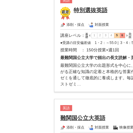
英語
特別選抜英語
添削・採点
対面授業
講座レベル
：
●受講の目安偏差値
1・2：～55.0 |
3・4：5
授業時間
： 150分授業×週1回
最難関国公立大学で頻出の長文読解・
最難関国公立大学の出題形式を中心に
がる正確な知識の定着と本格的な答案
ゼミを通して徹底的に養成します。毎
ストゼミ…
英語
難関国公立大英語
添削・採点
対面授業
映像授