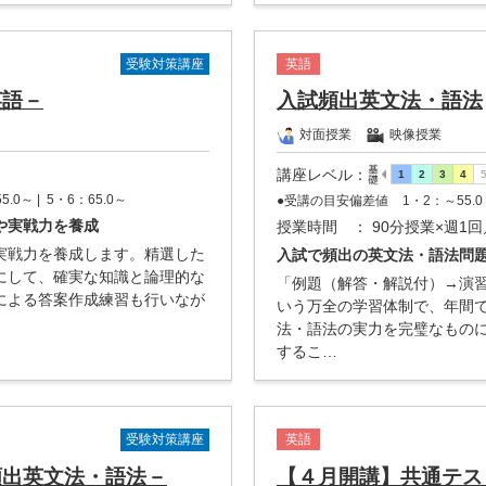
受験対策講座
英語
英語－
入試頻出英文法・語法
対面授業
映像授業
講座レベル
：
5.0～ |
5・6：65.0～
●受講の目安偏差値
1・2：～55.0 
や実戦力を養成
授業時間
： 90分授業×週1回
実戦力を養成します。精選した
入試で頻出の英文法・語法問
にして、確実な知識と論理的な
「例題（解答・解説付）→演
による答案作成練習も行いなが
いう万全の学習体制で、年間で
法・語法の実力を完璧なもの
するこ…
受験対策講座
英語
頻出英文法・語法－
【４月開講】共通テス