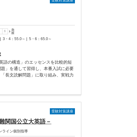
受験対策講座
|
3・4：55.0～ |
5・6：65.0～
成
「英語の構造」のエッセンスを比較的短
問題」を通して習得し、本番入試に必要
、「長文読解問題」に取り組み、実戦力
受験対策講座
難関国公立大英語－
ンライン個別指導