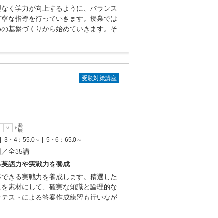
理なく学力が向上するように、バランス
丁寧な指導を行っていきます。授業では
めの基盤づくりから始めていきます。そ
受験対策講座
|
3・4：55.0～ |
5・6：65.0～
回／全35講
る英語力や実戦力を養成
応できる実戦力を養成します。精選した
題を素材にして、確実な知識と論理的な
合テストによる答案作成練習も行いなが