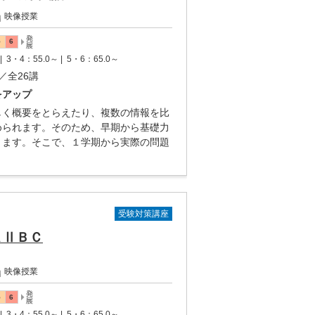
映像授業
|
3・4：55.0～ |
5・6：65.0～
／全26講
をアップ
しく概要をとらえたり、複数の情報を比
められます。そのため、早期から基礎力
ります。そこで、１学期から実際の問題
受験対策講座
ＡⅡＢＣ
映像授業
|
3・4：55.0～ |
5・6：65.0～