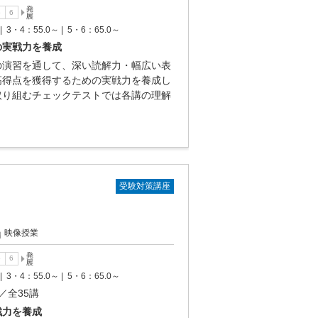
|
3・4：55.0～ |
5・6：65.0～
の実戦力を養成
の演習を通して、深い読解力・幅広い表
高得点を獲得するための実戦力を養成し
取り組むチェックテストでは各講の理解
受験対策講座
映像授業
|
3・4：55.0～ |
5・6：65.0～
／全35講
戦力を養成