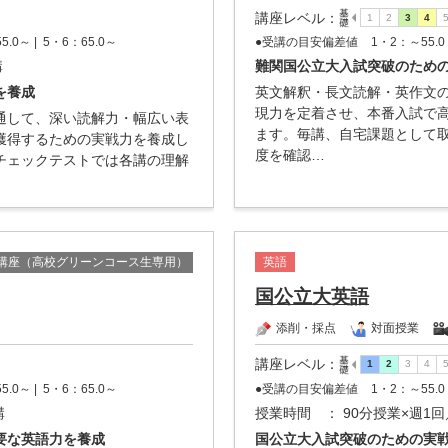
講座レベル
：
5.0～ |
5・6：65.0～
●受講の目安偏差値
1・2：～55.0 
講
難関国公立大入試突破のため
を養成
英文解釈・長文読解・英作文
現力を定着させ、本番入試で
通して、深い読解力・幅広い表
ます。毎講、自宅課題として
獲得するための実戦力を養成し
度を確認…
チェックテストでは各講の理解
講座（高校グリーンコース生専用）
英語
国公立大英語
添削・採点
対面授業
講座レベル
：
5.0～ |
5・6：65.0～
●受講の目安偏差値
1・2：～55.0 
講
授業時間
： 90分授業×週1回
要な英語力を養成
国公立大入試突破のための実