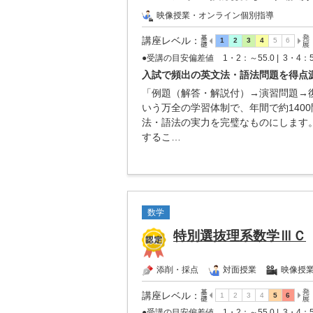
映像授業・オンライン個別指導
講座レベル
：
●受講の目安偏差値
1・2：～55.0 |
3・4：5
入試で頻出の英文法・語法問題を得点
「例題（解答・解説付）→演習問題→
いう万全の学習体制で、年間で約140
法・語法の実力を完璧なものにします
するこ…
数学
特別選抜理系数学ⅢＣ
添削・採点
対面授業
映像授
講座レベル
：
●受講の目安偏差値
1・2：～55.0 |
3・4：5