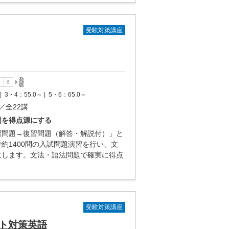
受験対策講座
|
3・4：55.0～ |
5・6：65.0～
／全22講
題を得点源にする
習問題→復習問題（解答・解説付）」と
約1400問の入試問題演習を行い、文
にします。文法・語法問題で確実に得点
受験対策講座
ト対策英語