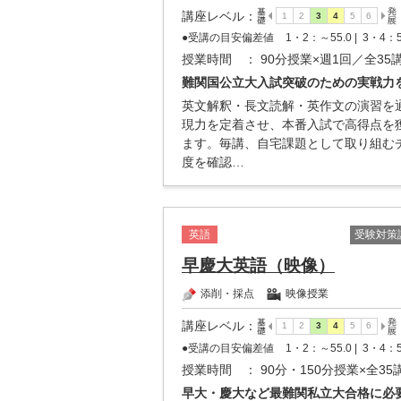
講座レベル
：
●受講の目安偏差値
1・2：～55.0 |
3・4：5
授業時間
： 90分授業×週1回／全35
難関国公立大入試突破のための実戦力
英文解釈・長文読解・英作文の演習を
現力を定着させ、本番入試で高得点を
ます。毎講、自宅課題として取り組む
度を確認…
英語
受験対策
早慶大英語（映像）
添削・採点
映像授業
講座レベル
：
●受講の目安偏差値
1・2：～55.0 |
3・4：5
授業時間
： 90分・150分授業×全35
早大・慶大など最難関私立大合格に必