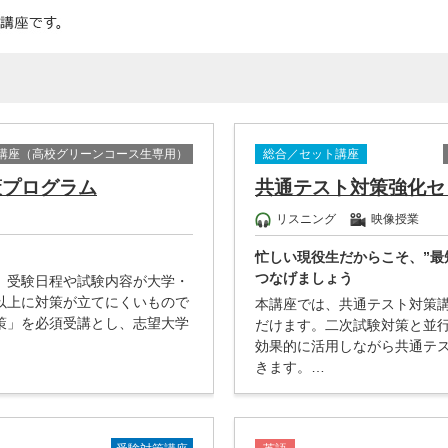
講座（高校グリーンコース生専用）
総合／セット講座
策プログラム
共通テスト対策強化セ
リスニング
映像授業
忙しい現役生だからこそ、”最
つなげましょう
、受験日程や試験内容が大学・
以上に対策が立てにくいもので
本講座では、共通テスト対策
策」を必須受講とし、志望大学
だけます。二次試験対策と並
効果的に活用しながら共通テ
きます。…