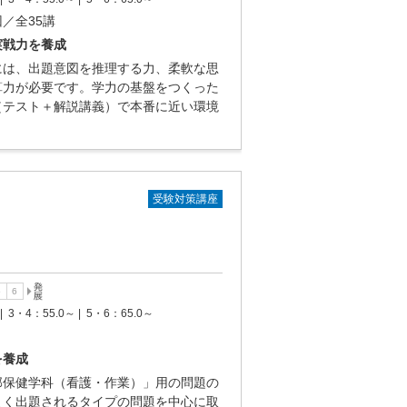
回／全35講
実戦力を養成
には、出題意図を推理する力、柔軟な思
算力が必要です。学力の基盤をつくった
（テスト＋解説講義）で本番に近い環境
受験対策講座
|
3・4：55.0～ |
5・6：65.0～
を養成
部保健学科（看護・作業）」用の問題の
よく出題されるタイプの問題を中心に取