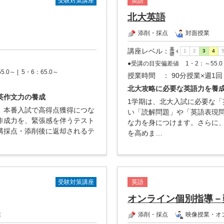
受験対策講座
英語
北大英語
添削・採点
対面授業
講座レベル
：
●受講の目安偏差値
1・2：～55.0 
5.0～ |
5・6：65.0～
授業時間
： 90分授業×週1回
北大攻略に必要な英語力を養
英作文力の養成
1学期は、北大入試に必要な
、本番入試で高得点獲得につな
い「読解問題」や「英語表現
作成力を、緊張感を伴うテスト
な力を身につけます。さらに
講採点・添削後に返却されるテ
を高めま…
受験対策講座
英語
オンライン個別指導－
業
添削・採点
映像授業・オ