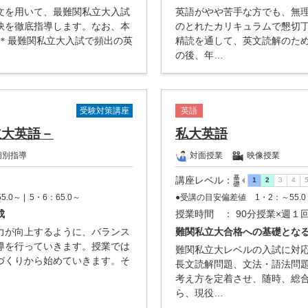
文を用いて、最難関私立大入試
英語がやや苦手な方でも、無
訣を徹底指導します。なお、本
のとれたカリキュラムで懇切
 ＊最難関私立大入試で頻出の英
精読を通して、英文読解のた
の後、年…
受験対策講座
英語
立大英語－
私大英語
個別指導
対面授業
映像授業
講座レベル
：
5.0～ |
5・6：65.0～
●受講の目安偏差値
1・2：～55.0 
成
授業時間
： 90分授業×週１
力が向上するように、バランス
難関私立大合格への基礎とな
導を行っていきます。授業では
難関私立大レベルの入試に対
づくりから始めていきます。そ
長文読解問題、文法・語法問
考え方を定着させ、随時、総
ら、現役…