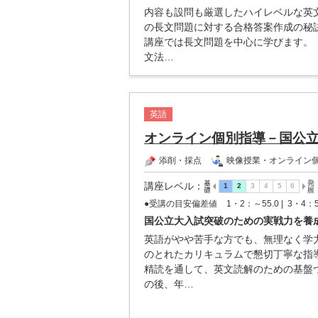
内容も設問も厳選したハイレベルな英
の長文問題に対する合格答案作成の秘
講座では長文問題を中心に学びます。
文法…
英語
オンライン個別指導－国公
添削・採点
映像授業・オンライン
講座レベル
：
●受講の目安偏差値
1・2：～55.0 |
3・4：5
国公立大入試突破のための実戦力を養
英語がやや苦手な方でも、無理なく学
のとれたカリキュラムで懇切丁寧な指
精読を通して、英文読解のための基盤
の後、年…