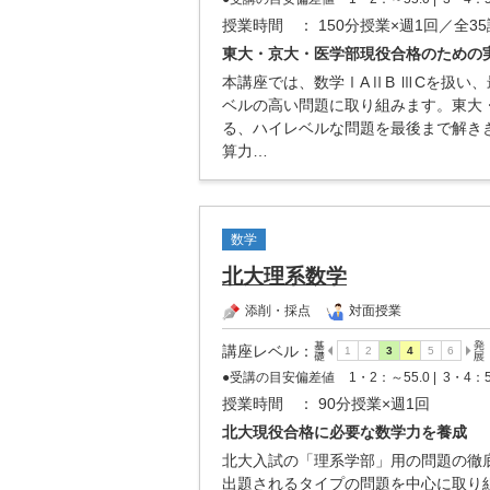
授業時間
： 150分授業×週1回／全3
東大・京大・医学部現役合格のための
本講座では、数学ⅠAⅡB ⅢCを扱い
ベルの高い問題に取り組みます。東大
る、ハイレベルな問題を最後まで解き
算力…
数学
北大理系数学
添削・採点
対面授業
講座レベル
：
●受講の目安偏差値
1・2：～55.0 |
3・4：5
授業時間
： 90分授業×週1回
北大現役合格に必要な数学力を養成
北大入試の「理系学部」用の問題の徹
出題されるタイプの問題を中心に取り