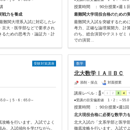
5講
授業時間
： 90分授業×週１
実戦力を養成
最難関大学現役合格のための
、最難関大理系入試に対応したレ
最難関大入試を突破するため
・京大・医学部などで要求され
考力、正確な論理展開力、計
きるための思考力・論証力・計
のち、総合演習やテストゼミ
での演習…
受験対策講座
数学
北大数学ⅠＡⅡＢＣ
添削・採点
対面授業
講座レベル
：
5.0～ |
5・6：65.0～
●受講の目安偏差値
1・2：～55.0 
授業時間
： 90分授業×週1回
北大現役合格に必要な数学力
底攻略を行います。入試でよく
北大入試の「文系学部と医学
組み、入試傾向を学びながら、
徹底攻略を行います。入試で