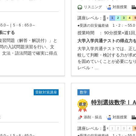
リスニング
対面授業
講座レベル
：
5.0～ |
5・6：65.0～
●受講の目安偏差値
1・2：～55.0 
源にする
授業時間
： 90分授業×週1回
復習問題（解答・解説付）」と
大学入学共通テストの得点力
0問の入試問題演習を行い、文
大学入学共通テストでは、正
。文法・語法問題で確実に得点
較して判断・検討する力が求
を固めていくことが必要にな
レベル・…
受験対策講座
数学
特別選抜数学Ⅰ
業
添削・採点
対面授業
講座レベル
：
5.0～ |
5・6：65.0～
●受講の目安偏差値
1・2：～55.0 