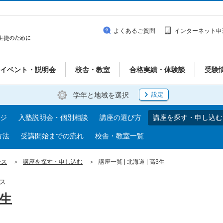
よくあるご質問
インターネット申
イベント・説明会
校舎・教室
合格実績・体験談
受験
学年と地域を選択
設定
ジ
入塾説明会・個別相談
講座の選び方
講座を探す・申し込む
方法
受講開始までの流れ
校舎・教室一覧
ース
講座を探す・申し込む
講座一覧 | 北海道 | 高3生
ス
3生