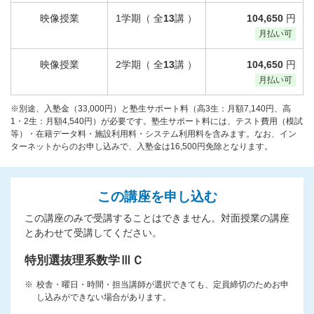
映像授業
1学期（ 全
13
講 ）
104,650
円
月払い可
映像授業
2学期（ 全
13
講 ）
104,650
円
月払い可
※別途、入塾金（33,000円）と塾生サポート料（高3生：月額7,140円、高
1・2生：月額4,540円）が必要です。塾生サポート料には、テスト費用（模試
等）・在籍データ料・施設利用料・システム利用料を含みます。なお、イン
ターネットからのお申し込みで、入塾金は16,500円免除となります。
この講座を申し込む
この講座のみで受講することはできません。対面授業の講座
とあわせて受講してください。
特別選抜理系数学ⅢＣ
校舎・曜日・時間・担当講師が選択できても、定員締切のためお申
し込みができない場合があります。