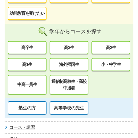
幼児教育を受けたい
学年からコースを探す
高卒生
高3生
高2生
高1生
海外帰国生
小・中学生
通信制高校生・高校
中高一貫生
中退者
塾生の方
高等学校の先生
コース・講習