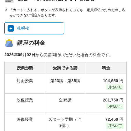
「カートに入れる」ボタンが表示されていても、定員締切のためお申し込
みができない場合があります。
札幌校
講座の料金
2026年09月02日
から受講開始いただいた場合の料金です。
授業形態
受講できる講
料金
対面授業
第
23
講～第
35
講
104,650
円
月払い可
映像授業
全
35
講
281,750
円
月払い可
映像授業
スタート学期（ 全
72,450
円
9
講 ）
月払い可