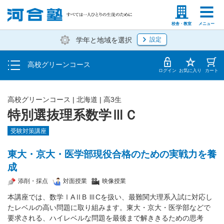
学費の仕組み・支払方法
塾生の方
高等学校の先生
校舎・教室
メニュー
学年と地域を選択
設定
受講開始までの流れ
高校グリーンコース
校舎・教室一覧
ログイン
お気に入り
カート
高校グリーンコース | 北海道 | 高3生
特別選抜理系数学ⅢＣ
受験対策講座
東大・京大・医学部現役合格のための実戦力を養
成
添削・採点
対面授業
映像授業
本講座では、数学ⅠAⅡB ⅢCを扱い、最難関大理系入試に対応し
たレベルの高い問題に取り組みます。東大・京大・医学部などで
要求される、ハイレベルな問題を最後まで解ききるための思考