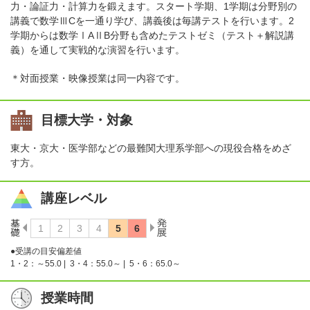
力・論証力・計算力を鍛えます。スタート学期、1学期は分野別の
講義で数学ⅢCを一通り学び、講義後は毎講テストを行います。2
学期からは数学ⅠAⅡB分野も含めたテストゼミ（テスト＋解説講
義）を通して実戦的な演習を行います。
＊対面授業・映像授業は同一内容です。
目標大学・対象
東大・京大・医学部などの最難関大理系学部への現役合格をめざ
す方。
講座レベル
●受講の目安偏差値
1・2：～55.0 |
3・4：55.0～ |
5・6：65.0～
授業時間