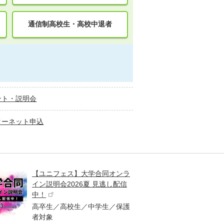
通信制高校生・高校中退者
ント・説明会
ターネット申込
【ユニフェス】大学合同オンラ
大学受
イン説明会2026夏 見逃し配信
ント
中！
高校生
高卒生／高校生／中学生／保護
「栄冠
者対象
報が満