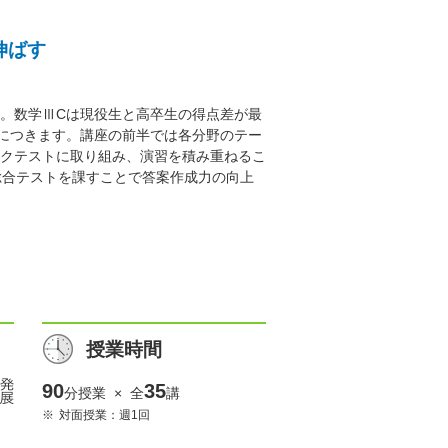
伸ばす
。数学ⅢCは現役生と高卒生の得点差が最
につきます。講座の前半では各分野のテー
クテストに取り組み、演習を積み重ねるこ
総合テストを課すことで答案作成力の向上
授業時間
90
35
分授業 × 全
講
対面授業：週1回