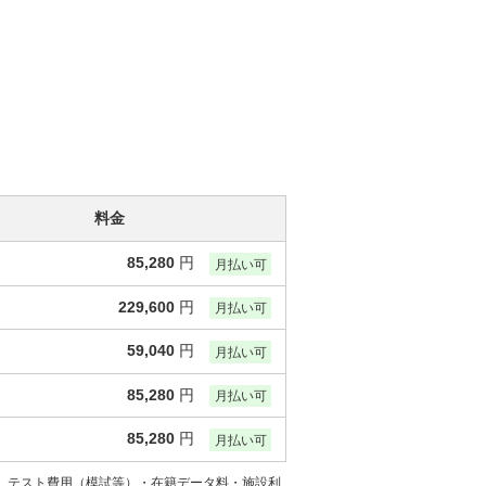
料金
85,280
円
月払い可
229,600
円
月払い可
59,040
円
月払い可
85,280
円
月払い可
85,280
円
月払い可
には、テスト費用（模試等）・在籍データ料・施設利