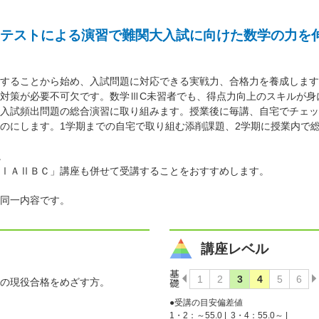
テストによる演習で難関大入試に向けた数学の力を
することから始め、入試問題に対応できる実戦力、合格力を養成します
対策が必要不可欠です。数学ⅢC未習者でも、得点力向上のスキルが身
入試頻出問題の総合演習に取り組みます。授業後に毎講、自宅でチェッ
のにします。1学期までの自宅で取り組む添削課題、2学期に授業内で
。
ⅠＡⅡＢＣ」講座も併せて受講することをおすすめします。
同一内容です。
講座レベル
の現役合格をめざす方。
●受講の目安偏差値
1・2：～55.0 |
3・4：55.0～ |