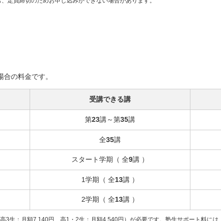
も、定員締切のためお申し込みができない場合があります。
場合の料金です。
受講できる講
第
23
講～第
35
講
全
35
講
スタート学期（ 全
9
講 ）
1学期（ 全
13
講 ）
2学期（ 全
13
講 ）
（高3生：月額7,140円、高1・2生：月額4,540円）が必要です。塾生サポート料