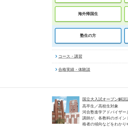
海外帰国生
塾生の方
コース・講習
合格実績・体験談
高一貫校 中学生テスト
国立大入試オープン解説
貫校の中3生対象
高卒生／高校生対象
模のテストを受験して、
河合塾進学アドバイザー
実力と伸ばすべき力を知
講師が、各教科のポイン
格者の傾向などをわかり