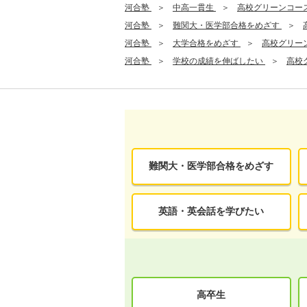
河合塾
中高一貫生
高校グリーンコー
河合塾
難関大・医学部合格をめざす
河合塾
大学合格をめざす
高校グリー
河合塾
学校の成績を伸ばしたい
高校
難関大・医学部合格をめざす
英語・英会話を学びたい
高卒生