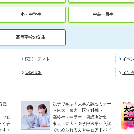
小・中学生
中高一貫生
高等学校の先生
模試・テスト
イベ
受験情報
イン
講義
親子で学ぶ！大学入試セミナー
～東大・京大・医学科編～
とプロ
高校生／中学生／保護者対象
トや合
東大・京大・医学部医学科入試
やすく
で求められる力や学習アドバイ