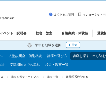
よくあるご質問
インターネット申
イベント・説明会
校舎・教室
合格実績・体験談
受験
学年と地域を選択
設定
ジ
入塾説明会・個別相談
講座の選び方
講座を探す・申し込む
方法
受講開始までの流れ
校舎・教室一覧
ース
講座を探す・申し込む
講座一覧
難関理系数学ⅢＣ