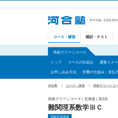
コース・講習
模試・テスト
高校グリーンコース
トップ
コースの仕組み
通塾イメー
お申し込み方法
学費の仕組み・支払
河合塾
コース・講習
高校グリーンコ
高校グリーンコース | 北海道 | 高3生
難関理系数学ⅢＣ
受験対策講座