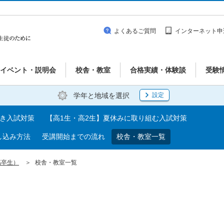
よくあるご質問
インターネット申
イベント・説明会
校舎・教室
合格実績・体験談
受験
学年と地域を選択
設定
べき入試対策
【高1生・高2生】夏休みに取り組む入試対策
し込み方法
受講開始までの流れ
校舎・教室一覧
高卒生）
校舎・教室一覧