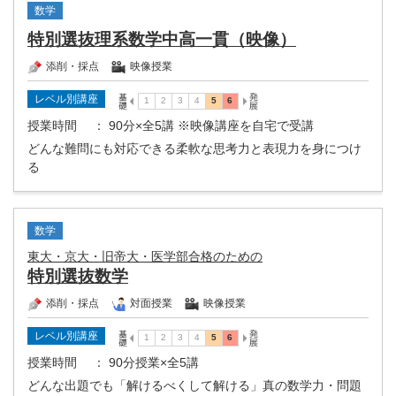
数学
特別選抜理系数学中高一貫（映像）
添削・採点
映像授業
レベル別講座
授業時間
： 90分×全5講 ※映像講座を自宅で受講
どんな難問にも対応できる柔軟な思考力と表現力を身につけ
る
数学
東大・京大・旧帝大・医学部合格のための
特別選抜数学
添削・採点
対面授業
映像授業
レベル別講座
授業時間
： 90分授業×全5講
どんな出題でも「解けるべくして解ける」真の数学力・問題