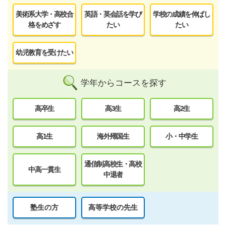
美術系大学・高校合
英語・英会話を学び
学校の成績を伸ばし
格をめざす
たい
たい
幼児教育を受けたい
学年からコースを探す
高卒生
高3生
高2生
高1生
海外帰国生
小・中学生
通信制高校生・高校
中高一貫生
中退者
塾生の方
高等学校の先生