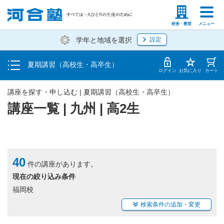
受講料・お申し込み方法
塾生の方
高等学校の先生
校舎・教室
メニュー
学年と地域を選択
設定
受講開始までの流れ
夏期講習（高校生・高卒生）
校舎・教室一覧
ログイン
お気に入り
カート
講座を探す・申し込む | 夏期講習（高校生・高卒生）
講座一覧 | 九州 | 高2生
40
件の講座があります。
現在の絞り込み条件
福岡校
検索条件の追加・変更