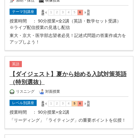
添削・採点
映像授業
テーマ別講座
授業時間
： 90分授業×全2講（英語・数学セット受講）
※ライブ配信授業の見逃し配信
東大・京大・医学部志望者必見！記述式問題の答案作成力を
アップしよう！
英語
【ダイジェスト】夏から始める入試対策英語
（特別選抜）
リスニング
対面授業
レベル別講座
授業時間
： 90分授業×全2講
「リーディング」「ライティング」の重要ポイントを伝授！