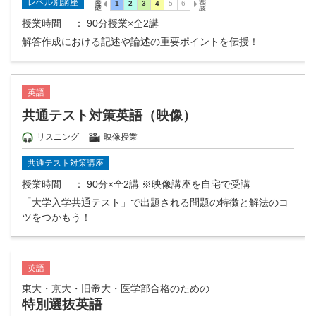
レベル別講座
授業時間
： 90分授業×全2講
解答作成における記述や論述の重要ポイントを伝授！
英語
共通テスト対策英語（映像）
リスニング
映像授業
共通テスト対策講座
授業時間
： 90分×全2講 ※映像講座を自宅で受講
「大学入学共通テスト」で出題される問題の特徴と解法のコ
ツをつかもう！
英語
東大・京大・旧帝大・医学部合格のための
特別選抜英語