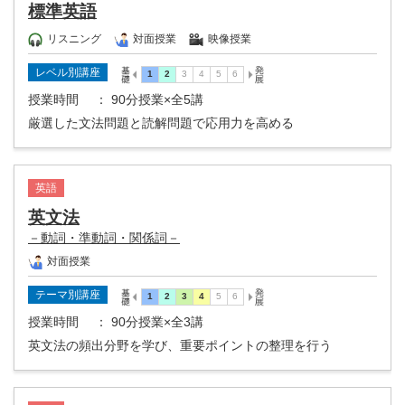
標準英語
リスニング
対面授業
映像授業
レベル別講座
授業時間
： 90分授業×全5講
厳選した文法問題と読解問題で応用力を高める
英語
英文法
－動詞・準動詞・関係詞－
対面授業
テーマ別講座
授業時間
： 90分授業×全3講
英文法の頻出分野を学び、重要ポイントの整理を行う