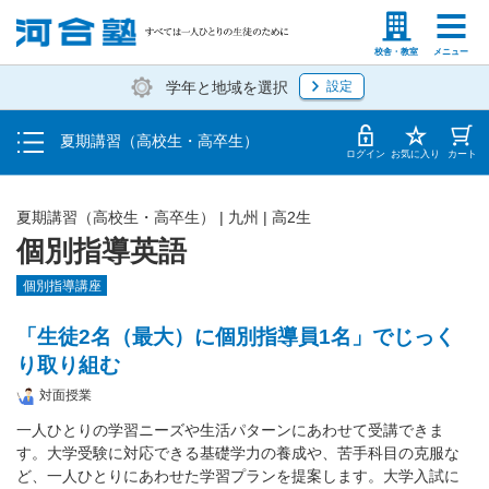
受講料・お申し込み方法
塾生の方
高等学校の先生
校舎・教室
メニュー
学年と地域を選択
設定
受講開始までの流れ
夏期講習（高校生・高卒生）
校舎・教室一覧
ログイン
お気に入り
カート
夏期講習（高校生・高卒生）
|
九州
|
高2生
個別指導英語
個別指導講座
「生徒2名（最大）に個別指導員1名」でじっく
り取り組む
対面授業
一人ひとりの学習ニーズや生活パターンにあわせて受講できま
す。大学受験に対応できる基礎学力の養成や、苦手科目の克服な
ど、一人ひとりにあわせた学習プランを提案します。大学入試に