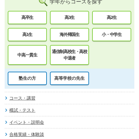
学年からコースを探す
高卒生
高3生
高2生
高1生
海外帰国生
小・中学生
通信制高校生・高校
中高一貫生
中退者
塾生の方
高等学校の先生
コース・講習
模試・テスト
イベント・説明会
合格実績・体験談