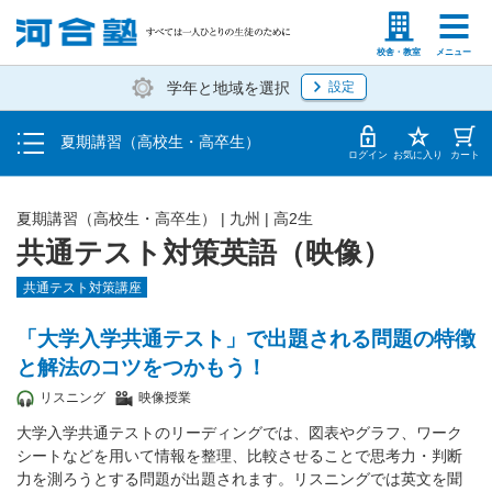
受講料・お申し込み方法
塾生の方
高等学校の先生
校舎・教室
メニュー
学年と地域を選択
設定
受講開始までの流れ
夏期講習（高校生・高卒生）
校舎・教室一覧
ログイン
お気に入り
カート
夏期講習（高校生・高卒生）
|
九州
|
高2生
共通テスト対策英語（映像）
共通テスト対策講座
「大学入学共通テスト」で出題される問題の特徴
と解法のコツをつかもう！
リスニング
映像授業
大学入学共通テストのリーディングでは、図表やグラフ、ワーク
シートなどを用いて情報を整理、比較させることで思考力・判断
力を測ろうとする問題が出題されます。リスニングでは英文を聞