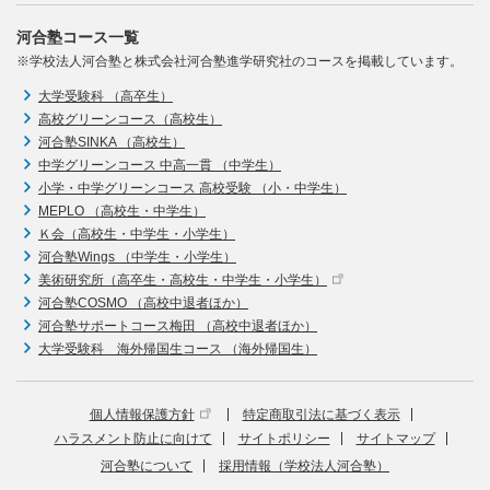
河合塾コース一覧
※学校法人河合塾と株式会社河合塾進学研究社のコースを掲載しています。
大学受験科 （高卒生）
高校グリーンコース（高校生）
河合塾SINKA （高校生）
中学グリーンコース 中高一貫 （中学生）
小学・中学グリーンコース 高校受験 （小・中学生）
MEPLO （高校生・中学生）
Ｋ会（高校生・中学生・小学生）
河合塾Wings （中学生・小学生）
美術研究所（高卒生・高校生・中学生・小学生）
河合塾COSMO （高校中退者ほか）
河合塾サポートコース梅田 （高校中退者ほか）
大学受験科 海外帰国生コース （海外帰国生）
個人情報保護方針
特定商取引法に基づく表示
ハラスメント防止に向けて
サイトポリシー
サイトマップ
河合塾について
採用情報（学校法人河合塾）