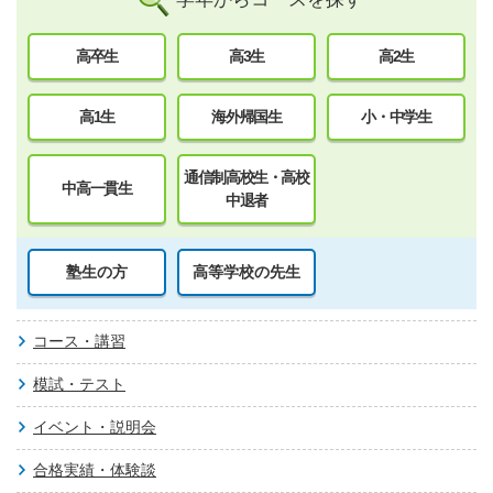
高卒生
高3生
高2生
高1生
海外帰国生
小・中学生
通信制高校生・高校
中高一貫生
中退者
塾生の方
高等学校の先生
コース・講習
模試・テスト
イベント・説明会
合格実績・体験談