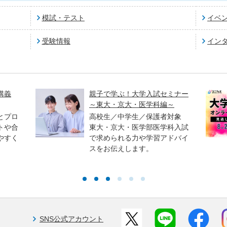
模試・テスト
イベ
受験情報
イン
講義
親子で学ぶ！大学入試セミナー
～東大・京大・医学科編～
とプロ
高校生／中学生／保護者対象
トや合
東大・京大・医学部医学科入試
やすく
で求められる力や学習アドバイ
スをお伝えします。
SNS公式アカウント