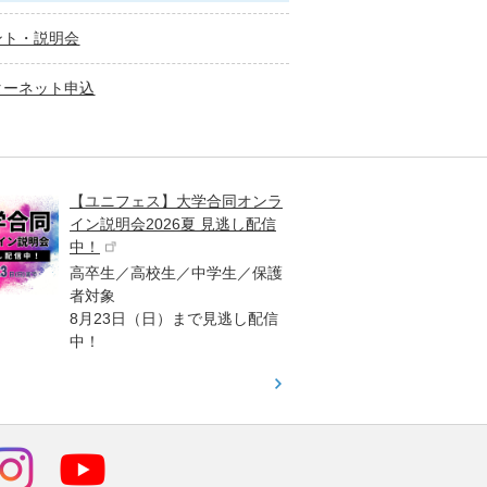
ント・説明会
ターネット申込
【ユニフェス】大学合同オンラ
大学受
イン説明会2026夏 見逃し配信
ント
中！
高校生
高卒生／高校生／中学生／保護
「栄冠
者対象
報が満
8月23日（日）まで見逃し配信
題集を
中！
す！