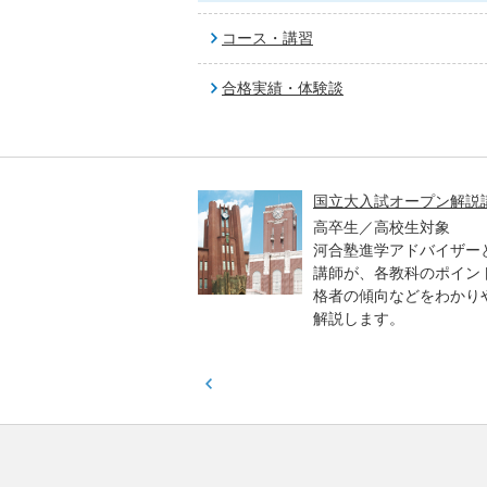
コース・講習
合格実績・体験談
高一貫校 中学生テスト
国立大入試オープン解説
貫校の中3生対象
高卒生／高校生対象
模のテストを受験して、
河合塾進学アドバイザー
実力と伸ばすべき力を知
講師が、各教科のポイン
格者の傾向などをわかり
解説します。