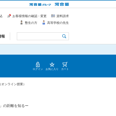
込
お客様情報の確認・変更
資料請求
塾生の方
高等学校の先生
情報
ログイン
お気に入り
カート
（オンライン授業）
」の距離を知るー