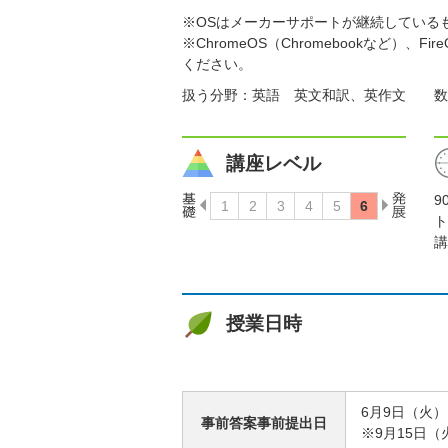
※OSはメーカーサポートが継続している
※ChromeOS（Chromebookなど
ください。
扱う分野：英語 英文和訳、英作文 数
講座レベル
9
ト
講
授業日時
6月9日（火）
事前答案事前提出日
※9月15日