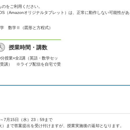
ものをご利用ください。
）、FireOS（Amazonオリジナルタブレット）は、正常に動作しない可
学 数学Ⅱ（図形と方程式）
授業時間・講数
0分授業×全2講（英語・数学セッ
受講） ※ライブ配信を自宅で受
～7月15日（水）23：59まで
（火）まで答案提出を受け付けますが、授業実施後の返却となります。