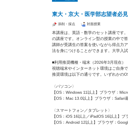
東大・京大・医学部志望者必見
添削・採点
対面授業
本講座は、英語・数学のセット講座です。
の講座です。オンライン型の授業の中で答
講師が受講生の答案を使いながら得点力ア
法を身につけることができます。大学入試
■利用推奨機種・端末（2026年3月現在）
視聴端末やインターネット環境はご自身で
推奨環境は以下の通りです。いずれかのO
〈パソコン〉
【OS：Windows 11以上】ブラウザ：Micros
【OS：Mac 13.0以上】ブラウザ：Safari
〈スマートフォン／タブレット〉
【OS：iOS 16以上／iPadOS 16以上】ブ
【OS：Android 12以上】ブラウザ：Googl