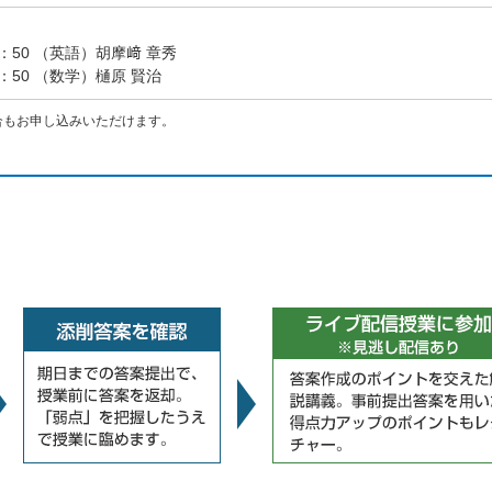
18：50 （英語）胡摩﨑 章秀
20：50 （数学）樋原 賢治
合もお申し込みいただけます。