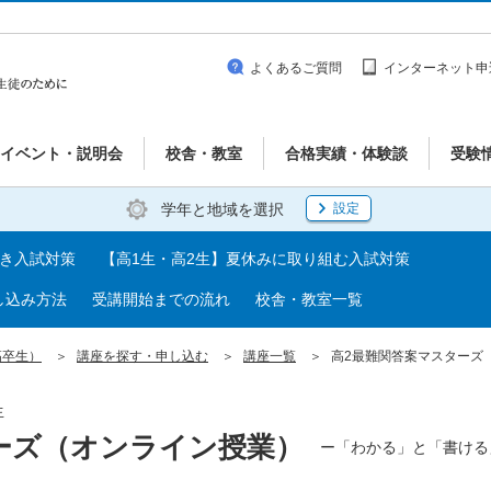
よくあるご質問
インターネット申
イベント・説明会
校舎・教室
合格実績・体験談
受験
学年と地域を選択
設定
べき入試対策
【高1生・高2生】夏休みに取り組む入試対策
し込み方法
受講開始までの流れ
校舎・教室一覧
高卒生）
講座を探す・申し込む
講座一覧
高2最難関答案マスターズ
生
ーズ（オンライン授業）
ー「わかる」と「書ける