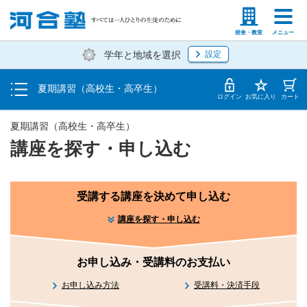
受講料・お申し込み方法
塾生の方
高等学校の先生
校舎・教室
メニュー
学年と地域を選択
設定
受講開始までの流れ
夏期講習（高校生・高卒生）
校舎・教室一覧
ログイン
お気に入り
カート
夏期講習（高校生・高卒生）
講座を探す・申し込む
受講する講座を決めて申し込む
講座を探す・申し込む
お申し込み・受講料のお支払い
お申し込み方法
受講料・決済手段