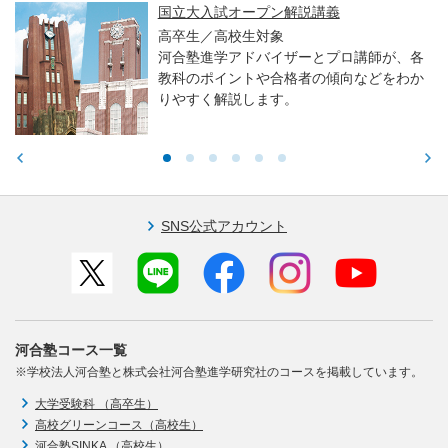
国立大入試オープン解説講義
高卒生／高校生対象
河合塾進学アドバイザーとプロ講師が、各
教科のポイントや合格者の傾向などをわか
りやすく解説します。
SNS公式アカウント
河合塾コース一覧
※学校法人河合塾と株式会社河合塾進学研究社のコースを掲載しています。
大学受験科 （高卒生）
高校グリーンコース（高校生）
河合塾SINKA （高校生）