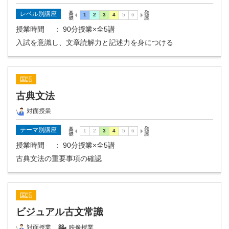
レベル別講座
授業時間
： 90分授業×全5講
入試を意識し、文章読解力と記述力を身につける
国語
古典文法
対面授業
テーマ別講座
授業時間
： 90分授業×全5講
古典文法の重要事項の確認
国語
ビジュアル古文常識
対面授業
映像授業