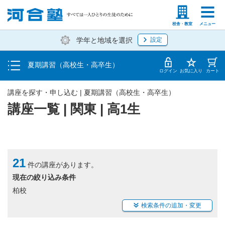
受講料・お申し込み方法
塾生の方
高等学校の先生
校舎・教室
メニュー
学年と地域を選択
設定
受講開始までの流れ
夏期講習（高校生・高卒生）
校舎・教室一覧
ログイン
お気に入り
カート
講座を探す・申し込む | 夏期講習（高校生・高卒生）
講座一覧 | 関東 | 高1生
21
件の講座があります。
現在の絞り込み条件
柏校
検索条件の追加・変更