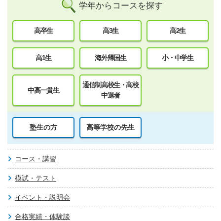
学年からコースを探す
高卒生
高3生
高2生
高1生
海外帰国生
小・中学生
通信制高校生・高校
中高一貫生
中退者
塾生の方
高等学校の先生
コース・講習
模試・テスト
イベント・説明会
合格実績・体験談