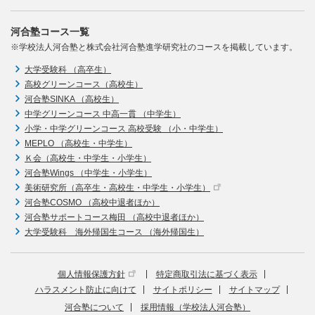
河合塾コース一覧
※学校法人河合塾と株式会社河合塾進学研究社のコースを掲載しています。
大学受験科 （高卒生）
高校グリーンコース（高校生）
河合塾SINKA （高校生）
中学グリーンコース 中高一貫 （中学生）
小学・中学グリーンコース 高校受験 （小・中学生）
MEPLO （高校生・中学生）
Ｋ会（高校生・中学生・小学生）
河合塾Wings （中学生・小学生）
美術研究所（高卒生・高校生・中学生・小学生）
河合塾COSMO （高校中退者ほか）
河合塾サポートコース梅田 （高校中退者ほか）
大学受験科 海外帰国生コース （海外帰国生）
個人情報保護方針
特定商取引法に基づく表示
ハラスメント防止に向けて
サイトポリシー
サイトマップ
河合塾について
採用情報（学校法人河合塾）