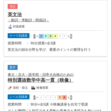
英語
英文法
－動詞・準動詞・関係詞－
対面授業
テーマ別講座
授業時間
： 90分授業×全3講
英文法の頻出分野を学び、重要ポイントの整理を行う
数学
東大・京大・医学部・旧帝大合格のための
特別選抜数学中高一貫（映像）
添削・採点
映像授業
レベル別講座
授業時間
： 90分×全5講 ※映像講座を自宅で受講
どんな難問にも対応できる柔軟な思考力と表現力を身につけ