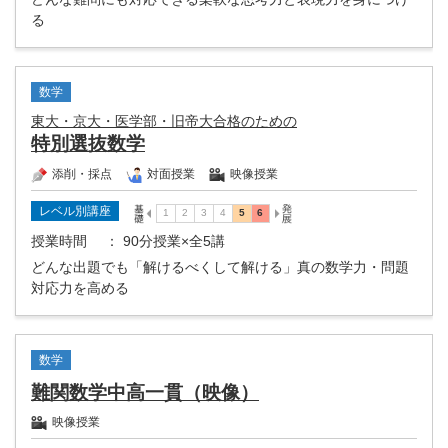
る
数学
東大・京大・医学部・旧帝大合格のための
特別選抜数学
添削・採点
対面授業
映像授業
レベル別講座
授業時間
： 90分授業×全5講
どんな出題でも「解けるべくして解ける」真の数学力・問題
対応力を高める
数学
難関数学中高一貫（映像）
映像授業