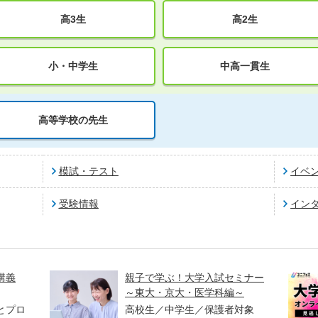
高3生
高2生
小・中学生
中高一貫生
高等学校の先生
模試・テスト
イベ
受験情報
イン
講義
親子で学ぶ！大学入試セミナー
～東大・京大・医学科編～
とプロ
高校生／中学生／保護者対象