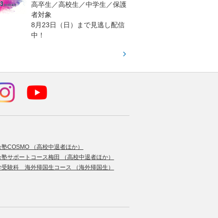
高卒生／高校生／中学生／保護
「栄冠
者対象
報が満
8月23日（日）まで見逃し配信
題集を
中！
す！
合塾COSMO （高校中退者ほか）
合塾サポートコース梅田 （高校中退者ほか）
学受験科 海外帰国生コース （海外帰国生）