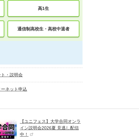
高1生
通信制高校生・高校中退者
ント・説明会
ターネット申込
【ユニフェス】大学合同オンラ
大学受
イン説明会2026夏 見逃し配信
ント
中！
高校生