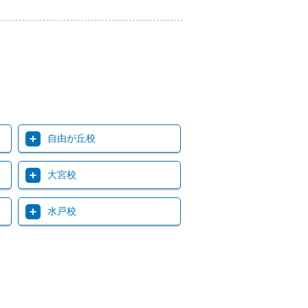
自由が丘校
大宮校
水戸校