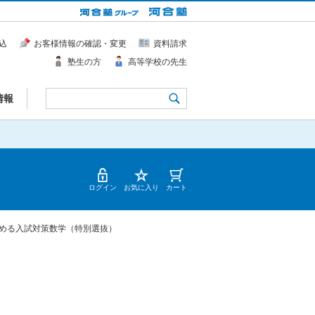
込
お客様情報の確認・変更
資料請求
塾生の方
高等学校の先生
情報
ログイン
お気に入り
カート
める入試対策数学（特別選抜）