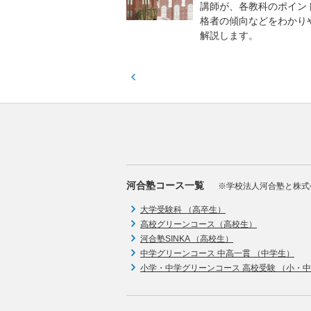
実力と伸ばすべき力を知
講師が、各教科のポイン
格者の傾向などをわかり
解説します。
河合塾コース一覧
※学校法人河合塾と株式
大学受験科 （高卒生）
高校グリーンコース（高校生）
河合塾SINKA （高校生）
中学グリーンコース 中高一貫 （中学生）
小学・中学グリーンコース 高校受験 （小・