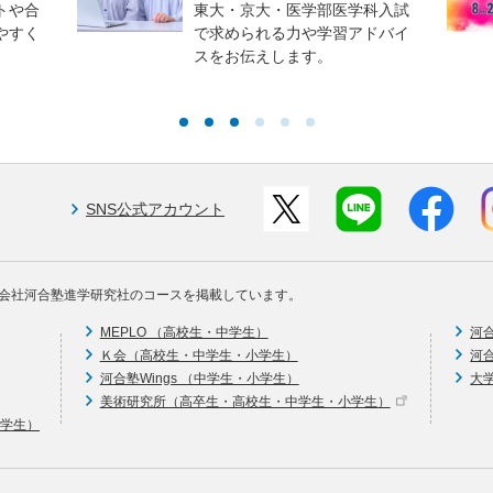
トや合
東大・京大・医学部医学科入試
やすく
で求められる力や学習アドバイ
スをお伝えします。
SNS公式アカウント
会社河合塾進学研究社のコースを掲載しています。
MEPLO （高校生・中学生）
河
Ｋ会（高校生・中学生・小学生）
河
河合塾Wings （中学生・小学生）
大
美術研究所（高卒生・高校生・中学生・小学生）
中学生）