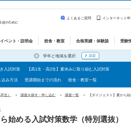
よくあるご質問
インターネット申
イベント・説明会
校舎・教室
合格実績・体験談
受験
学年と地域を選択
設定
べき入試対策
【高1生・高2生】夏休みに取り組む入試対策
し込み方法
受講開始までの流れ
校舎・教室一覧
高卒生）
講座を探す・申し込む
講座一覧
【ダイジェスト】夏から始
生
ら始める入試対策数学（特別選抜）