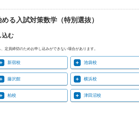
始める入試対策数学（特別選抜）
し込む
も、定員締切のためお申し込みができない場合があります。
新宿校
池袋校
藤沢館
横浜校
柏校
津田沼校