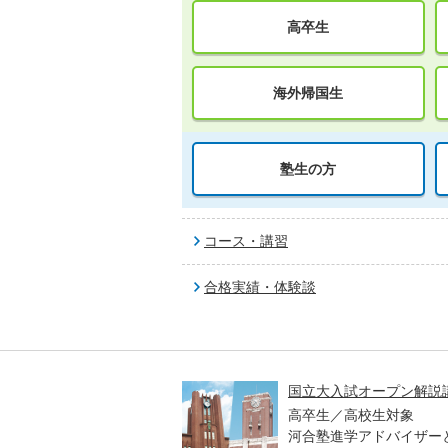
高卒生
海外帰国生
塾生の方
コース・講習
合格実績・体験談
高一貫校 中学生テスト
国立大入試オープン解説
貫校の中3生対象
高卒生／高校生対象
模のテストを受験して、
河合塾進学アドバイザー