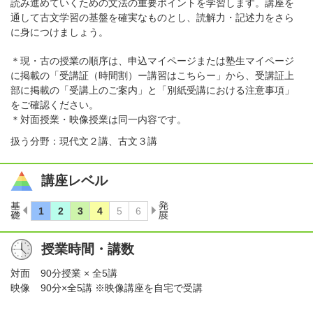
読み進めていくための文法の重要ポイントを学習します。講座を
通して古文学習の基盤を確実なものとし、読解力・記述力をさら
に身につけましょう。
＊現・古の授業の順序は、申込マイページまたは塾生マイページ
に掲載の「受講証（時間割）ー講習はこちらー」から、受講証上
部に掲載の「受講上のご案内」と「別紙受講における注意事項」
をご確認ください。
＊対面授業・映像授業は同一内容です。
扱う分野：現代文２講、古文３講
講座レベル
授業時間・講数
対面
90分授業 × 全5講
映像
90分×全5講 ※映像講座を自宅で受講