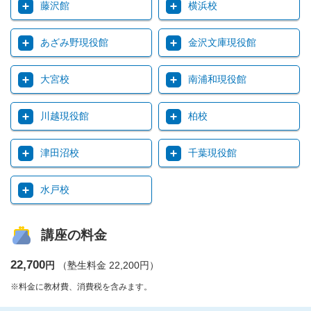
藤沢館
横浜校
あざみ野現役館
金沢文庫現役館
大宮校
南浦和現役館
川越現役館
柏校
津田沼校
千葉現役館
水戸校
講座の料金
22,700
円
（塾生料金 22,200円）
※料金に教材費、消費税を含みます。