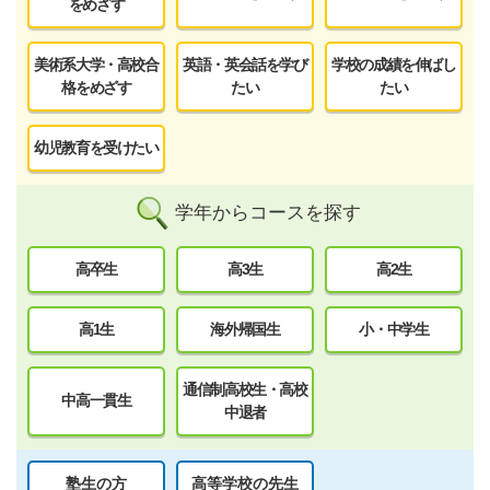
をめざす
美術系大学・高校合
英語・英会話を学び
学校の成績を伸ばし
格をめざす
たい
たい
幼児教育を受けたい
学年からコースを探す
高卒生
高3生
高2生
高1生
海外帰国生
小・中学生
通信制高校生・高校
中高一貫生
中退者
塾生の方
高等学校の先生