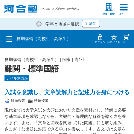
受講料・お申し込み方法
塾生の方
高等学校の先生
校舎・教室
メニュー
学年と地域を選択
設定
受講開始までの流れ
夏期講習（高校生・高卒生）
校舎・教室一覧
ログイン
お気に入り
カート
夏期講習（高校生・高卒生）
|
関東
|
高1生
難関・標準国語
レベル別講座
入試を意識し、文章読解力と記述力を身につける
対面授業
映像授業
現代文では大学入試を念頭においた文章を素材とし、読解に必要
な基本事項を確認しながら、客観的・論理的な解答を導く力を養
います。また、「文章と図表を関連づけた問題」にも取り組み、
さまざまな出題に対応できる学力を養成します。古文では文章を