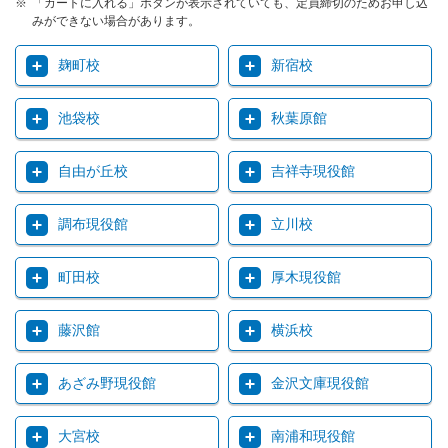
「カートに入れる」ボタンが表示されていても、定員締切のためお申し込
みができない場合があります。
麹町校
新宿校
池袋校
秋葉原館
自由が丘校
吉祥寺現役館
調布現役館
立川校
町田校
厚木現役館
藤沢館
横浜校
あざみ野現役館
金沢文庫現役館
大宮校
南浦和現役館