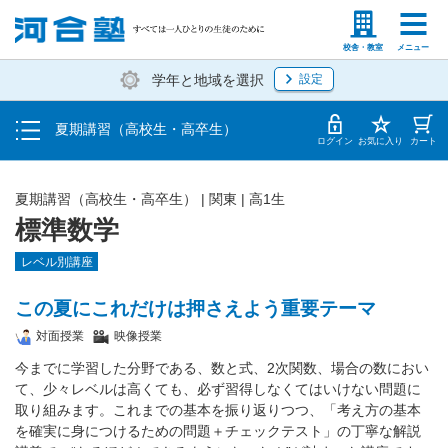
受講料・お申し込み方法
塾生の方
高等学校の先生
校舎・教室
メニュー
学年と地域を選択
設定
受講開始までの流れ
夏期講習（高校生・高卒生）
校舎・教室一覧
ログイン
お気に入り
カート
夏期講習（高校生・高卒生）
|
関東
|
高1生
標準数学
レベル別講座
この夏にこれだけは押さえよう重要テーマ
対面授業
映像授業
今までに学習した分野である、数と式、2次関数、場合の数におい
て、少々レベルは高くても、必ず習得しなくてはいけない問題に
取り組みます。これまでの基本を振り返りつつ、「考え方の基本
を確実に身につけるための問題＋チェックテスト」の丁寧な解説