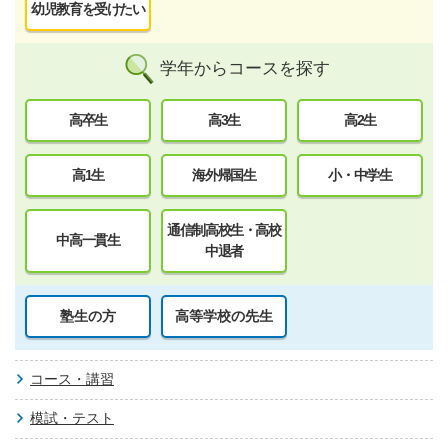
幼児教育を受けたい
学年からコースを探す
高卒生
高3生
高2生
高1生
海外帰国生
小・中学生
通信制高校生・高校
中高一貫生
中退者
塾生の方
高等学校の先生
コース・講習
模試・テスト