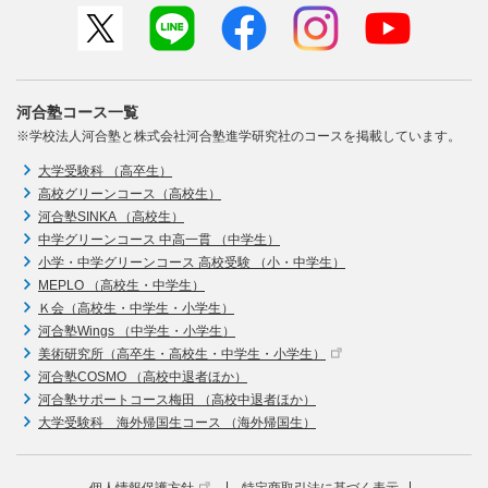
河合塾コース一覧
※学校法人河合塾と株式会社河合塾進学研究社のコースを掲載しています。
大学受験科 （高卒生）
高校グリーンコース（高校生）
河合塾SINKA （高校生）
中学グリーンコース 中高一貫 （中学生）
小学・中学グリーンコース 高校受験 （小・中学生）
MEPLO （高校生・中学生）
Ｋ会（高校生・中学生・小学生）
河合塾Wings （中学生・小学生）
美術研究所（高卒生・高校生・中学生・小学生）
河合塾COSMO （高校中退者ほか）
河合塾サポートコース梅田 （高校中退者ほか）
大学受験科 海外帰国生コース （海外帰国生）
個人情報保護方針
特定商取引法に基づく表示