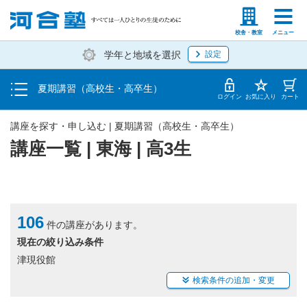
受講料・お申し込み方法
塾生の方
高等学校の先生
校舎・教室
メニュー
学年と地域を選択
設定
受講開始までの流れ
夏期講習（高校生・高卒生）
校舎・教室一覧
ログイン
お気に入り
カート
講座を探す・申し込む | 夏期講習（高校生・高卒生）
講座一覧 | 東海 | 高3生
106
件の講座があります。
現在の絞り込み条件
津現役館
検索条件の追加・変更