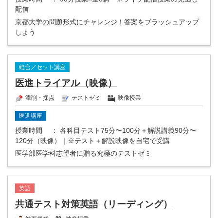
配信
京都大学の問題形式にチャレンジ！答案をブラッシュアップ
しよう
総合／セット講座
医進トライアル（映像）
添削・採点
テストゼミ
映像授業
医進講座
授業時間
： 各科目テスト75分〜100分＋解説講義90分〜
120分（映像）｜※テスト＋解説映像を自宅で受講
医学部医学科志望者に贈る究極のテストゼミ
英語
共通テスト対策英語（リーディング）