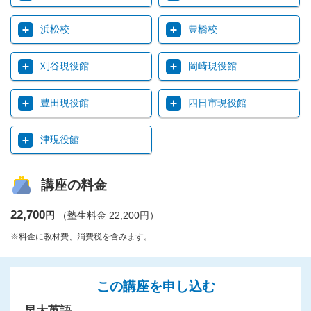
浜松校
豊橋校
刈谷現役館
岡崎現役館
豊田現役館
四日市現役館
津現役館
講座の料金
22,700
円
（塾生料金 22,200円）
※料金に教材費、消費税を含みます。
この講座を申し込む
早大英語