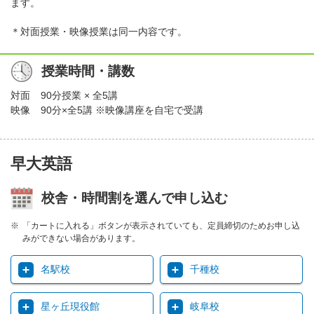
ます。
＊対面授業・映像授業は同一内容です。
授業時間・講数
対面
90分授業 × 全5講
映像
90分×全5講 ※映像講座を自宅で受講
早大英語
校舎・時間割を選んで申し込む
「カートに入れる」ボタンが表示されていても、定員締切のためお申し込
みができない場合があります。
名駅校
千種校
星ヶ丘現役館
岐阜校