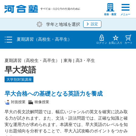
受講料・お申し込み方法
塾生の方
高等学校の先生
校舎・教室
メニュー
学年と地域を選択
設定
受講開始までの流れ
夏期講習（高校生・高卒生）
校舎・教室一覧
ログイン
お気に入り
カート
夏期講習（高校生・高卒生）
|
東海
|
高3・卒生
早大英語
大学別対策講座
早大合格への基礎となる英語力を養成
対面授業
映像授業
早大の長文読解問題では、幅広いジャンルの英文を確実に読み取
る力が試されます。また、文法・語法問題では、正確な知識と確
実な運用力が求められます。本講座では、早大英語のレベルを知
り出題傾向を分析することで、早大入試攻略のポイントをつかみ