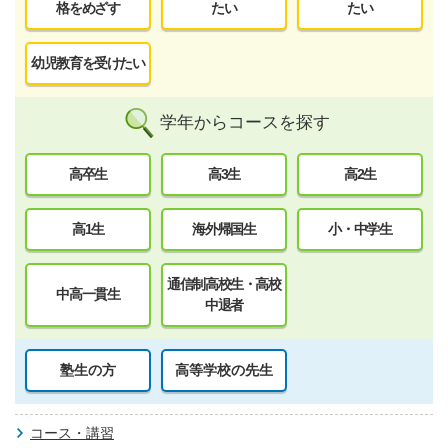
格をめざす
たい
たい
幼児教育を受けたい
学年からコースを探す
高卒生
高3生
高2生
高1生
海外帰国生
小・中学生
通信制高校生・高校
中高一貫生
中退者
塾生の方
高等学校の先生
コース・講習