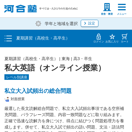
受講料・お申し込み方法
塾生の方
高等学校の先生
校舎・教室
メニュー
学年と地域を選択
設定
受講開始までの流れ
夏期講習（高校生・高卒生）
校舎・教室一覧
ログイン
お気に入り
カート
夏期講習（高校生・高卒生）
|
東海
|
高3・卒生
私大英語（オンライン授業）
レベル別講座
私立大入試頻出の総合問題
対面授業
厳選した長文読解総合問題で、私立大入試頻出事項である空所補
充問題、パラフレーズ問題、内容一致問題などに取り組みます。
正確で迅速な読解力を身につけ、得点に結びつく問題処理力を養
成します。併せて、私立大入試で頻出の語い問題、文法・語法問