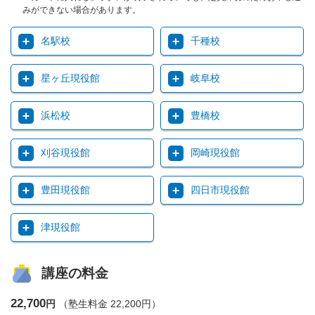
みができない場合があります。
名駅校
千種校
星ヶ丘現役館
岐阜校
浜松校
豊橋校
刈谷現役館
岡崎現役館
豊田現役館
四日市現役館
津現役館
講座の料金
22,700
円
（塾生料金 22,200円）