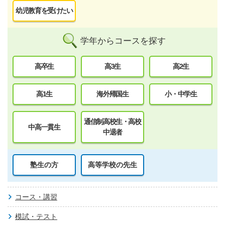
幼児教育を受けたい
学年からコースを探す
高卒生
高3生
高2生
高1生
海外帰国生
小・中学生
通信制高校生・高校
中高一貫生
中退者
塾生の方
高等学校の先生
コース・講習
模試・テスト