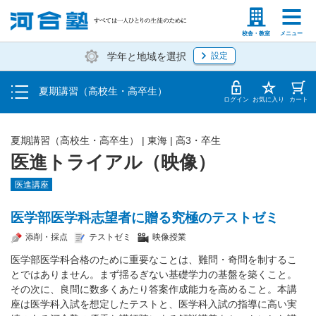
受講料・お申し込み方法
塾生の方
高等学校の先生
校舎・教室
メニュー
学年と地域を選択
設定
受講開始までの流れ
夏期講習（高校生・高卒生）
校舎・教室一覧
ログイン
お気に入り
カート
夏期講習（高校生・高卒生）
|
東海
|
高3・卒生
医進トライアル（映像）
医進講座
医学部医学科志望者に贈る究極のテストゼミ
添削・採点
テストゼミ
映像授業
医学部医学科合格のために重要なことは、難問・奇問を制するこ
とではありません。まず揺るぎない基礎学力の基盤を築くこと。
その次に、良問に数多くあたり答案作成能力を高めること。本講
座は医学科入試を想定したテストと、医学科入試の指導に高い実