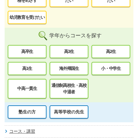
格をめざす
たい
たい
幼児教育を受けたい
学年からコースを探す
高卒生
高3生
高2生
高1生
海外帰国生
小・中学生
通信制高校生・高校
中高一貫生
中退者
塾生の方
高等学校の先生
コース・講習