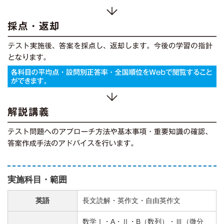
実施科目・範囲
英語
長文読解・英作文・自由英作文
数学Ⅰ・A・Ⅱ・B（数列）・Ⅲ（微分