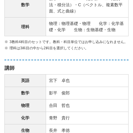
数学
法・積分法）・C（ベクトル、複素数平
面、式と曲線）
物理：物理基礎・物理 化学：化学基
理科
礎・化学 生物：生物基礎・生物
3教科4科目のセットです。教科・科目単位ではお申し込みになれません。
理科は3科目の中から2科目を選択してください。
講師
英語
宮下 卓也
数学
影平 俊郎
物理
合田 哲也
化学
青野 貴行
生物
長井 孝徳