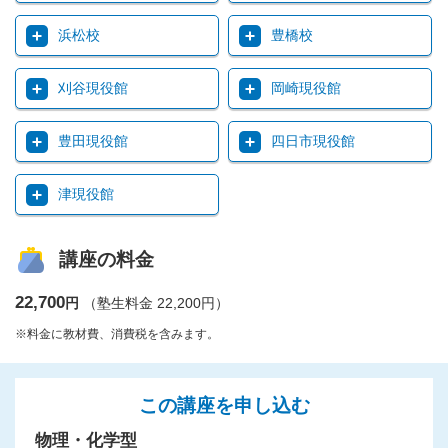
浜松校
豊橋校
刈谷現役館
岡崎現役館
豊田現役館
四日市現役館
津現役館
講座の料金
22,700
円
（塾生料金 22,200円）
※料金に教材費、消費税を含みます。
この講座を申し込む
物理・化学型