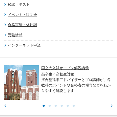
模試・テスト
イベント・説明会
合格実績・体験談
受験情報
インターネット申込
プン解説講義
親子で学ぶ！大
大・医学科編～
対象
バイザーとプロ講師が、各
高校生／中学生
や合格者の傾向などをわか
東大・京大・医
ます。
る力や学習アド