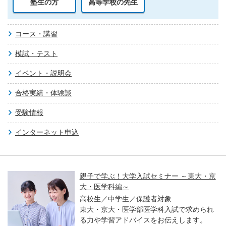
塾生の方
高等学校の先生
コース・講習
模試・テスト
イベント・説明会
合格実績・体験談
受験情報
インターネット申込
親子で学ぶ！大学入試セミナー ～東大・京
大・医学科編～
高校生／中学生／保護者対象
東大・京大・医学部医学科入試で求められ
る力や学習アドバイスをお伝えします。