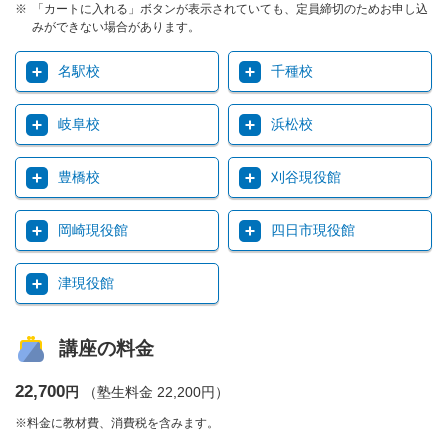
「カートに入れる」ボタンが表示されていても、定員締切のためお申し込
みができない場合があります。
名駅校
千種校
岐阜校
浜松校
豊橋校
刈谷現役館
岡崎現役館
四日市現役館
津現役館
講座の料金
22,700
円
（塾生料金 22,200円）
※料金に教材費、消費税を含みます。