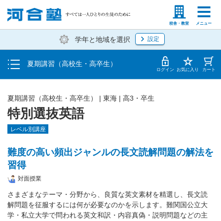
受講料・お申し込み方法
塾生の方
高等学校の先生
校舎・教室
メニュー
学年と地域を選択
設定
受講開始までの流れ
夏期講習（高校生・高卒生）
校舎・教室一覧
ログイン
お気に入り
カート
夏期講習（高校生・高卒生）
|
東海
|
高3・卒生
特別選抜英語
レベル別講座
難度の高い頻出ジャンルの長文読解問題の解法を
習得
対面授業
さまざまなテーマ・分野から、良質な英文素材を精選し、長文読
解問題を征服するには何が必要なのかを示します。難関国公立大
学・私立大学で問われる英文和訳・内容真偽・説明問題などの主