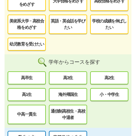
大学合格をめざす
高校合格をめざす
をめざす
美術系大学・高校合
英語・英会話を学び
学校の成績を伸ばし
格をめざす
たい
たい
幼児教育を受けたい
学年からコースを探す
高卒生
高3生
高2生
高1生
海外帰国生
小・中学生
通信制高校生・高校
中高一貫生
中退者