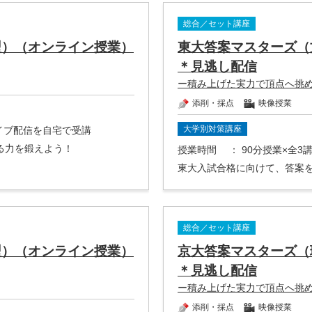
総合／セット講座
型）（オンライン授業）
東大答案マスターズ（
＊見逃し配信
ー積み上げた実力で頂点へ挑
添削・採点
映像授業
大学別対策講座
ライブ配信を自宅で受講
る力を鍛えよう！
授業時間
： 90分授業×全
東大入試合格に向けて、答案
総合／セット講座
型）（オンライン授業）
京大答案マスターズ（
＊見逃し配信
ー積み上げた実力で頂点へ挑
添削・採点
映像授業