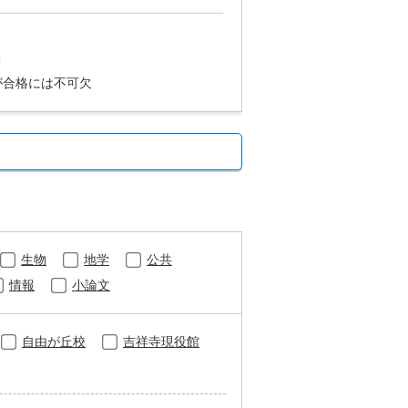
講
が合格には不可欠
生物
地学
公共
情報
小論文
自由が丘校
吉祥寺現役館