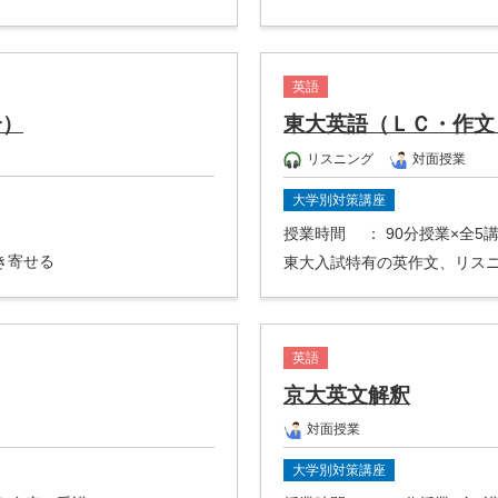
英語
合）
東大英語（ＬＣ・作文
リスニング
対面授業
大学別対策講座
授業時間
： 90分授業×全5
き寄せる
東大入試特有の英作文、リス
英語
京大英文解釈
対面授業
大学別対策講座