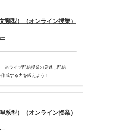
文類型）（オンライン授業）
めー
3講 ※ライブ配信授業の見逃し配信
を作成する力を鍛えよう！
理系型）（オンライン授業）
めー