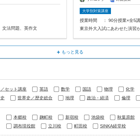
大学別対策講座
授業時間
： 90分授業×全5
、文法問題、英作文
東京外大入試にあわせた演習
もっと見る
合／セット講座
英語
数学
国語
物理
化学
本史
世界史／歴史総合
地理
政治・経済
倫理
本郷校
麹町校
新宿校
池袋校
秋葉原館
調布現役館
立川校
町田校
SINKA経堂校