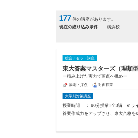
177
件の講座があります。
現在の絞り込み条件
横浜校
総合／セット講座
東大答案マスターズ（理類
ー積み上げた実力で頂点へ挑めー
添削・採点
対面授業
大学別対策講座
授業時間
： 90分授業×全3講 ※
答案作成力をアップさせ、東大合格を