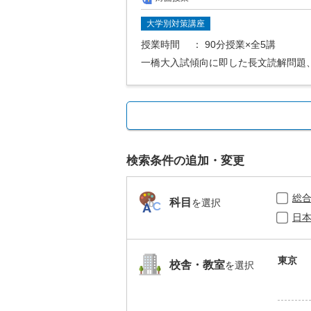
大学別対策講座
授業時間
： 90分授業×全5講
一橋大入試傾向に即した長文読解問題
検索条件の追加・変更
総
科目
を選択
日
東京
校舎・教室
を選択