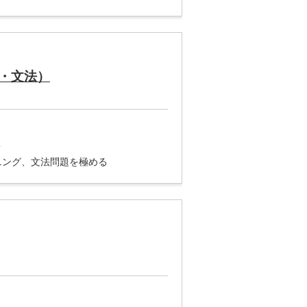
・文法）
講
ニング、文法問題を極める