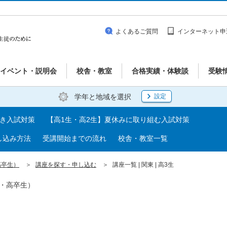
よくあるご質問
インターネット申
イベント・説明会
校舎・教室
合格実績・体験談
受験
学年と地域を選択
設定
べき入試対策
【高1生・高2生】夏休みに取り組む入試対策
し込み方法
受講開始までの流れ
校舎・教室一覧
高卒生）
講座を探す・申し込む
講座一覧 | 関東 | 高3生
生・高卒生）