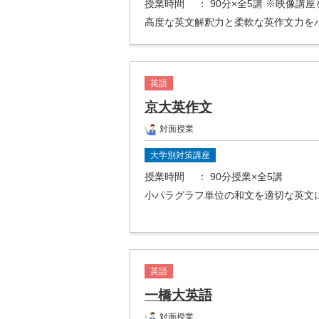
授業時間
： 90分×全5講 ※映像講
高度な英文解釈力と柔軟な英作文力を
英語
京大英作文
対面授業
大学別対策講座
授業時間
： 90分授業×全5講
小パラグラフ単位の和文を適切な英文
英語
一橋大英語
対面授業