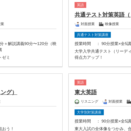
英語
共通テスト対策英語（
授業
対面授業
映像授業
共通テスト対策講座
0分＋解説講義90分〜120分（映
授業時間
： 90分授業×全5
講
大学入学共通テスト（リーデ
トゼミ
得点力アップ！
英語
ニング）
東大英語
業
リスニング
対面授業
大学別対策講座
授業時間
： 90分授業×全5
狙おう！
東大入試の全体像をつかみ、