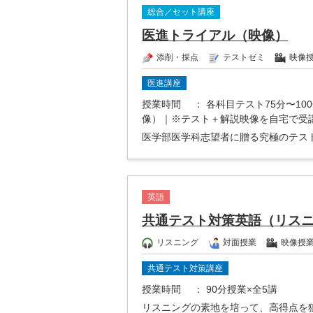
総合／セット講座
医進トライアル（映像）
添削・採点
テストゼミ
映像
医進講座
授業時間
： 各科目テスト75分〜10
像）｜※テスト＋解説映像を自宅で受
医学部医学科志望者に贈る究極のテス
英語
共通テスト対策英語（リス
リスニング
対面授業
映像授
共通テスト対策講座
授業時間
： 90分授業×全5講
リスニングの素地を培って、高得点を