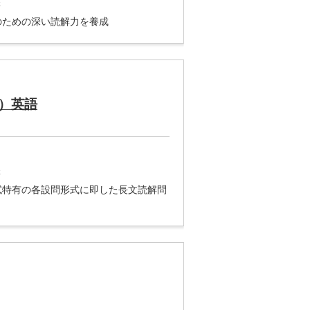
講
のための深い読解力を養成
）英語
講
試特有の各設問形式に即した長文読解問