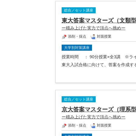
総合／セット講座
東大答案マスターズ（文類
ー積み上げた実力で頂点へ挑めー
添削・採点
対面授業
大学別対策講座
授業時間
： 90分授業×全3講 ※
東大入試合格に向けて、答案を作成す
総合／セット講座
京大答案マスターズ（理系
ー積み上げた実力で頂点へ挑めー
添削・採点
対面授業