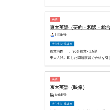
英語
東大英語（要約・和訳・総
対面授業
大学別対策講座
授業時間
： 90分授業×全5講
東大入試に即した問題演習で合格を引
英語
京大英語（映像）
映像授業
大学別対策講座