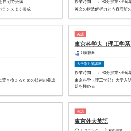
座を自宅で受講
授業時間
： 90分授業×全5
バランスよく養成
英文の構造解析力と内容理解
英語
東京科学大（理工学系
対面授業
大学別対策講座
授業時間
： 90分授業×全5
に置き換えるための技術の養成
東京科学（理工学部）大学入
題を極める
英語
東京外大英語
リスニング
対面授業