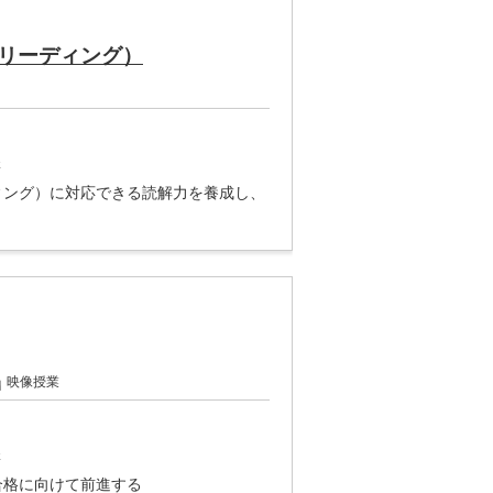
リーディング）
講
ィング）に対応できる読解力を養成し、
映像授業
講
合格に向けて前進する