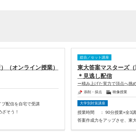
総合／セット講座
型）（オンライン授業）
東大答案マスターズ（
＊見逃し配信
ー積み上げた実力で頂点へ挑
添削・採点
映像授業
大学別対策講座
ライブ配信を自宅で受講
めざそう！
授業時間
： 90分授業×全
答案作成力をアップさせ、東