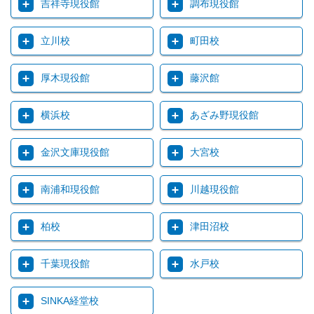
吉祥寺現役館
調布現役館
立川校
町田校
厚木現役館
藤沢館
横浜校
あざみ野現役館
金沢文庫現役館
大宮校
南浦和現役館
川越現役館
柏校
津田沼校
千葉現役館
水戸校
SINKA経堂校