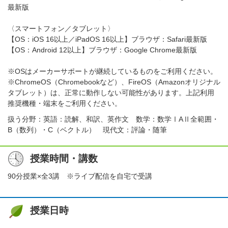
最新版
〈スマートフォン／タブレット〉
【OS：iOS 16以上／iPadOS 16以上】ブラウザ：Safari最新版
【OS：Android 12以上】ブラウザ：Google Chrome最新版
※OSはメーカーサポートが継続しているものをご利用ください。
※ChromeOS（Chromebookなど）、FireOS（Amazonオリジナル
タブレット）は、正常に動作しない可能性があります。上記利用
推奨機種・端末をご利用ください。
扱う分野：英語：読解、和訳、英作文 数学：数学ⅠAⅡ全範囲・
B（数列）・C（ベクトル） 現代文：評論・随筆
授業時間・講数
90分授業×全3講 ※ライブ配信を自宅で受講
授業日時