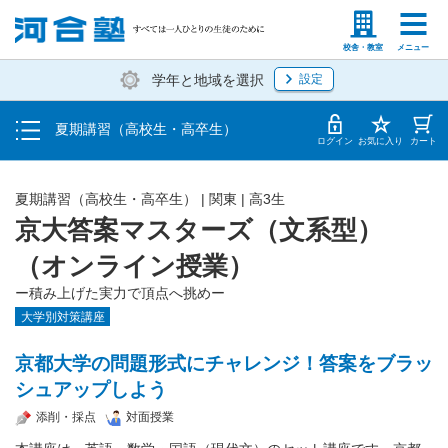
受講料・お申し込み方法
塾生の方
高等学校の先生
校舎・教室
メニュー
学年と地域を選択
設定
受講開始までの流れ
夏期講習（高校生・高卒生）
校舎・教室一覧
ログイン
お気に入り
カート
夏期講習（高校生・高卒生）
|
関東
|
高3生
京大答案マスターズ（文系型）
（オンライン授業）
ー積み上げた実力で頂点へ挑めー
大学別対策講座
京都大学の問題形式にチャレンジ！答案をブラッ
シュアップしよう
添削・採点
対面授業