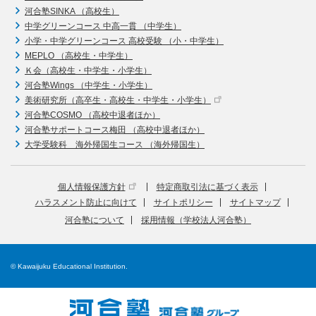
河合塾SINKA （高校生）
中学グリーンコース 中高一貫 （中学生）
小学・中学グリーンコース 高校受験 （小・中学生）
MEPLO （高校生・中学生）
Ｋ会（高校生・中学生・小学生）
河合塾Wings （中学生・小学生）
美術研究所（高卒生・高校生・中学生・小学生）
河合塾COSMO （高校中退者ほか）
河合塾サポートコース梅田 （高校中退者ほか）
大学受験科 海外帰国生コース （海外帰国生）
個人情報保護方針
特定商取引法に基づく表示
ハラスメント防止に向けて
サイトポリシー
サイトマップ
河合塾について
採用情報（学校法人河合塾）
© Kawaijuku Educational Institution.