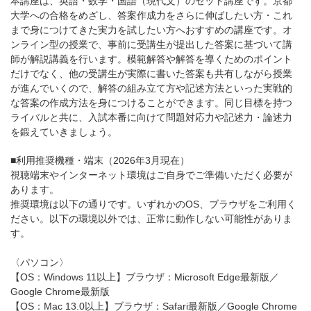
本講座は、英語・数学・国語（現代文）のセット講座です。京都
大学への合格をめざし、答案作成力をさらに伸ばしたい方・これ
まで身につけてきた実力を試したい方へおすすめの講座です。オ
ンライン型の授業で、事前に受講生が提出した答案に基づいて講
師が解説講義を行います。模範解答や解答を導くためのポイント
だけでなく、他の受講生が実際に書いた答案も共有しながら授業
が進んでいくので、解答の組み立て方や記述方法といった実戦的
な答案の作成方法を身につけることができます。同じ目標を持つ
ライバルと共に、入試本番に向けて問題対応力や記述力・論述力
を鍛えていきましょう。
■利用推奨機種・端末（2026年3月現在）
視聴端末やインターネット環境はご自身でご準備いただく必要が
あります。
推奨環境は以下の通りです。いずれかのOS、ブラウザをご利用く
ださい。以下の環境以外では、正常に動作しない可能性がありま
す。
〈パソコン〉
【OS：Windows 11以上】ブラウザ：Microsoft Edge最新版／
Google Chrome最新版
【OS：Mac 13.0以上】ブラウザ：Safari最新版／Google Chrome