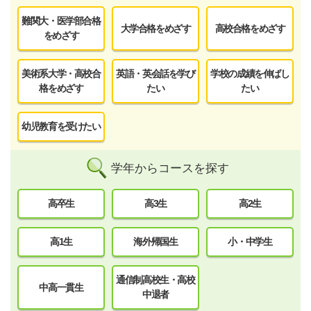
難関大・医学部合格
大学合格をめざす
高校合格をめざす
をめざす
美術系大学・高校合
英語・英会話を学び
学校の成績を伸ばし
格をめざす
たい
たい
幼児教育を受けたい
学年からコースを探す
高卒生
高3生
高2生
高1生
海外帰国生
小・中学生
通信制高校生・高校
中高一貫生
中退者