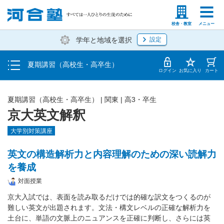
受講料・お申し込み方法
塾生の方
高等学校の先生
校舎・教室
メニュー
学年と地域を選択
設定
受講開始までの流れ
夏期講習（高校生・高卒生）
校舎・教室一覧
ログイン
お気に入り
カート
夏期講習（高校生・高卒生）
|
関東
|
高3・卒生
京大英文解釈
大学別対策講座
英文の構造解析力と内容理解のための深い読解力
を養成
対面授業
京大入試では、表面を読み取るだけでは的確な訳文をつくるのが
難しい英文が出題されます。文法・構文レベルの正確な解析力を
土台に、単語の文脈上のニュアンスを正確に判断し、さらには英