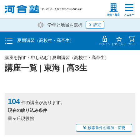
受講料・お申し込み方法
塾生の方
高等学校の先生
校舎・教室
メニュー
学年と地域を選択
設定
受講開始までの流れ
夏期講習（高校生・高卒生）
校舎・教室一覧
ログイン
お気に入り
カート
講座を探す・申し込む | 夏期講習（高校生・高卒生）
講座一覧 | 東海 | 高3生
104
件の講座があります。
現在の絞り込み条件
星ヶ丘現役館
検索条件の追加・変更