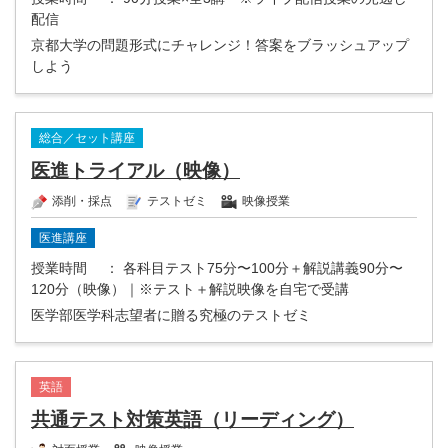
配信
京都大学の問題形式にチャレンジ！答案をブラッシュアップ
しよう
総合／セット講座
医進トライアル（映像）
添削・採点
テストゼミ
映像授業
医進講座
授業時間
： 各科目テスト75分〜100分＋解説講義90分〜
120分（映像）｜※テスト＋解説映像を自宅で受講
医学部医学科志望者に贈る究極のテストゼミ
英語
共通テスト対策英語（リーディング）