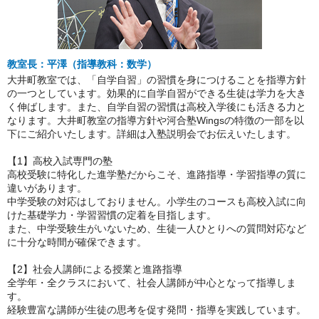
教室長：平澤（指導教科：数学）
大井町教室では、「自学自習」の習慣を身につけることを指導方針
の一つとしています。効果的に自学自習ができる生徒は学力を大き
く伸ばします。また、自学自習の習慣は高校入学後にも活きる力と
なります。大井町教室の指導方針や河合塾Wingsの特徴の一部を以
下にご紹介いたします。詳細は入塾説明会でお伝えいたします。
【1】高校入試専門の塾
高校受験に特化した進学塾だからこそ、進路指導・学習指導の質に
違いがあります。
中学受験の対応はしておりません。小学生のコースも高校入試に向
けた基礎学力・学習習慣の定着を目指します。
また、中学受験生がいないため、生徒一人ひとりへの質問対応など
に十分な時間が確保できます。
【2】社会人講師による授業と進路指導
全学年・全クラスにおいて、社会人講師が中心となって指導しま
す。
経験豊富な講師が生徒の思考を促す発問・指導を実践しています。