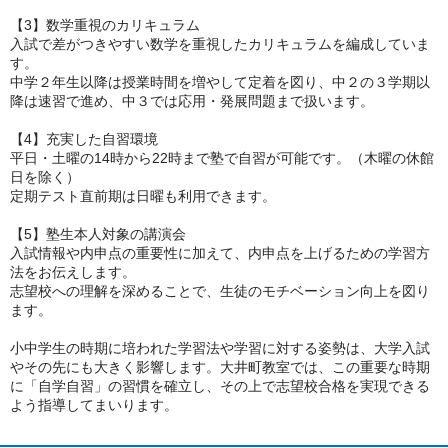
【3】数学重視のカリキュラム
入試で差がつきやすい数学を重視したカリキュラムを編成していま
す。
中学２年生以降は授業時間を増やして定着を図り、中２の３学期以
降は速習で進め、中３では応用・発展問題まで扱います。
【4】充実した自習環境
平日・土曜の14時から22時まで塾で自習が可能です。（木曜の休館
日を除く）
定期テスト直前期は日曜も利用できます。
【5】塾生本人対象の講演会
入試情報や内申点の重要性に加えて、内申点を上げるための学習方
法をお伝えします。
志望校への理解を深めることで、生徒のモチベーション向上を図り
ます。
小中学生の時期に培われた学習法や学習に対する姿勢は、大学入試
やその先にも大きく影響します。大井町教室では、この重要な時期
に「自学自習」の習慣を確立し、その上で志望校合格を実現できる
よう指導してまいります。