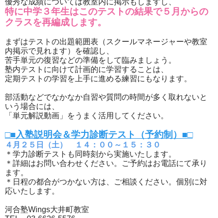
優秀な成績については教室内に掲示もしますし、
特に中学３年生はこのテストの結果で５月からの
クラスを再編成します。
まずはテストの出題範囲表（スクールマネージャーや教室
内掲示で見れます）を確認し、
苦手単元の復習などの準備をして臨みましょう。
塾内テストに向けて計画的に学習することは、
定期テストの学習を上手に進める練習にもなります。
部活動などでなかなか自習や質問の時間が多く取れないと
いう場合には、
「単元解説動画」をうまく活用してください。
□■入塾説明会＆学力診断テスト（予約制）■□
４月２５日（土） １４：００～１５：３０
＊学力診断テストも同時刻から実施いたします。
＊詳細はお問い合わせください。ご予約はお電話にて承り
ます。
＊日程の都合がつかない方は、ご相談ください。個別に対
応いたします。
河合塾Wings大井町教室