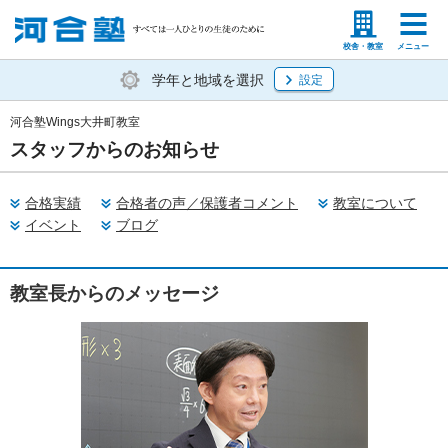
塾生の方
高等学校の先生
校舎・教室
メニュー
学年と地域を選択
設定
河合塾Wings大井町教室
スタッフからのお知らせ
合格実績
合格者の声／保護者コメント
教室について
イベント
ブログ
教室長からのメッセージ