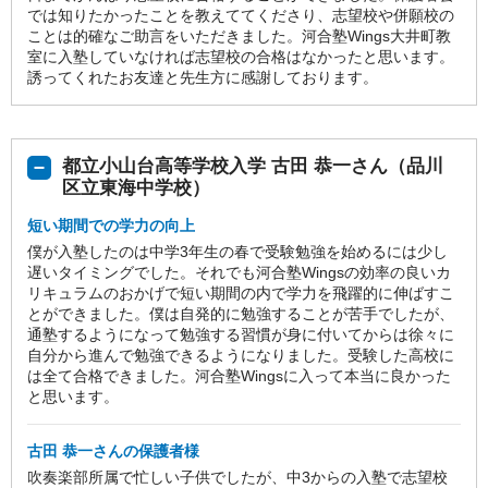
では知りたかったことを教えててくださり、志望校や併願校の
ことは的確なご助言をいただきました。河合塾Wings大井町教
室に入塾していなければ志望校の合格はなかったと思います。
誘ってくれたお友達と先生方に感謝しております。
都立小山台高等学校入学 古田 恭一さん（品川
区立東海中学校）
短い期間での学力の向上
僕が入塾したのは中学3年生の春で受験勉強を始めるには少し
遅いタイミングでした。それでも河合塾Wingsの効率の良いカ
リキュラムのおかげで短い期間の内で学力を飛躍的に伸ばすこ
とができました。僕は自発的に勉強することが苦手でしたが、
通塾するようになって勉強する習慣が身に付いてからは徐々に
自分から進んで勉強できるようになりました。受験した高校に
は全て合格できました。河合塾Wingsに入って本当に良かった
と思います。
古田 恭一さんの保護者様
吹奏楽部所属で忙しい子供でしたが、中3からの入塾で志望校