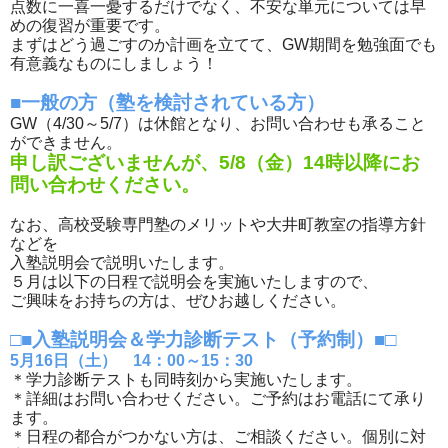
点数に一喜一憂するだけでなく、不安な単元については早
めの復習が重要です。
まずはどう過ごすのか計画を立てて、GW期間を勉強面でも
有意義なものにしましょう！
■一般の方（塾を検討されている方）
GW（4/30～5/7）は休館となり、お問い合わせも承ること
ができません。
申し訳ございませんが、5/8（金）14時以降にお
問い合わせください。
なお、高校受験専門塾のメリットや大井町教室の指導方針
などを
入塾説明会で説明いたします。
５月は以下の日程で説明会を実施いたしますので、
ご興味をお持ちの方は、ぜひお越しください。
□■入塾説明会＆学力診断テスト（予約制）■□
5月16日（土） 14：00～15：30
＊学力診断テストも同時刻から実施いたします。
＊詳細はお問い合わせください。ご予約はお電話にて承り
ます。
＊日程の都合がつかない方は、ご相談ください。個別に対