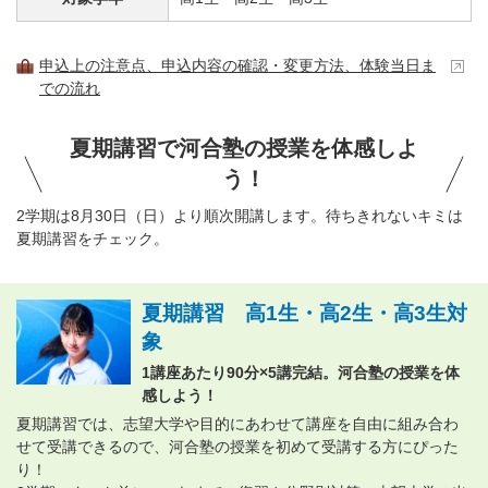
申込上の注意点、申込内容の確認・変更方法、体験当日ま
での流れ
夏期講習で河合塾の授業を体感しよ
う！
2学期は8月30日（日）より順次開講します。待ちきれないキミは
夏期講習をチェック。
夏期講習 高1生・高2生・高3生対
象
1講座あたり90分×5講完結。河合塾の授業を体
感しよう！
夏期講習では、志望大学や目的にあわせて講座を自由に組み合わ
せて受講できるので、河合塾の授業を初めて受講する方にぴった
り！