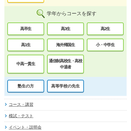
学年からコースを探す
高卒生
高3生
高2生
高1生
海外帰国生
小・中学生
通信制高校生・高校
中高一貫生
中退者
塾生の方
高等学校の先生
コース・講習
模試・テスト
イベント・説明会