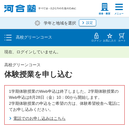
学費の仕組み・支払方法
塾生の方
高等学校の先生
校舎・教室
メニュー
学年と地域を選択
設定
受講開始までの流れ
高校グリーンコース
校舎・教室一覧
ログイン
お気に入り
カート
現在、ログインしていません。
高校グリーンコース
体験授業を申し込む
1学期体験授業のWeb申込は終了しました。2学期体験授業の
Web申込は8月28日（金）10：00から開始します。
2学期体験授業の申込をご希望の方は、体験希望校舎へ電話に
てお申し込みください。
電話でのお申し込みはこちら