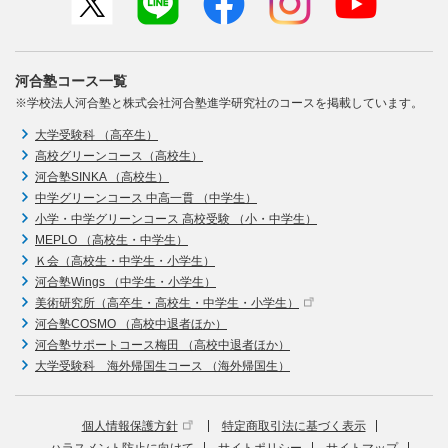
河合塾コース一覧
※学校法人河合塾と株式会社河合塾進学研究社のコースを掲載しています。
大学受験科 （高卒生）
高校グリーンコース（高校生）
河合塾SINKA （高校生）
中学グリーンコース 中高一貫 （中学生）
小学・中学グリーンコース 高校受験 （小・中学生）
MEPLO （高校生・中学生）
Ｋ会（高校生・中学生・小学生）
河合塾Wings （中学生・小学生）
美術研究所（高卒生・高校生・中学生・小学生）
河合塾COSMO （高校中退者ほか）
河合塾サポートコース梅田 （高校中退者ほか）
大学受験科 海外帰国生コース （海外帰国生）
個人情報保護方針
特定商取引法に基づく表示
ハラスメント防止に向けて
サイトポリシー
サイトマップ