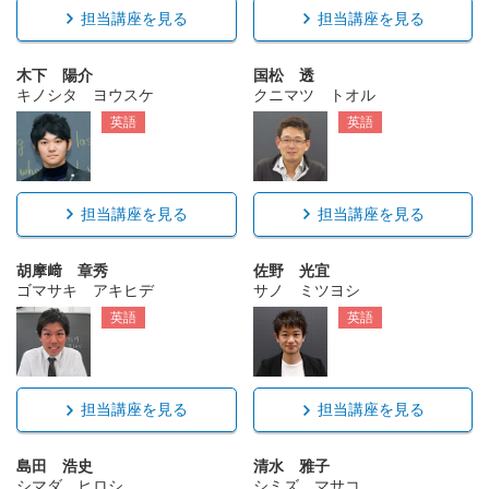
担当講座を見る
担当講座を見る
木下 陽介
国松 透
キノシタ ヨウスケ
クニマツ トオル
英語
英語
担当講座を見る
担当講座を見る
胡摩﨑 章秀
佐野 光宜
ゴマサキ アキヒデ
サノ ミツヨシ
英語
英語
担当講座を見る
担当講座を見る
島田 浩史
清水 雅子
シマダ ヒロシ
シミズ マサコ