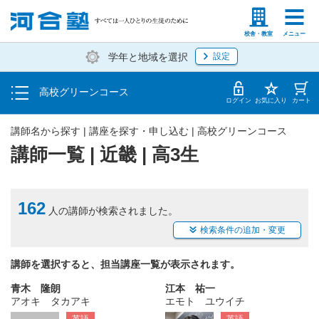
学費の仕組み・支払方法
塾生の方
高等学校の先生
校舎・教室
メニュー
学年と地域を選択
設定
受講開始までの流れ
高校グリーンコース
校舎・教室一覧
ログイン
お気に入り
カート
講師名から探す | 講座を探す・申し込む | 高校グリーンコース
講師一覧 | 近畿 | 高3生
162
人の講師が検索されました。
検索条件の追加・変更
講師を選択すると、担当講座一覧が表示されます。
青木 隆朗
江本 祐一
アオキ タカアキ
エモト ユウイチ