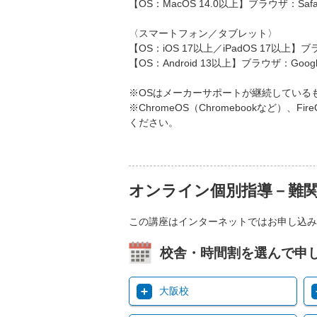
【OS：MacOS 14.0以上】ブラウザ：Safa
〈スマートフォン／タブレット〉
【OS：iOS 17以上／iPadOS 17以上】ブ
【OS：Android 13以上】ブラウザ：Googl
※OSはメーカーサポートが継続している
※ChromeOS（Chromebookなど
ください。
オンライン個別指導－難
この講座はインターネットではお申し込み
校舎・時間割を選んで申
大阪校