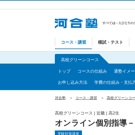
コース・講習
模試・テスト
高校グリーンコース
トップ
コースの仕組み
通塾イメー
お申し込み方法
学費の仕組み・支払
河合塾
コース・講習
高校グリーンコ
高校グリーンコース | 近畿 | 高2生
オンライン個別指導－
受験対策講座