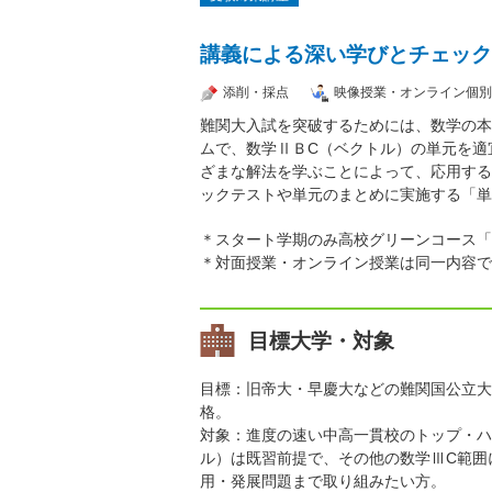
講義による深い学びとチェック
添削・採点
映像授業・オンライン個別
難関大入試を突破するためには、数学の本
ムで、数学ⅡＢC（ベクトル）の単元を適
ざまな解法を学ぶことによって、応用する
ックテストや単元のまとめに実施する「単
＊スタート学期のみ高校グリーンコース「
＊対面授業・オンライン授業は同一内容で
目標大学・対象
目標：旧帝大・早慶大などの難関国公立大
格。
対象：進度の速い中高一貫校のトップ・ハ
ル）は既習前提で、その他の数学ⅢC範囲
用・発展問題まで取り組みたい方。