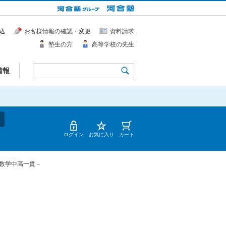
込
お客様情報の確認・変更
資料請求
塾生の方
高等学校の先生
情報
ログイン
お気に入り
カート
数学中高一貫－