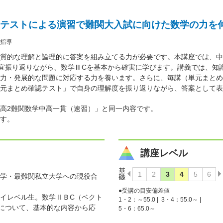
テストによる演習で難関大入試に向けた数学の力を
指導
質的な理解と論理的に答案を組み立てる力が必要です。本講座では、中
宜振り返りながら、数学ⅢCを基本から確実に学びます。講義では、知
力・発展的な問題に対応する力を養います。さらに、毎講（単元まとめ
元まとめ確認テスト」で自身の理解度を振り返りながら、答案として表
高2難関数学中高一貫（速習）」と同一内容です。
す。
講座レベル
学・最難関私立大学への現役合
●受講の目安偏差値
イレベル生。数学ⅡＢC（ベクト
1・2：～55.0 |
3・4：55.0～ |
について、基本的な内容から応
5・6：65.0～