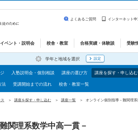
よくあるご質問
インターネット申
イベント・説明会
校舎・教室
合格実績・体験談
受験
学年と地域を選択
設定
ジ
入塾説明会・個別相談
講座の選び方
講座を探す・申し込む
方法
受講開始までの流れ
校舎・教室一覧
ース
講座を探す・申し込む
講座一覧
オンライン個別指導－難関理系
難関理系数学中高一貫－